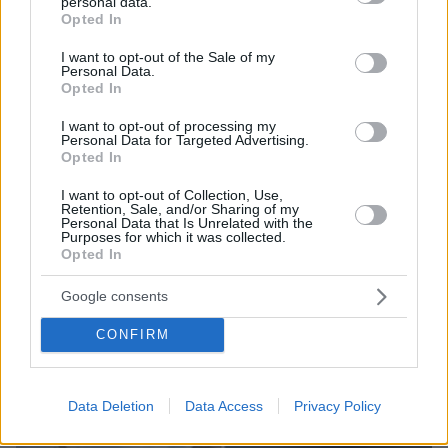
personal data.
grant or deny consent to Google and its third-party tags to
Opted In
use your data for below specified purposes in below Google
consent section.
I want to opt-out of the Sale of my
Personal Data.
Opted In
I want to opt-out of processing my
Personal Data for Targeted Advertising.
Opted In
I want to opt-out of Collection, Use,
Retention, Sale, and/or Sharing of my
Personal Data that Is Unrelated with the
Purposes for which it was collected.
06.08.2026, 07:56
Opted In
Χιροσίμα 6 Αυγούστου 1945: Όταν το «Μικρό
Αγόρι» σκότωσε 80.000 ανθρώπους
Google consents
CONFIRM
Data Deletion
Data Access
Privacy Policy