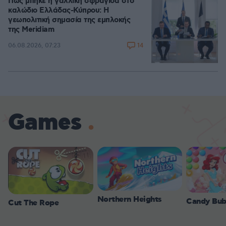
Πώς μπήκε η γαλλική σφραγίδα στο
καλώδιο Ελλάδας-Κύπρου: Η
γεωπολιτική σημασία της εμπλοκής
της Meridiam
14
06.08.2026, 07:23
Games
Northern Heights
Candy Bub
Cut The Rope