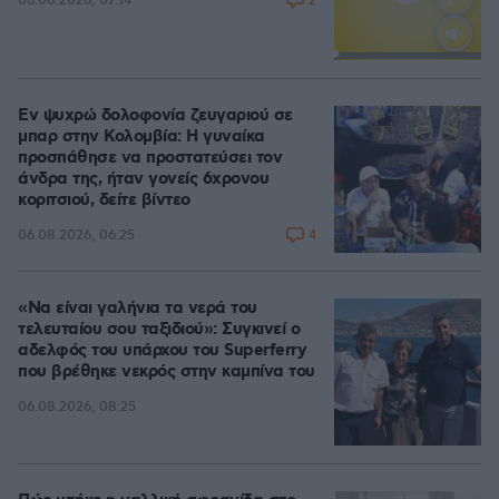
2
06.08.2026, 07:14
Loaded
:
100.00%
Εν ψυχρώ δολοφονία ζευγαριού σε
μπαρ στην Κολομβία: Η γυναίκα
προσπάθησε να προστατεύσει τον
άνδρα της, ήταν γονείς 6χρονου
κοριτσιού, δείτε βίντεο
4
06.08.2026, 06:25
«Να είναι γαλήνια τα νερά του
τελευταίου σου ταξιδιού»: Συγκινεί ο
αδελφός του υπάρχου του Superferry
που βρέθηκε νεκρός στην καμπίνα του
06.08.2026, 08:25