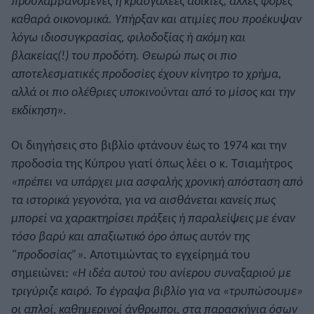
προσλαμβανόμενες ή κραυγαλέες αδικίες, άλλες φορές
καθαρά οικονομικά. Υπήρξαν και ατιμίες που προέκυψαν
λόγω ιδιοσυγκρασίας, φιλοδοξίας ή ακόμη και
βλακείας(!) του προδότη. Θεωρώ πως οι πιο
αποτελεσματικές προδοσίες έχουν κίνητρο το χρήμα,
αλλά οι πιο ολέθριες υποκινούνται από το μίσος και την
εκδίκηση»
.
Οι διηγήσεις στο βιβλίο φτάνουν έως το 1974 και την
προδοσία της Κύπρου γιατί όπως λέει ο κ. Τσιαμήτρος
«πρέπει να υπάρχει μια ασφαλής χρονική απόσταση από
τα ιστορικά γεγονότα, για να αισθάνεται κανείς πως
μπορεί να χαρακτηρίσει πράξεις ή παραλείψεις με έναν
τόσο βαρύ και απαξιωτικό όρο όπως αυτόν της
“προδοσίας”».
Αποτιμώντας το εγχείρημά του
σημειώνει:
«Η ιδέα αυτού του ανίερου συναξαριού με
τριγύριζε καιρό. Το έγραψα βιβλίο για να «τρυπώσουμε»
οι απλοί, καθημερινοί άνθρωποι, στα παρασκήνια όσων