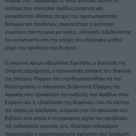
ατιμίας του. Περιγράφει μ’ έναν ζωντανό τρόπο, τα
κίνητρα που γέννησαν πράξεις αισχύνης και
αποκαλύπτει αθέατες πτυχές της προσωπικότητας
δολερών και προδοτών, περισσότερο ή λιγότερο
γνωστών, πάντα όμως με ούγια…ελληνική, ταξιδεύοντας
τον αναγνώστη από την εποχή του ελληνικού μύθου
μέχρι την προδοσία της Κύπρου.
Ο γνωστός και μη εξαιρετέος Εφιάλτης, ο βασιλιάς της
Σπάρτης Δημάρατος, ο προσωπικός γιατρός του βασιλιά
της Ηπείρου Πύρρου που προθυμοποιήθηκε να τον
δηλητηριάσει, ο τελευταίος βυζαντινός Έξαρχος της
Αφρικής που προκάλεσε την εισβολή των Αράβων στην
Ευρώπη και η «βασίλισσα της Βεργίνας» που το κάστρο
της έπεσε με προδοσία, ανάμεσα στα 23 πρόσωπα του
βιβλίου στα οποία ο συγγραφέας ρίχνει τον προβολέα
της ενδελεχούς έρευνάς του. Ιδιαίτερο ενδιαφέρον
παρουσιάζει η πρωτοπρόσωπη αφήγηση του Σουλιώτη