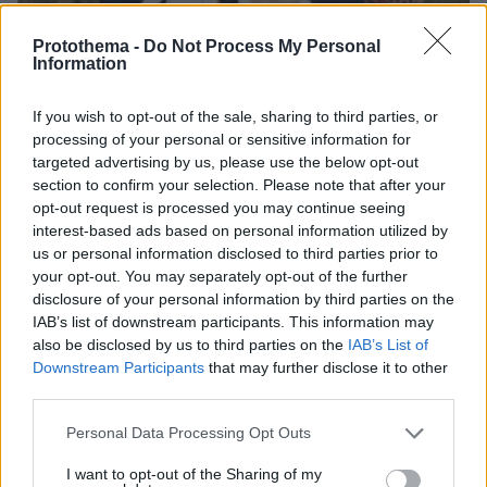
Protothema -
Do Not Process My Personal
Information
If you wish to opt-out of the sale, sharing to third parties, or
processing of your personal or sensitive information for
06.08.2026, 04:44
targeted advertising by us, please use the below opt-out
«Τα παιδιά έχουν μια μικρή ίωση»: Το τελευταίο
section to confirm your selection. Please note that after your
μήνυμα της μητέρας στον πρώην σύζυγό της πριν
opt-out request is processed you may continue seeing
δολοφονήσει τα τέσσερα παιδιά τους
interest-based ads based on personal information utilized by
us or personal information disclosed to third parties prior to
your opt-out. You may separately opt-out of the further
disclosure of your personal information by third parties on the
IAB’s list of downstream participants. This information may
also be disclosed by us to third parties on the
IAB’s List of
Downstream Participants
that may further disclose it to other
third parties.
Please note that this website/app uses one or more Google
Personal Data Processing Opt Outs
services and may gather and store information including but
not limited to your visit or usage behaviour. You may click to
I want to opt-out of the Sharing of my