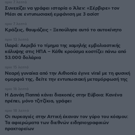
πριν 7 λεπτά
Συνεχίζει να γράφει ιστορία ο Άλεν: «Σέρβιρε» τον
Μέσι σε εντυπωσιακή εμφάνιση με 3 ασίστ
πριν 7 λεπτά
Κράζεις, θαυμάζεις - Ξεπούλησε αυτό το αυτοκίνητο
πριν 13 λεπτά
Ιλαρά: Ακριβό το τίμημα της χαμηλής εμβολιαστικής
κάλυψης στις ΗΠΑ – Κάθε κρούσμα κοστίζει πάνω από
53.000 δολάρια
πριν 15 λεπτά
Νεαρή γυναίκα από την Αιθιοπία έγινε viral με τη φυσική
ομορφιά της, δείτε την εντυπωσιακή μεταμόρφωσή της
πριν 16 λεπτά
Η Δανάη Παππά κάνει διακοπές στην Εύβοια: Κανένα
πρέπει, μόνο τζιτζίκια, γράφει
πριν 18 λεπτά
Οι πυρκαγιές στην Αττική έκαναν τον γύρο του κόσμου:
Τα αφιερώματα των διεθνών ειδησιογραφικών
πρακτορείων