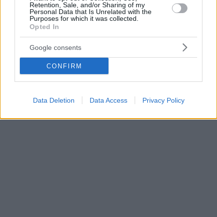
συστήματα
Retention, Sale, and/or Sharing of my
Personal Data that Is Unrelated with the
στρατηγικών
Purposes for which it was collected.
εφαρμογών,
Opted In
εφοδιασμένα
με συμβατικές
Google consents
κεφαλές.
CONFIRM
Data Deletion
Data Access
Privacy Policy