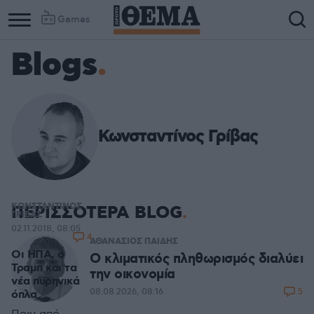
Games
Blogs
Κωνσταντίνος Γρίβας
ΚΩΝΣΤΑΝΤΙΝΟΣ
ΠΕΡΙΣΣΟΤΕΡΑ BLOG
ΓΡΙΒΑΣ
02.11.2018, 08:05
4
ΑΘΑΝΑΣΙΟΣ ΠΑΙΔΗΣ
Οι ΗΠΑ, ο
Ο κλιματικός πληθωρισμός διαλύει
Τραμπ και τα
την οικονομία
νέα πυρηνικά
5
08.08.2026, 08:16
όπλα