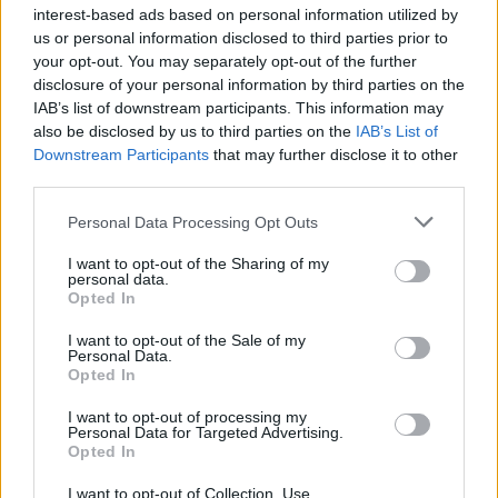
Όταν το ψέμα τηρεί ωράριο
είναι ότι οι
interest-based ads based on personal information utilized by
us or personal information disclosed to third parties prior to
γραφείου
Ηνωμένες
your opt-out. You may separately opt-out of the further
Πολιτείες
14
07.08.2026, 06:33
disclosure of your personal information by third parties on the
προβαίνουν σε
IAB’s list of downstream participants. This information may
αυτή την
also be disclosed by us to third parties on the
IAB’s List of
κίνηση όχι
Downstream Participants
that may further disclose it to other
τόσο για να
third parties.
ενισχύσουν το
πυρηνικό τους
Please note that this website/app uses one or more Google
Personal Data Processing Opt Outs
οπλοστάσιο,
services and may gather and store information including but
αλλά τα
not limited to your visit or usage behaviour. You may click to
I want to opt-out of the Sharing of my
personal data.
λεγόμενα
grant or deny consent to Google and its third-party tags to
Opted In
«μεταπυρηνικά
use your data for below specified purposes in below Google
υπερόπλα»
consent section.
I want to opt-out of the Sale of my
Personal Data.
(post nuclear
Opted In
super
weapons),
I want to opt-out of processing my
δηλαδή
Personal Data for Targeted Advertising.
Opted In
εξελιγμένα
πυραυλικά
I want to opt-out of Collection, Use,