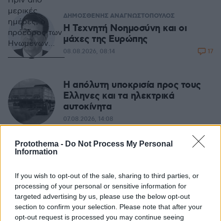
Πριν από
μερικές
ΔΗΜΟΣΘΕΝΗΣ ΑΝΑΓΝΩΣΤΟΠΟΥΛΟΣ
ημέρες, ο
H Τεχνητή Νοημοσύνη και οι
πρόεδρος των
μάχες της Ευρώπης
Ηνωμένων
17
08.08.2026, 08:14
Πολιτειών,
Ντόναλντ
Τραμπ,
Η απόλυτη υποκρισία προς τους
ανακοίνωσε
Ελληνες και τα ηλεκτρικά
ότι οι ΗΠΑ θα
αυτοκίνητα
αποσυρθούν
από τη
07.08.2026, 14:08
Συνθήκη INF
(Indermediate
Protothema -
Do Not Process My Personal
ΜΙΧΑΛΗΣ ΣΤΟΥΚΑΣ
- Range
Information
Καλός ο σχεδιασμός, αλλά οι
Nuclear
φωτιές... δεν τον υπολογίζουν
Forces) του
If you wish to opt-out of the sale, sharing to third parties, or
1987. Ωστόσο,
21
processing of your personal or sensitive information for
07.08.2026, 06:34
κάτι που δεν
targeted advertising by us, please use the below opt-out
έγινε ιδιαίτερα
section to confirm your selection. Please note that after your
κατανοητό
opt-out request is processed you may continue seeing
ΣΤΕΛΙΟΣ ΖΩΝΤΟΣ