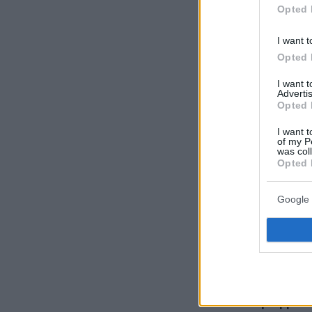
Opted 
I want t
Ακολουθήστε τ
Opted 
τις ειδήσεις
I want 
Advertis
Δείτε όλες τις τ
Opted 
που συμβαίνουν,
I want t
of my P
was col
Opted 
Google 
ΡΟΗ ΕΙΔΗ
πριν 9 λεπτά
Τι σημαίνει η νίκ
Μίσιγκαν, το μεγ
Aμερικανικής Αρι
δύσκολη κομματι