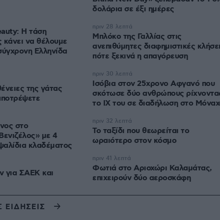
δολάρια σε έξι ημέρες
πριν 28 λεπτά
auty: Η τάση
Μπλόκο της Γαλλίας στις
 κάνει να θέλουμε
ανεπιθύμητες διαφημιστικές κλήσει
σύγχρονη Ελληνίδα
πότε ξεκινά η απαγόρευση
πριν 30 λεπτά
Ισόβια στον 25χρονο Αφγανό που
ένειες της γάτας
σκότωσε δύο ανθρώπους ρίχνοντα
αποτρέψετε
το ΙΧ του σε διαδήλωση στο Μόναχ
πριν 32 λεπτά
νος στο
Το ταξίδι που θεωρείται το
Βενιζέλος» με 4
ωραιότερο στον κόσμο
 ψαλίδια κλαδέματος
πριν 41 λεπτά
Φωτιά στο Αριοχώρι Καλαμάτας,
ν για ΣΑΕΚ και
επιχειρούν δύο αεροσκάφη
Σ ΕΙΔΗΣΕΙΣ