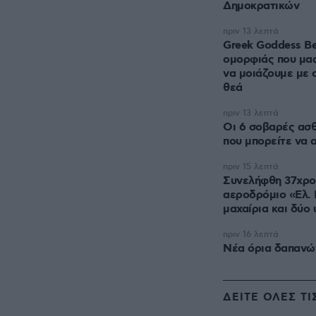
Δημοκρατικών
πριν 13 λεπτά
Greek Goddess Be
ομορφιάς που μας
να μοιάζουμε με 
θεά
πριν 13 λεπτά
Οι 6 σοβαρές ασθ
που μπορείτε να 
πριν 15 λεπτά
Συνελήφθη 37χρο
αεροδρόμιο «Ελ. 
μαχαίρια και δύο
πριν 16 λεπτά
Νέα όρια δαπανώ
ΔΕΙΤΕ ΟΛΕΣ ΤΙ