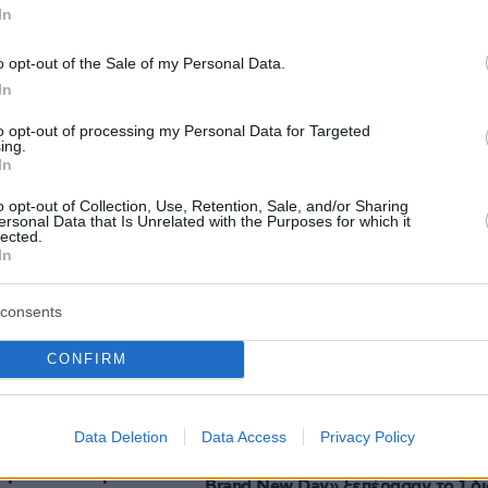
In
o opt-out of the Sale of my Personal Data.
protothema.gr στο Google News
ο
και μάθετε πρώτοι όλες
In
to opt-out of processing my Personal Data for Targeted
ing.
Ειδήσεις
ελευταίες
από την Ελλάδα και τον Κόσμο, τη στιγ
In
Protothema.gr
 στο
o opt-out of Collection, Use, Retention, Sale, and/or Sharing
ersonal Data that Is Unrelated with the Purposes for which it
lected.
In
consents
Ειδήσεις
Δημοφιλή
Σχολιασμ
ΣΕΩΝ
CONFIRM
σχολεία δεύτερης ευκαιρίας, τι
η Ελ-Σαγέντ στο
αλλάζει με το νέο ΦΕΚ
άλο στοίχημα της
Data Deletion
Data Access
Privacy Policy
πριν 21 λεπτά
στεράς και η
Οι εισπράξεις του «Spider-Man:
κή επανένωση των
Brand New Day» ξεπέρασαν το 1 δι