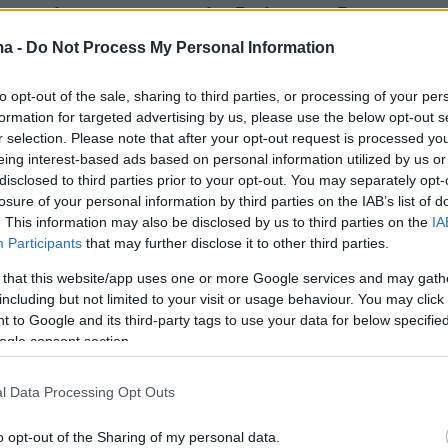
αυσωλείο του στη Βάλε δε λος Καΐδος. Όμως
αθυστέρησε, κυρίως λόγω της σφοδρής
ma -
Do Not Process My Personal Information
ων απογόνων του.
to opt-out of the sale, sharing to third parties, or processing of your per
formation for targeted advertising by us, please use the below opt-out s
 του Φράνκο έκανε γνωστό τους τελευταίους
r selection. Please note that after your opt-out request is processed y
 ήθελε να μεταφέρει τα λείψανα στον καθεδρι
eing interest-based ads based on personal information utilized by us or
disclosed to third parties prior to your opt-out. You may separately opt-
υδένια, στην καρδιά της Μαδρίτης, όπου έχει
losure of your personal information by third parties on the IAB’s list of
και η κόρη του. Όμως η κυβέρνηση έχει
. This information may also be disclosed by us to third parties on the
IA
τό το ενδεχόμενο και επιμένει ότι θα πρέπει 
Participants
that may further disclose it to other third parties.
 πιο διακριτικό τάφο και όχι στην Αλμουδένια,
 that this website/app uses one or more Google services and may gath
δρικός θα μπορούσε έτσι να μετατραπεί σε τόπ
including but not limited to your visit or usage behaviour. You may click 
 to Google and its third-party tags to use your data for below specifi
ς των νοσταλγών της δικτατορίας.
ogle consent section.
l Data Processing Opt Outs
o opt-out of the Sharing of my personal data.