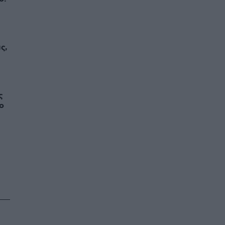
ς,
ς
ο