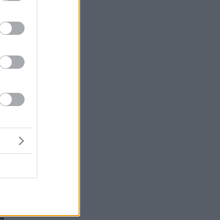
μή
ένα
σ.