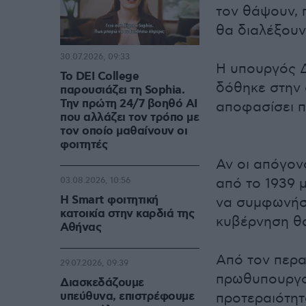
τον θάψουν, 
θα διαλέξουν
30.07.2026, 09:33
Η υπουργός Δ
Το DEI College
δόθηκε στην 
παρουσιάζει τη Sophia.
Την πρώτη 24/7 βοηθό AI
αποφασίσει π
που αλλάζει τον τρόπο με
τον οποίο μαθαίνουν οι
φοιτητές
Αν οι απόγον
από το 1939 
03.08.2026, 10:56
Η Smart φοιτητική
να συμφωνήσ
κατοικία στην καρδιά της
κυβέρνηση θα
Αθήνας
Από τον περα
29.07.2026, 09:39
πρωθυπουργο
Διασκεδάζουμε
υπεύθυνα, επιστρέφουμε
προτεραιότητ