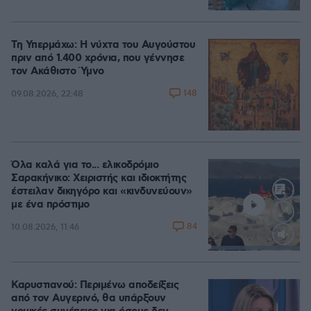
Τη Υπερμάχω: Η νύχτα του Αυγούστου
πριν από 1.400 χρόνια, που γέννησε
τον Ακάθιστο Ύμνο
148
09.08.2026, 22:48
Όλα καλά για το... ελικοδρόμιο
Σαρακήνικο: Χειριστής και ιδιοκτήτης
έστειλαν δικηγόρο και «κινδυνεύουν»
με ένα πρόστιμο
84
10.08.2026, 11:46
Loaded
:
100.00%
Καρυστιανού: Περιμένω αποδείξεις
από τον Αυγερινό, θα υπάρξουν