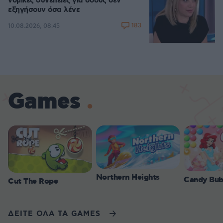
νομικές συνέπειες για όσους δεν
εξηγήσουν όσα λένε
183
10.08.2026, 08:45
Games
Northern Heights
Candy Bub
Cut The Rope
ΔΕΙΤΕ ΟΛΑ ΤΑ GAMES