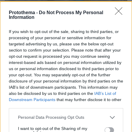
Protothema -
Do Not Process My Personal
Information
If you wish to opt-out of the sale, sharing to third parties, or
10.08.2026, 11:37
processing of your personal or sensitive information for
Forbes: Οι καλύτεροι προορισμοί στον κόσμο για
targeted advertising by us, please use the below opt-out
να ζήσεις μετά την σύνταξη, ανάμεσά τους και
section to confirm your selection. Please note that after your
τέσσερις πόλεις της Ελλάδας
opt-out request is processed you may continue seeing
interest-based ads based on personal information utilized by
us or personal information disclosed to third parties prior to
your opt-out. You may separately opt-out of the further
disclosure of your personal information by third parties on the
IAB’s list of downstream participants. This information may
also be disclosed by us to third parties on the
IAB’s List of
Downstream Participants
that may further disclose it to other
third parties.
Please note that this website/app uses one or more Google
Personal Data Processing Opt Outs
services and may gather and store information including but
not limited to your visit or usage behaviour. You may click to
I want to opt-out of the Sharing of my