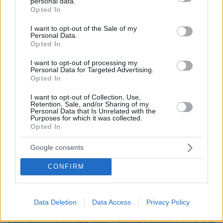
personal data.
grant or deny consent to Google and its third-party tags to
Opted In
use your data for below specified purposes in below Google
consent section.
I want to opt-out of the Sale of my
Personal Data.
Opted In
I want to opt-out of processing my
Personal Data for Targeted Advertising.
Opted In
I want to opt-out of Collection, Use,
Retention, Sale, and/or Sharing of my
10.08.2026, 14:09
Personal Data that Is Unrelated with the
Ευρωπαϊκό Πρωτάθλημα Στίβου: Στον τελικό του
Purposes for which it was collected.
μήκους ο Τεντόγλου με 8.26μ, δείτε βίντεο
Opted In
Google consents
CONFIRM
Data Deletion
Data Access
Privacy Policy