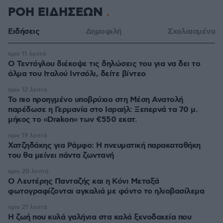
ΡΟΗ ΕΙΔΗΣΕΩΝ
Ειδήσεις
Δημοφιλή
Σχολιασμένα
πριν 11 λεπτά
Ο Τεντόγλου διέκοψε τις δηλώσεις του για να δει το
άλμα του Ιταλού Ιντσόλι, δείτε βίντεο
πριν 12 λεπτά
Το πιο προηγμένο υποβρύχιο στη Μέση Ανατολή
παρέδωσε η Γερμανία στο Ισραήλ: Ξεπερνά τα 70 μ.
μήκος το «Drakon» των €550 εκατ.
πριν 19 λεπτά
Χατζηδάκης για Ράμφο: Η πνευματική παρακαταθήκη
του θα μείνει πάντα ζωντανή
πριν 20 λεπτά
Ο Λευτέρης Πανταζής και η Κόνι Μεταξά
φωτογραφίζονται αγκαλιά με φόντο το ηλιοβασίλεμα
πριν 21 λεπτά
Η ζωή που κυλά γαλήνια στα καλά ξενοδοχεία που