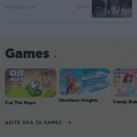
52
09.08.2026, 11:37
Games
Northern Heights
Candy Bub
Cut The Rope
ΔΕΙΤΕ ΟΛΑ ΤΑ GAMES