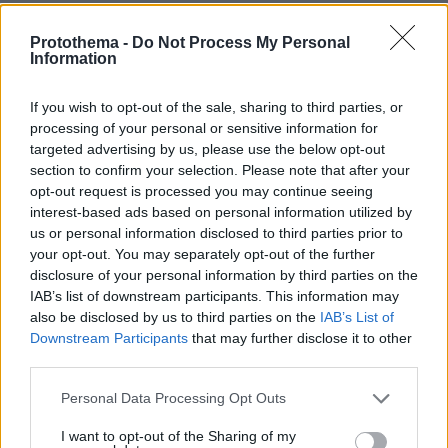
Protothema -
Do Not Process My Personal
ΡΟΗ ΕΙΔΗΣΕΩΝ
Information
Ειδήσεις
Δημοφιλή
Σχολιασμένα
If you wish to opt-out of the sale, sharing to third parties, or
processing of your personal or sensitive information for
πριν 7 λεπτά
targeted advertising by us, please use the below opt-out
Παρέμβαση της Αρχής Πολιτικής Αεροπορίας μετά την
section to confirm your selection. Please note that after your
προσγείωση ελικοπτέρου στο Σαρακήνικο, αυστηρή
opt-out request is processed you may continue seeing
σύσταση για την ασφάλεια των πολιτών
interest-based ads based on personal information utilized by
us or personal information disclosed to third parties prior to
πριν 14 λεπτά
5 ελληνικά νησιά για ήσυχες διακοπές
your opt-out. You may separately opt-out of the further
disclosure of your personal information by third parties on the
πριν 20 λεπτά
IAB’s list of downstream participants. This information may
Πόσο πειράζει να κοιμόμαστε με ανοιχτό ανεμιστήρα –
also be disclosed by us to third parties on the
IAB’s List of
Ο ειδικός απαντά
Downstream Participants
that may further disclose it to other
πριν 22 λεπτά
third parties.
DIY beauty: Δέκα συν μία celebrities που επιμελλούνται
Please note that this website/app uses one or more Google
οι ίδιες τα μαλλιά και το μακιγιάζ τους
Personal Data Processing Opt Outs
services and may gather and store information including but
πριν 22 λεπτά
not limited to your visit or usage behaviour. You may click to
I want to opt-out of the Sharing of my