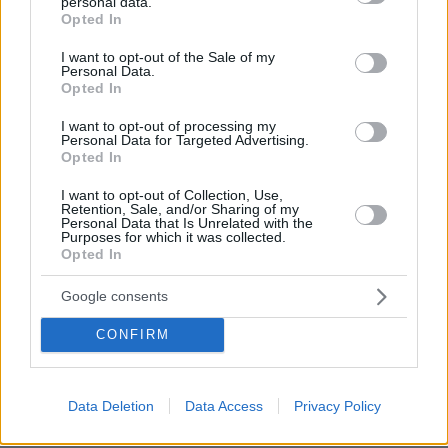
Η επιστήμη πίσω από το τέλειο γλυκό του κουταλιού
personal data.
grant or deny consent to Google and its third-party tags to
σταφύλι
Opted In
use your data for below specified purposes in below Google
consent section.
πριν 23 λεπτά
I want to opt-out of the Sale of my
Χούθι, το «άλυτο πρόβλημα» της Μέσης Ανατολής: Γιατί
Personal Data.
Opted In
χίλια πλήγματα δεν ήταν αρκετά για να τους
σταματήσουν
I want to opt-out of processing my
Personal Data for Targeted Advertising.
πριν 26 λεπτά
Opted In
Φωτιά στο Σπήλαιο Ορεστιάδας, σηκώθηκε ελικόπτερο
I want to opt-out of Collection, Use,
πριν 32 λεπτά
Retention, Sale, and/or Sharing of my
Η Σύμη της αρχοντιάς και του φυσικού πλούτου
Personal Data that Is Unrelated with the
Purposes for which it was collected.
πριν 37 λεπτά
Opted In
Η Σίσσυ Χρηστίδου φωτογραφήθηκε με μονοκίνι σε
παραλία στα Χανιά
Google consents
πριν μία ώρα
CONFIRM
Δύο συλλήψεις για παράνομη μεταφορά μεταναστών σε
Έβρο και Ροδόπη
Data Deletion
Data Access
Privacy Policy
ΔΕΙΤΕ ΟΛΕΣ ΤΙΣ ΕΙΔΗΣΕΙΣ