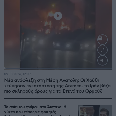
Loaded
:
100.00%
09.08.2026, 12:09
Νέα ανάφλεξη στη Μέση Ανατολή: Οι Χούθι
χτύπησαν εγκατάσταση της Aramco, το Ιράν βάζει
πιο σκληρούς όρους για τα Στενά του Ορμούζ
Το σπίτι του τρόμου στο Άινταχο: Η
νύχτα που τέσσερις φοιτητές