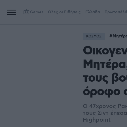
Games
Όλες οι Ειδήσεις
Ελλάδα
Πρωτοσέλι
Μητέρ
ΚΟΣΜΟΣ
Οικογεν
Μητέρα,
τους βο
όροφο 
Ο 47χρονος Ρακ
τους Σιντ έπεσ
Highpoint