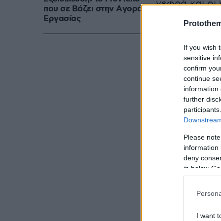
νεφρά και οι 
που σε Bάζει στην Aγορά
μπορούσαν να
Eργασίας
Protothe
κατάσταση τη
If you wish 
sensitive in
confirm you
continue se
information 
further disc
participants
Downstream 
Please note
information 
deny consent
in below Go
Persona
I want t