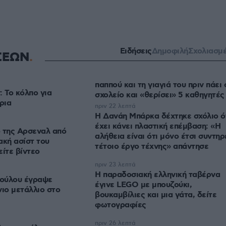
Ειδήσεις
Δημοφιλή
Σχολιασμ
ΣΕΩΝ
παππού και τη γιαγιά του πριν πάει 
: Το κόλπο για
σχολείο και «θερίσει» 5 καθηγητές
ρια
πριν 22 λεπτά
Η Δανάη Μπάρκα δέχτηκε σχόλιο ό
έχει κάνει πλαστική επέμβαση: «Η
 της Αρσεναλ από
αλήθεια είναι ότι μόνο έτσι συντηρ
ακή ασίστ του
τέτοιο έργο τέχνης» απάντησε
είτε βίντεο
πριν 23 λεπτά
Η παραδοσιακή ελληνική ταβέρνα
ούλου έγραψε
έγινε LEGO με μπουζούκι,
νιο μετάλλιο στο
βουκαμβίλιες και μια γάτα, δείτε
φωτογραφίες
πριν 26 λεπτά