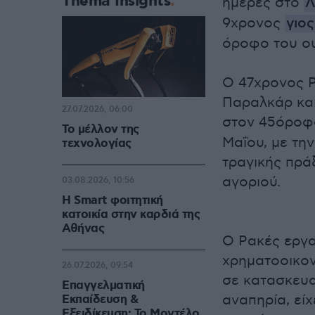
Thema Insights
ημέρες στο
Λ
9χρονος
γιο
όροφο του ου
Ο 47χρονος Ρ
Παραλκάρ και
27.07.2026, 06:00
στον 45όρο
Το μέλλον της
Μαΐου, με την
τεχνολογίας
τραγικής πρά
αγοριού.
03.08.2026, 10:56
Η Smart φοιτητική
κατοικία στην καρδιά της
Αθήνας
Ο Ρακές εργα
χρηματοοικον
26.07.2026, 09:54
σε κατασκευα
Επαγγελματική
αναπηρία, εί
Εκπαίδευση &
Εξειδίκευση: Το Mοντέλο