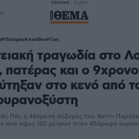
Ελληνικά
English
δα
α
Πατέρας
Λονδίνο
Γιος
ειακή τραγωδία στο Λο
 πατέρας και ο 9χρονο
ύτηξαν στο κενό από τ
ουρανοξύστη
ές Πάι, η 46χρονη σύζυγός του Αντίτι Παραλκ
αν από ύψος 120 μέτρων στον 45όροφο ουρα