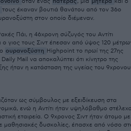
ονδίνο
όταν ένας
πατέρας
, μια
μητέρα
και ο
ς
τους έκαναν βουτιά θανάτου από τον 36ο
ρανοξύστη στον οποίο διέμεναν.
ακές Πάι, η 46χρονη σύζυγός του Αντίτι
 ο γιος τους Σιντ έπεσαν από ύψος 120 μέτρω
φο
ουρανοξύστη
Highpoint το πρωί της 27ης
 Daily Mail να αποκαλύπτει ότι κίνητρο της
ξης ήταν η κατάσταση της υγείας του 9χρονου
ζόταν ως σύμβουλος με εξειδίκευση στα
ομικά, ενώ η Αντίτι ήταν υψηλόβαθμο στέλεχ
στική εταιρεία. Ο 9χρονος Σιντ ήταν άτομο με
χε μαθησιακές δυσκολίες, έπασχε από νόσο στ