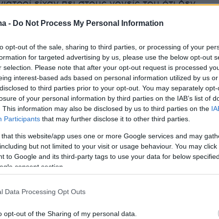
γιατροί είχαν πει στους γονείς του ότι δεν
 κάνουν κάτι για να ανατρέψουν την
ma -
Do Not Process My Personal Information
ς υγείας του.
to opt-out of the sale, sharing to third parties, or processing of your per
formation for targeted advertising by us, please use the below opt-out s
r selection. Please note that after your opt-out request is processed y
eing interest-based ads based on personal information utilized by us or
disclosed to third parties prior to your opt-out. You may separately opt-
losure of your personal information by third parties on the IAB’s list of
. This information may also be disclosed by us to third parties on the
IA
Participants
that may further disclose it to other third parties.
 that this website/app uses one or more Google services and may gath
including but not limited to your visit or usage behaviour. You may click 
 to Google and its third-party tags to use your data for below specifi
ogle consent section.
l Data Processing Opt Outs
o opt-out of the Sharing of my personal data.