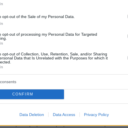
In
o opt-out of the Sale of my Personal Data.
In
to opt-out of processing my Personal Data for Targeted
ing.
In
o opt-out of Collection, Use, Retention, Sale, and/or Sharing
ό τον οποίο βούτηξε στο κενό η οικογένεια στο Λονδίνο
ersonal Data that Is Unrelated with the Purposes for which it
lected.
In
consents
ογένειας είπαν ότι το
ζευγάρι
έφυγε από το
CONFIRM
λειο για να ζήσει στην Ινδία πριν από περίπου
ροκειμένου ο Σιντ να λάβει εξειδικευμένη ιατρι
Data Deletion
Data Access
Privacy Policy
η Αντίτη υποστήριξη από φίλους και συγγενείς
όπου γεννήθηκε και μεγάλωσε. Επειδή οι