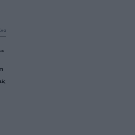
ένα
σε
τι
είς