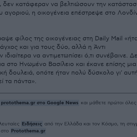
ς, δεν κατάφεραν να βελτιώσουν την κατάστα
ου αγοριού, η οικογένεια επέστρεψε στο Λονδί
αψε φίλος της οικογένειας στη Daily Mail «ήτ
άγχος και για τους δύο, αλλά η Άντι
ιδιαίτερα να αντιμετωπίσει ό,τι συνέβαινε. Δ
ια στο Ηνωμένο Βασίλειο και έκανε επίσης μια
ική δουλειά, οπότε ήταν πολύ δύσκολο γι' αυτ
εί τα πάντα».
protothema.gr στο Google News
ο
και μάθετε πρώτοι όλες
Ειδήσεις
ελευταίες
από την Ελλάδα και τον Κόσμο, τη στιγ
Protothema.gr
 στο