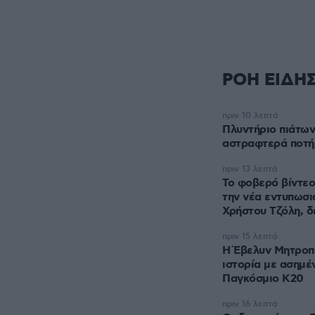
ΡΟΗ ΕΙΔΗ
πριν 10 λεπτά
Πλυντήριο πιάτων
αστραφτερά ποτή
πριν 13 λεπτά
Το φοβερό βίντεο
την νέα εντυπωσι
Χρήστου Τζόλη, δ
πριν 15 λεπτά
Η Έβελυν Μητροπ
ιστορία με ασημέ
Παγκόσμιο Κ20
πριν 16 λεπτά