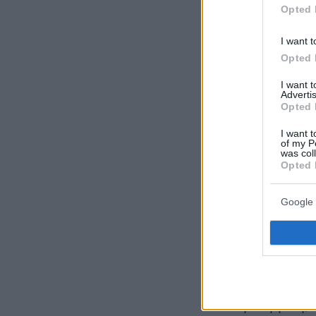
Opted 
I want t
Opted 
I want 
Advertis
Opted 
I want t
O ουρανοξύστης απ
of my P
was col
Opted 
Google 
Φίλοι της οικ
Ηνωμένο Βασί
έξι χρόνια, π
βοήθεια και 
στη Βομβάη, 