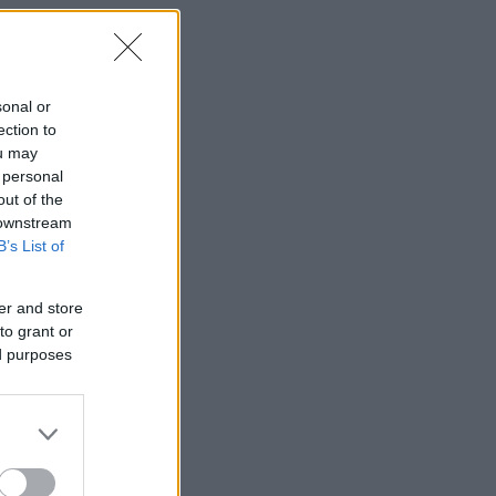
sonal or
ection to
ou may
 personal
out of the
 downstream
B’s List of
er and store
to grant or
ed purposes