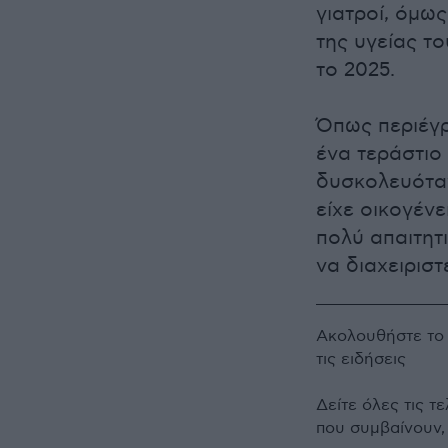
γιατροί, όμω
της υγείας τ
το 2025.
Όπως περιέγρ
ένα τεράστιο 
δυσκολευόταν 
είχε οικογένε
πολύ απαιτητ
να διαχειριστ
Ακολουθήστε τ
τις ειδήσεις
Δείτε όλες τις τ
που συμβαίνουν,