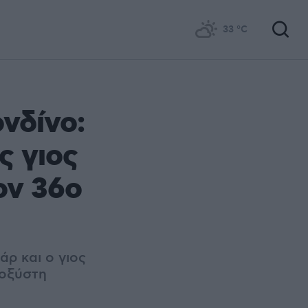
33
°C
νδίνο:
ς γιος
ον 36ο
άρ και ο γιος
νοξύστη