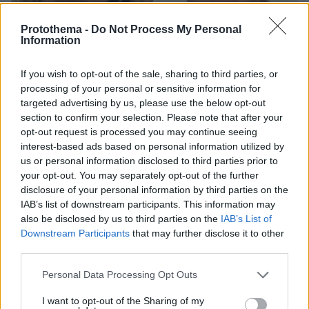
Protothema -
Do Not Process My Personal
Information
If you wish to opt-out of the sale, sharing to third parties, or
processing of your personal or sensitive information for
targeted advertising by us, please use the below opt-out
section to confirm your selection. Please note that after your
opt-out request is processed you may continue seeing
interest-based ads based on personal information utilized by
08.08.2026, 18:48
us or personal information disclosed to third parties prior to
Εγκαταλείπει το κόμμα Καρυστιανού και ο
your opt-out. You may separately opt-out of the further
επιχειρηματίας Νίκος Μπρουτζάκης: Καταγγέλλει
disclosure of your personal information by third parties on the
κλειστή κάστα, «λένε προδότες και πληρωμένους
IAB’s list of downstream participants. This information may
όσους αποχωρούν»
also be disclosed by us to third parties on the
IAB’s List of
Downstream Participants
that may further disclose it to other
third parties.
Please note that this website/app uses one or more Google
Personal Data Processing Opt Outs
services and may gather and store information including but
not limited to your visit or usage behaviour. You may click to
I want to opt-out of the Sharing of my