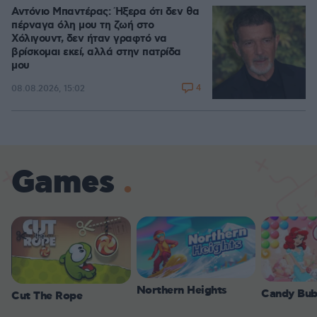
Αντόνιο Μπαντέρας: Ήξερα ότι δεν θα
πέρναγα όλη μου τη ζωή στο
Χόλιγουντ, δεν ήταν γραφτό να
βρίσκομαι εκεί, αλλά στην πατρίδα
μου
4
08.08.2026, 15:02
Games
Northern Heights
Candy Bub
Cut The Rope