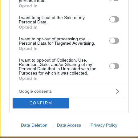
personal data.
grant or deny consent to Google and its third-party tags to
Opted In
use your data for below specified purposes in below Google
consent section.
I want to opt-out of the Sale of my
Personal Data.
Opted In
I want to opt-out of processing my
Personal Data for Targeted Advertising.
Opted In
I want to opt-out of Collection, Use,
Retention, Sale, and/or Sharing of my
Personal Data that Is Unrelated with the
Purposes for which it was collected.
Opted In
Google consents
CONFIRM
08.08.2026, 18:08
Μυστήριο 3.500 ετών στη Σαντορίνη: Ο 15χρονος
που δεν πρόλαβε να ξεφύγει από το τσουνάμι
Data Deletion
Data Access
Privacy Policy
μπορεί ν' αλλάξει τη χρονολογία της μεγάλης
έκρηξης