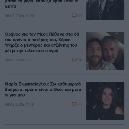
βότκα τη μέρα, κάπνιζα κρακ κάθε 15
λεπτά
34
08.08.2026, 14:25
Θρήνος για τον Μέσι: Πέθανε στα 68
του χρόνια ο πατέρας του, Χόρχε -
Υπήρξε ο μέντορας και ατζέντης του
μέχρι την τελευταία στιγμή
36
08.08.2026, 16:05
Μαρία Εκμεκτσίογλου: Ζω καθημερινά
θαύματα, πρώτα είναι ο Θεός και μετά
οι γιοι μου
25
08.08.2026, 11:48