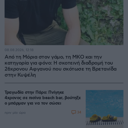
08.08.2026, 12:18
Από τη Μόρια στον γάμο, τη ΜΚΟ και την
κατηγορία για φόνο: Η σκοτεινή διαδρομή του
26χρονου Αφγανού που σκότωσε τη Βρετανίδα
στην Κυψέλη
Τραγωδία στην Πάρο: Πνίγηκε
4χρονος σε πισίνα beach bar, βούτηξε
ο μπάρμαν για να τον σώσει
34
πριν μία ώρα