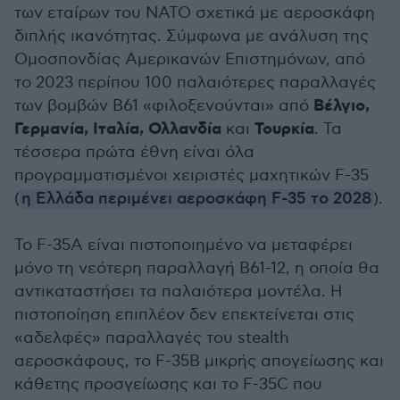
των εταίρων του ΝΑΤΟ σχετικά με αεροσκάφη
διπλής ικανότητας. Σύμφωνα με ανάλυση της
Ομοσπονδίας Αμερικανών Επιστημόνων, από
το 2023 περίπου 100 παλαιότερες παραλλαγές
Βέλγιο,
των βομβών B61 «φιλοξενούνται» από
Γερμανία, Ιταλία, Ολλανδία
Τουρκία
και
. Τα
τέσσερα πρώτα έθνη είναι όλα
προγραμματισμένοι χειριστές μαχητικών F-35
(
η Ελλάδα περιμένει αεροσκάφη F-35 το 2028
).
Το F-35A είναι πιστοποιημένο να μεταφέρει
μόνο τη νεότερη παραλλαγή B61-12, η οποία θα
αντικαταστήσει τα παλαιότερα μοντέλα. Η
πιστοποίηση επιπλέον δεν επεκτείνεται στις
«αδελφές» παραλλαγές του stealth
αεροσκάφους, το F-35B μικρής απογείωσης και
κάθετης προσγείωσης και το F-35C που