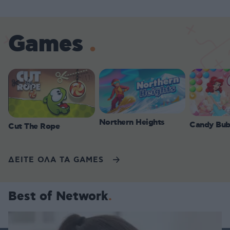
Games
Northern Heights
Candy Bub
Cut The Rope
ΔΕΙΤΕ ΟΛΑ ΤΑ GAMES
Best of Network