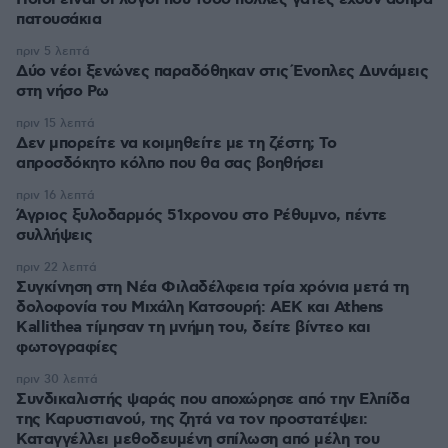
πατουσάκια
πριν 5 λεπτά
Δύο νέοι ξενώνες παραδόθηκαν στις Ένοπλες Δυνάμεις
στη νήσο Ρω
πριν 15 λεπτά
Δεν μπορείτε να κοιμηθείτε με τη ζέστη; Το
απροσδόκητο κόλπο που θα σας βοηθήσει
πριν 16 λεπτά
Άγριος ξυλοδαρμός 51χρονου στο Ρέθυμνο, πέντε
συλλήψεις
πριν 22 λεπτά
Συγκίνηση στη Νέα Φιλαδέλφεια τρία χρόνια μετά τη
δολοφονία του Μιχάλη Κατσουρή: ΑΕΚ και Athens
Kallithea τίμησαν τη μνήμη του, δείτε βίντεο και
φωτογραφίες
πριν 30 λεπτά
Συνδικαλιστής ψαράς που αποχώρησε από την Ελπίδα
της Καρυστιανού, της ζητά να τον προστατέψει:
Καταγγέλλει μεθοδευμένη σπίλωση από μέλη του