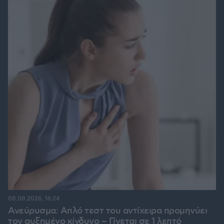
08.08.2026, 16:24
Ανεύρυσμα: Απλό τεστ του αντίχειρα προμηνύει
τον αυξημένο κίνδυνο – Γίνεται σε 1 λεπτό