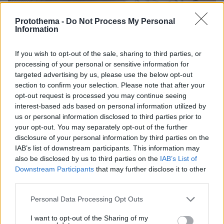
Protothema -
Do Not Process My Personal
Information
If you wish to opt-out of the sale, sharing to third parties, or
processing of your personal or sensitive information for
targeted advertising by us, please use the below opt-out
section to confirm your selection. Please note that after your
opt-out request is processed you may continue seeing
interest-based ads based on personal information utilized by
us or personal information disclosed to third parties prior to
your opt-out. You may separately opt-out of the further
disclosure of your personal information by third parties on the
IAB’s list of downstream participants. This information may
also be disclosed by us to third parties on the
IAB’s List of
Downstream Participants
that may further disclose it to other
third parties.
08.08.2026, 18:08
Please note that this website/app uses one or more Google
Μυστήριο 3.500 ετών στη Σαντορίνη: Ο 15χρονος
Personal Data Processing Opt Outs
services and may gather and store information including but
που δεν πρόλαβε να ξεφύγει από το τσουνάμι
not limited to your visit or usage behaviour. You may click to
I want to opt-out of the Sharing of my
μπορεί ν' αλλάξει τη χρονολογία της μεγάλης