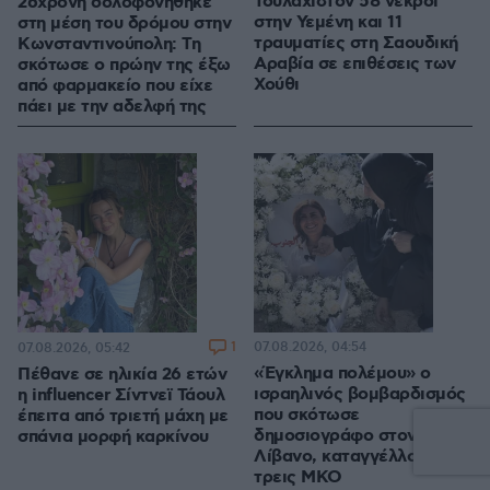
Τουλάχιστον 58 νεκροί
26χρονη δολοφονήθηκε
στην Υεμένη και 11
στη μέση του δρόμου στην
τραυματίες στη Σαουδική
Κωνσταντινούπολη: Τη
Αραβία σε επιθέσεις των
σκότωσε ο πρώην της έξω
Χούθι
από φαρμακείο που είχε
πάει με την αδελφή της
1
07.08.2026, 04:54
07.08.2026, 05:42
«Έγκλημα πολέμου» ο
Πέθανε σε ηλικία 26 ετών
ισραηλινός βομβαρδισμός
η influencer Σίντνεϊ Τάουλ
που σκότωσε
έπειτα από τριετή μάχη με
δημοσιογράφο στον
σπάνια μορφή καρκίνου
Λίβανο, καταγγέλλουν
τρεις ΜΚΟ