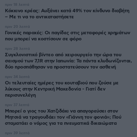
πριν 18 λεπτά
Κόκκινο κρέας: Αυξάνει κατά 49% τον κίνδυνο διαβήτη
– Με τι να το αντικαταστήσετε
πριν 20 λεπτά
Γονικές παροχές: Οι παγίδες στις μεταφορές χρημάτων
που μπορεί να κοστίσουν σε φόρο
πριν 28 λεπτά
Συγκλονιστικό βίντεο από χειρουργείο την ώρα του
σεισμού των 7,1R στην Ιαπωνία: Τα πάντα κλυδωνίζονται,
δύο προσπάθησαν να προστατεύσουν τον ασθενή
πριν 34 λεπτά
Οι τελευταίες ημέρες του κουταβιού που ζούσε με
λύκους στην Κεντρική Μακεδονία - Γιατί δεν
περισυνελέγη
πριν 37 λεπτά
Μπορεί ο γιος του Χατζιδάκι να απαγορεύσει στον
Μητσιά να τραγουδάει τον «Γιάννη τον φονιά»; Πού
σταματάει ο νόμος για τα πνευματικά δικαιώματα
πριν 39 λεπτά