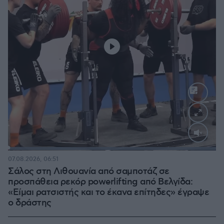
Loaded
:
100.00%
07.08.2026, 06:51
Σάλος στη Λιθουανία από σαμποτάζ σε
προσπάθεια ρεκόρ powerlifting από Βελγίδα:
«Είμαι ρατσιστής και το έκανα επίτηδες» έγραψε
ο δράστης