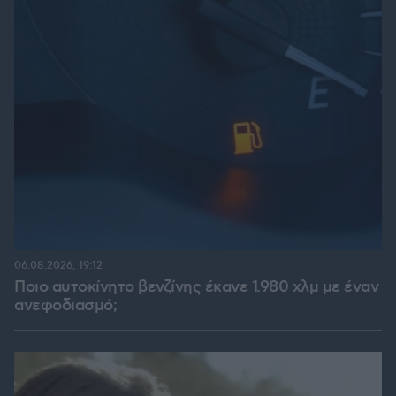
06.08.2026, 19:12
Ποιο αυτοκίνητο βενζίνης έκανε 1.980 χλμ με έναν
ανεφοδιασμό;