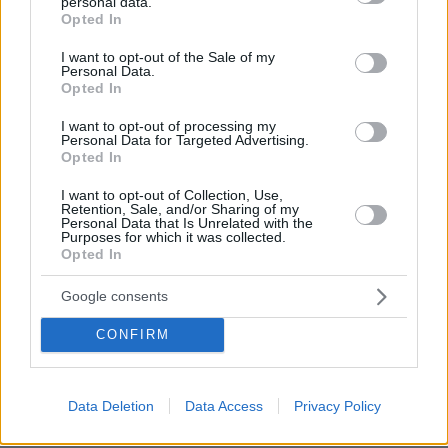
personal data.
grant or deny consent to Google and its third-party tags to
Προφυλακίστηκαν ο δήμαρχος Στυλίδας και δύο
Opted In
use your data for below specified purposes in below Google
ακόμη κατηγορούμενοι για την πυρκαγιά στη
consent section.
I want to opt-out of the Sale of my
Βοιωτία
Personal Data.
Opted In
Η Ιουλία Καλλιμάνη θύμωσε με θεατή
I want to opt-out of processing my
Personal Data for Targeted Advertising.
που της πέταξε λουλούδια στην
Opted In
Ηγουμενίτσα: Του τα επέστρεψε στο
κεφάλι και είπε «εσένα σ' αρέσει
I want to opt-out of Collection, Use,
αυτό...», δείτε βίντεο
Retention, Sale, and/or Sharing of my
Personal Data that Is Unrelated with the
8
07.08.2026, 06:39
Purposes for which it was collected.
Opted In
Οργή στο Περού για το βίντεο της
Google consents
σεξουαλικής επίθεσης μαέστρου σε
26χρονη τραγουδίστρια: «Σιγά-σιγά
CONFIRM
θα το ξεπεράσεις» της έλεγαν από τη
μπάντα της
07.08.2026, 07:16
Data Deletion
Data Access
Privacy Policy