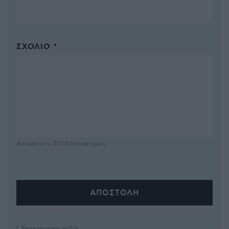
ΣΧΌΛΙΟ *
Απομένουν
2500
χαρακτήρες
* Υποχρεωτικά πεδία