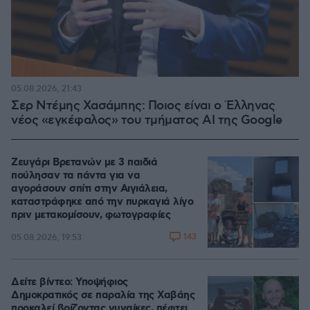
05.08.2026, 21:43
Σερ Ντέμης Χασάμπης: Ποιος είναι ο Έλληνας
νέος «εγκέφαλος» του τμήματος AI της Google
Ζευγάρι Βρετανών με 3 παιδιά
πούλησαν τα πάντα για να
αγοράσουν σπίτι στην Αιγιάλεια,
καταστράφηκε από την πυρκαγιά λίγο
πριν μετακομίσουν, φωτογραφίες
143
05.08.2026, 19:53
Δείτε βίντεο: Υποψήφιος
Δημοκρατικός σε παραλία της Χαβάης
προκαλεί βρίζοντας γυναίκες, πέφτει