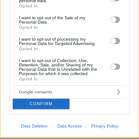
personal data.
grant or deny consent to Google and its third-party tags to
αντιεβραικό μίσος του BBC. Δεκάδες εκατομμύρια
Opted In
use your data for below specified purposes in below Google
μουσουλμάνοι στην ευρώπη. Ολοι αυτοί ψηφοφόροι
consent section.
I want to opt-out of the Sale of my
που αλλάζουν το ανθρωπιστικό DNA της Ευρώπης.
Personal Data.
Να δείτε που σύντομα θα αρχίσουν να μιλάνε για
Opted In
κατάργηση αμβλώσεων, μπούρκες και λιθοβολισμούς
γυναικών.
I want to opt-out of processing my
Personal Data for Targeted Advertising.
ΑΠΑΝΤΗΣΗ
Opted In
@kostasgg
I want to opt-out of Collection, Use,
Retention, Sale, and/or Sharing of my
07.12.2023, 16:16
Personal Data that Is Unrelated with the
Purposes for which it was collected.
Πάλι οι μουσουλμάνοι το πρόβλημα; Κόλλησε η
Opted In
βελόνα. Πείτε και κάτι άλλο... Αλλά μάλλον δεν
έχετε να πείτε...
Google consents
ΑΠΑΝΤΗΣΗ
CONFIRM
Data Deletion
Data Access
Privacy Policy
οκ
07.12.2023, 10:36