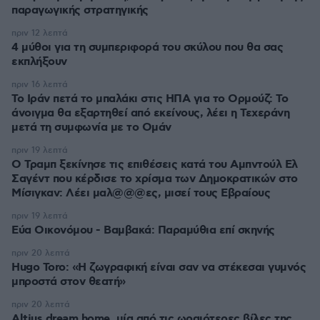
παραγωγικής στρατηγικής
πριν 12 λεπτά
4 μύθοι για τη συμπεριφορά του σκύλου που θα σας
εκπλήξουν
πριν 16 λεπτά
Το Ιράν πετά το μπαλάκι στις ΗΠΑ για το Ορμούζ: Το
άνοιγμα θα εξαρτηθεί από εκείνους, λέει η Τεχεράνη
μετά τη συμφωνία με το Ομάν
πριν 19 λεπτά
O Τραμπ ξεκίνησε τις επιθέσεις κατά του Αμπντούλ Ελ
Σαγέντ που κέρδισε το χρίσμα των Δημοκρατικών στο
Μίσιγκαν: Λέει μαλ@@@ες, μισεί τους Εβραίους
πριν 19 λεπτά
Εύα Οικονόμου - Βαμβακά: Παραμύθια επί σκηνής
πριν 20 λεπτά
Hugo Toro: «Η ζωγραφική είναι σαν να στέκεσαι γυμνός
μπροστά στον θεατή»
πριν 20 λεπτά
Altius dream home, μία από τις ωραιότερες βίλες της