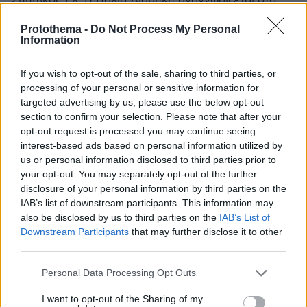
Σημιτικός Ελ. Η Παλιά Διαθήκη αναγνωρίζεται στο
Ισλάμ.
Protothema -
Do Not Process My Personal
ΑΠΑΝΤΗΣΗ
Information
If you wish to opt-out of the sale, sharing to third parties, or
Πολιτισμός
processing of your personal or sensitive information for
07.12.2023, 13:12
targeted advertising by us, please use the below opt-out
Όχι αστεία
section to confirm your selection. Please note that after your
ΑΠΑΝΤΗΣΗ
opt-out request is processed you may continue seeing
interest-based ads based on personal information utilized by
us or personal information disclosed to third parties prior to
ντελογο
your opt-out. You may separately opt-out of the further
07.12.2023, 11:03
disclosure of your personal information by third parties on the
παρακμή χωρίς σταματημό το Αγγλικό δημόσιο
IAB’s list of downstream participants. This information may
κανάλι
also be disclosed by us to third parties on the
IAB’s List of
ΑΠΑΝΤΗΣΗ
Downstream Participants
that may further disclose it to other
third parties.
kostgg
Please note that this website/app uses one or more Google
Personal Data Processing Opt Outs
services and may gather and store information including but
07.12.2023, 10:50
not limited to your visit or usage behaviour. You may click to
I want to opt-out of the Sharing of my
Μαριάμ Μοσίρι από το Ιραν... έτσι εξηγείται το