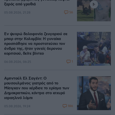
ξερός από γροθιά
56
05.08.2026, 21:28
Εν ψυχρώ δολοφονία ζευγαριού σε
μπαρ στην Κολομβία: Η γυναίκα
προσπάθησε να προστατεύσει τον
άνδρα της, ήταν γονείς 6χρονου
κοριτσιού, δείτε βίντεο
1
06.08.2026, 06:25
Αμπντούλ Ελ Σαγέντ: Ο
μουσουλμάνος γιατρός από το
Μίσιγκαν που κέρδισε το χρίσμα των
Δημοκρατικών, κόντρα στο ισχυρό
ισραηλινό λόμπι
186
05.08.2026, 19:24