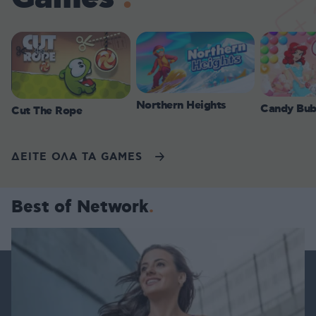
Northern Heights
Candy Bub
Cut The Rope
ΔΕΙΤΕ ΟΛΑ ΤΑ GAMES
Best of Network