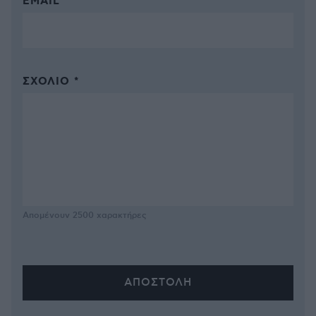
EMAIL
ΣΧΌΛΙΟ *
Απομένουν
2500
χαρακτήρες