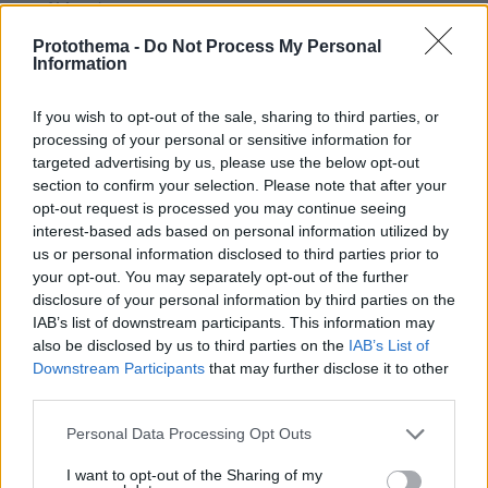
πριν 16 λεπτά
Φωτιά σε χαμηλή βλάστηση στο Νέο Μοναστήρι
Protothema -
Do Not Process My Personal
Φθιώτιδας, σηκώθηκαν τρία εναέρια
Information
πριν 17 λεπτά
Ποια είναι η νέα ασιατική τάση στο Pilates που
If you wish to opt-out of the sale, sharing to third parties, or
υπόσχεται ευεξία και ισορροπία
processing of your personal or sensitive information for
targeted advertising by us, please use the below opt-out
πριν 18 λεπτά
6 ενδιαφέρουσες, «άγνωστες» γωνιές της
section to confirm your selection. Please note that after your
Θεσσαλονίκης με τη ματιά μιας φωτογράφου
opt-out request is processed you may continue seeing
interest-based ads based on personal information utilized by
πριν 30 λεπτά
us or personal information disclosed to third parties prior to
Διακοπή λειτουργίας των ντους στα beach bars ζητά η
your opt-out. You may separately opt-out of the further
κοινότητα Σάρτης στη Χαλκιδική, επικαλείται
disclosure of your personal information by third parties on the
περιορισμένη επάρκεια νερού
IAB’s list of downstream participants. This information may
πριν 36 λεπτά
also be disclosed by us to third parties on the
IAB’s List of
Πώς θα κάνουμε μια περιποίηση προσώπου επιπέδου
Downstream Participants
that may further disclose it to other
σπα στο σπίτι
third parties.
πριν 36 λεπτά
Please note that this website/app uses one or more Google
Personal Data Processing Opt Outs
Σπιτικό προζύμι: Οδηγός για αρχάριους και μη – Η
services and may gather and store information including but
διαδικασία, η χρήση, η συντήρηση
not limited to your visit or usage behaviour. You may click to
I want to opt-out of the Sharing of my