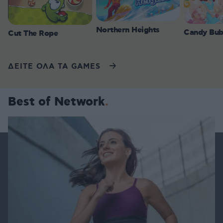
Northern Heights
Candy Bub
Cut The Rope
ΔΕΙΤΕ ΟΛΑ ΤΑ GAMES
Best of Network