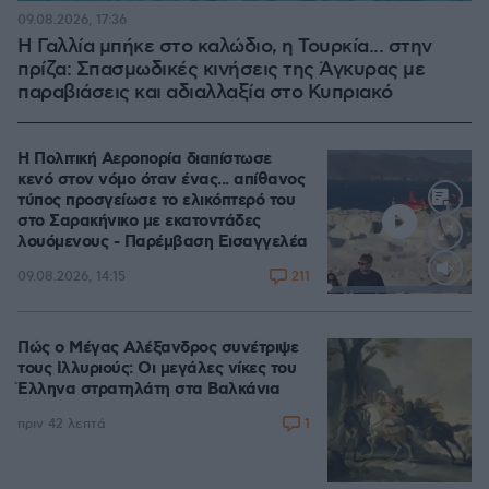
09.08.2026, 17:36
Η Γαλλία μπήκε στο καλώδιο, η Τουρκία... στην
πρίζα: Σπασμωδικές κινήσεις της Άγκυρας με
παραβιάσεις και αδιαλλαξία στο Κυπριακό
Η Πολιτική Αεροπορία διαπίστωσε
κενό στον νόμο όταν ένας... απίθανος
τύπος προσγείωσε το ελικόπτερό του
στο Σαρακήνικο με εκατοντάδες
λουόμενους - Παρέμβαση Εισαγγελέα
211
09.08.2026, 14:15
Loaded
:
100.00%
Πώς ο Μέγας Αλέξανδρος συνέτριψε
τους Ιλλυριούς: Οι μεγάλες νίκες του
Έλληνα στρατηλάτη στα Βαλκάνια
1
πριν 42 λεπτά