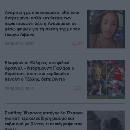
Ανάρτηση με υπονοούμενα: «Κάποιοι
άντρες είναι απλά κατώτεροι των
περιστάσεων» λέει η Ανδρομάχη εν
μέσω φημών για τη σχέση της με τον
Γιώργο Λιβάνη
25
09.08.2026, 15:57
Έλαμψαν οι Έλληνες στο φιλικό
Άρσεναλ - Ντόρτμουντ: Γκολάρα ο
Καρέτσας, ασίστ και κερδισμένο
πέναλτι ο Τζόλης, δείτε βίντεο
6
09.08.2026, 18:13
Σκιάθος: 15χρονος κατήγγειλε 17χρονο
για κατ' εξακολούθηση βιασμό και
εκβιασμό με βίντεο, τι περιέγραψε στις
Αρχές