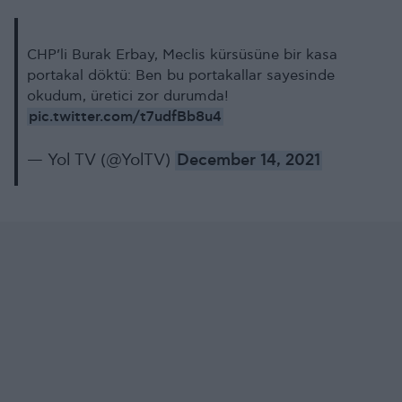
CHP’li Burak Erbay, Meclis kürsüsüne bir kasa
portakal döktü: Ben bu portakallar sayesinde
okudum, üretici zor durumda!
pic.twitter.com/t7udfBb8u4
— Yol TV (@YolTV)
December 14, 2021