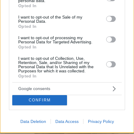
personal data.
grant or deny consent to Google and its third-party tags to
πριν 39 λεπτά
Opted In
Ελπίδα για τη Δημοκρατία: Νέα αποχώρηση με αιχμές
use your data for below specified purposes in below Google
για «απολυταρχικά προσωποπαγές διευθυντήριο
consent section.
I want to opt-out of the Sale of my
Καρυστιανού - Γρατσία»
Personal Data.
Opted In
I want to opt-out of processing my
ΔΕΙΤΕ ΟΛΕΣ ΤΙΣ ΕΙΔΗΣΕΙΣ
Personal Data for Targeted Advertising.
Opted In
I want to opt-out of Collection, Use,
Retention, Sale, and/or Sharing of my
ΤΑ ΠΙΟ ΔΗΜΟΦΙΛΗ
Personal Data that Is Unrelated with the
Purposes for which it was collected.
Opted In
Google consents
CONFIRM
Data Deletion
Data Access
Privacy Policy