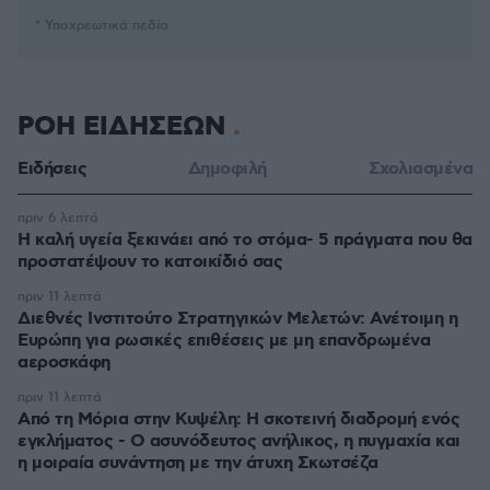
* Υποχρεωτικά πεδία
ΡΟΗ ΕΙΔΗΣΕΩΝ
Ειδήσεις
Δημοφιλή
Σχολιασμένα
πριν 6 λεπτά
Η καλή υγεία ξεκινάει από το στόμα- 5 πράγματα που θα
προστατέψουν το κατοικίδιό σας
πριν 11 λεπτά
Διεθνές Ινστιτούτο Στρατηγικών Μελετών: Ανέτοιμη η
Ευρώπη για ρωσικές επιθέσεις με μη επανδρωμένα
αεροσκάφη
πριν 11 λεπτά
Από τη Μόρια στην Κυψέλη: Η σκοτεινή διαδρομή ενός
εγκλήματος - Ο ασυνόδευτος ανήλικος, η πυγμαχία και
η μοιραία συνάντηση με την άτυχη Σκωτσέζα