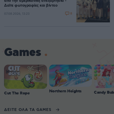
από την αμερικανική ανεξαρτησία -
Δείτε φωτογραφίες και βίντεο
8
07.08.2026, 13:23
Games
Northern Heights
Candy Bub
Cut The Rope
ΔΕΙΤΕ ΟΛΑ ΤΑ GAMES