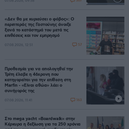
367
07.08.2026, 09:58
Loaded
:
100.00%
«Δεν θα με κυριεύσει ο φόβος»: Ο
περιπτεράς της Γαστούνης άνοιξε
ξανά το κατάστημά του μετά τις
επιθέσεις και τον εμπρησμό
57
07.08.2026, 12:51
Προθεσμία για να απολογηθεί την
Τρίτη έλαβε η 46χρονη που
κατηγορείται για την επίθεση στη
Marfin - «Είναι αθώα» λέει ο
συνήγορός της
163
07.08.2026, 11:41
Στο mega yacht «Boardwalk» στην
Κέρκυρα η δεξίωση για τα 250 χρόνια