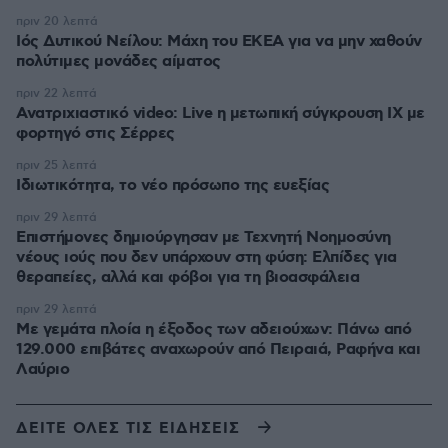
πριν 20 λεπτά
Ιός Δυτικού Νείλου: Μάχη του ΕΚΕΑ για να μην χαθούν
πολύτιμες μονάδες αίματος
πριν 22 λεπτά
Ανατριχιαστικό video: Live η μετωπική σύγκρουση ΙΧ με
φορτηγό στις Σέρρες
πριν 25 λεπτά
Ιδιωτικότητα, το νέο πρόσωπο της ευεξίας
πριν 29 λεπτά
Επιστήμονες δημιούργησαν με Τεχνητή Νοημοσύνη
νέους ιούς που δεν υπάρχουν στη φύση: Ελπίδες για
θεραπείες, αλλά και φόβοι για τη βιοασφάλεια
πριν 29 λεπτά
Με γεμάτα πλοία η έξοδος των αδειούχων: Πάνω από
129.000 επιβάτες αναχωρούν από Πειραιά, Ραφήνα και
Λαύριο
ΔΕΙΤΕ ΟΛΕΣ ΤΙΣ ΕΙΔΗΣΕΙΣ