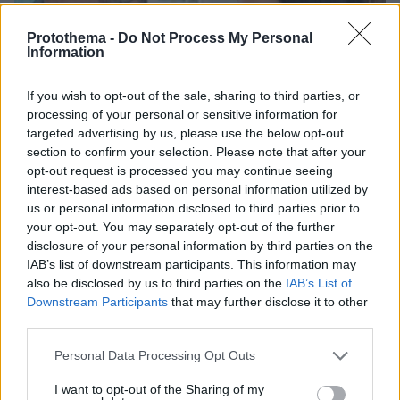
Protothema -
Do Not Process My Personal
Information
If you wish to opt-out of the sale, sharing to third parties, or
processing of your personal or sensitive information for
targeted advertising by us, please use the below opt-out
section to confirm your selection. Please note that after your
opt-out request is processed you may continue seeing
interest-based ads based on personal information utilized by
us or personal information disclosed to third parties prior to
your opt-out. You may separately opt-out of the further
disclosure of your personal information by third parties on the
IAB’s list of downstream participants. This information may
also be disclosed by us to third parties on the
IAB’s List of
Downstream Participants
that may further disclose it to other
07.08.2026, 10:26
third parties.
Στο Α΄ Νεκροταφείο το μνημόσυνο για τον έναν
χρόνο από τον θάνατο της Λένας Σαμαρά
Please note that this website/app uses one or more Google
Personal Data Processing Opt Outs
services and may gather and store information including but
not limited to your visit or usage behaviour. You may click to
I want to opt-out of the Sharing of my
Συνελήφθη στη Γερμανία 31χρονος