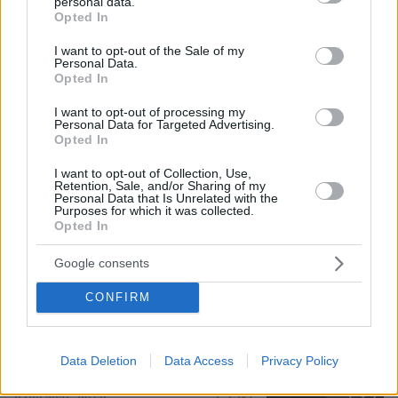
personal data.
grant or deny consent to Google and its third-party tags to
για δολοφονίες μελών της Greek
Opted In
use your data for below specified purposes in below Google
Mafia, κατηγορείται και για την
consent section.
εκτέλεση με 97 σφαίρες του Βαγγέλη
I want to opt-out of the Sale of my
Ζαμπούνη
Personal Data.
Opted In
35
07.08.2026, 10:33
I want to opt-out of processing my
Personal Data for Targeted Advertising.
Opted In
Πόσο κοστίζει μία εβδομάδα σε βίλες
- παράδεισους
I want to opt-out of Collection, Use,
Retention, Sale, and/or Sharing of my
24
07.08.2026, 09:43
Personal Data that Is Unrelated with the
Purposes for which it was collected.
Opted In
Google consents
CONFIRM
Οικογενειακή τραγωδία στις Σέρρες,
μητέρα και γιος οι νεκροί από την
μετωπική φορτηγού με ΙΧ - Βίντεο
ντοκουμέντο από τη στιγμή της
Data Deletion
Data Access
Privacy Policy
σύγκρουσης