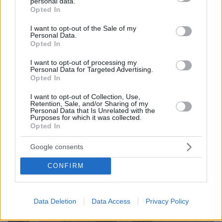
personal data.
grant or deny consent to Google and its third-party tags to
Opted In
use your data for below specified purposes in below Google
consent section.
I want to opt-out of the Sale of my
Personal Data.
Opted In
I want to opt-out of processing my
Personal Data for Targeted Advertising.
Opted In
I want to opt-out of Collection, Use,
31.12.2020, 23:33
Retention, Sale, and/or Sharing of my
Wall Street: Με ρεκόρ έκλεισαν Dow Jones και S&P 500
Personal Data that Is Unrelated with the
Purposes for which it was collected.
στην τελευταία συνεδρίαση του 2020
Opted In
Με κέρδη ολοκληρώθηκε το 2020 για το
χρηματιστήριο της Νέας Υόρκης
Google consents
CONFIRM
Data Deletion
Data Access
Privacy Policy