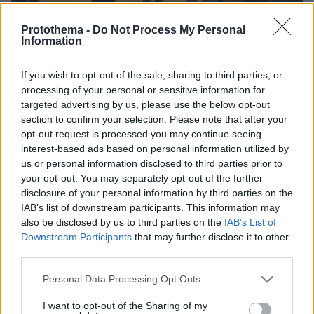
Protothema -
Do Not Process My Personal
Information
If you wish to opt-out of the sale, sharing to third parties, or
26.01.2021, 23:46
processing of your personal or sensitive information for
Wall Street: Διόρθωση μετά τα διαδοχικά ρεκόρ
targeted advertising by us, please use the below opt-out
To «ρυθμό» δίνουν τα εταιρικά αποτελέσματα
section to confirm your selection. Please note that after your
opt-out request is processed you may continue seeing
interest-based ads based on personal information utilized by
us or personal information disclosed to third parties prior to
your opt-out. You may separately opt-out of the further
disclosure of your personal information by third parties on the
IAB’s list of downstream participants. This information may
also be disclosed by us to third parties on the
IAB’s List of
Downstream Participants
that may further disclose it to other
third parties.
Please note that this website/app uses one or more Google
Personal Data Processing Opt Outs
services and may gather and store information including but
not limited to your visit or usage behaviour. You may click to
I want to opt-out of the Sharing of my