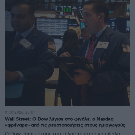
01.07.2026, 23:17
Wall Street: Ο Dow λύγισε στο φινάλε, ο Nasdaq
«φρέναρε» από τις ρευστοποιήσεις στους ημιαγωγούς
Ο Dow Jones έχασε στο τέλος το ιστορικό υψηλό,