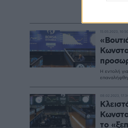
Ο δείκτης Bo
Τα κρατικά 
υποχώρησε ά
15.05.2023, 10:5
«Βουτι
Κωνστα
προσωρ
Η εντολή για
επαναλήφθηκ
08.02.2023, 17:3
Κλειστ
Κωνστα
το «ξε