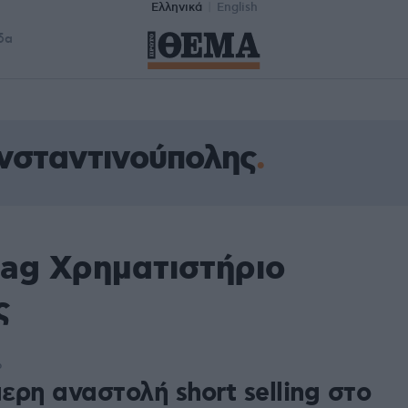
Ελληνικά
English
δα
νσταντινούπολης
tag Χρηματιστήριο
ς
6
ερη αναστολή short selling στο