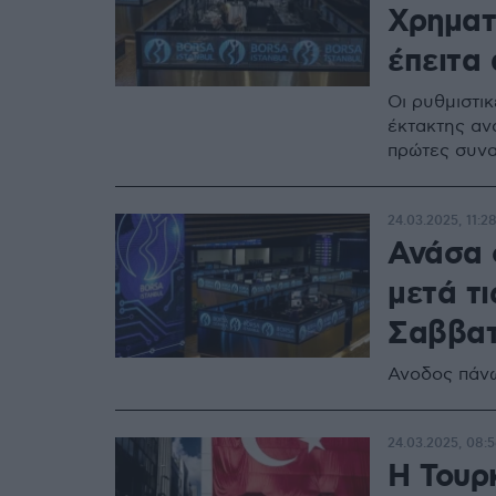
Χρηματ
έπειτα
Οι ρυθμιστι
έκτακτης ανά
πρώτες συν
24.03.2025, 11:2
Ανάσα 
μετά τι
Σαββατ
Ανοδος πάνω
24.03.2025, 08:5
Η Τουρκ