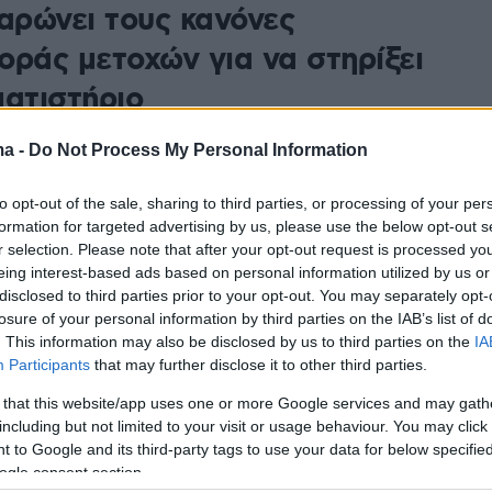
λαρώνει τους κανόνες
οράς μετοχών για να στηρίξει
ματιστήριο
ου Ιμάμογλου προκάλεσε ισχυρές αναταράξεις στις
ma -
Do Not Process My Personal Information
γώντας τη λίρα σε ιστορικό χαμηλό και τις αποδόσεις
ων σε άνοδο
to opt-out of the sale, sharing to third parties, or processing of your per
formation for targeted advertising by us, please use the below opt-out s
r selection. Please note that after your opt-out request is processed y
1
0
eing interest-based ads based on personal information utilized by us or
ις ηρεμίας στο τουρκικό
disclosed to third parties prior to your opt-out. You may separately opt-
losure of your personal information by third parties on the IAB’s list of
ιστήριο μετά την «καταιγίδα»
. This information may also be disclosed by us to third parties on the
IA
λληψης Ιμάμογλου
Participants
that may further disclose it to other third parties.
 that this website/app uses one or more Google services and may gath
ς χώρας ανακοίνωσαν μέτρα για τον περιορισμό της
including but not limited to your visit or usage behaviour. You may click 
τας που πυροδότησε η σύλληψη του κύριου πολιτικού
 to Google and its third-party tags to use your data for below specifi
ου Ερντογάν
ogle consent section.