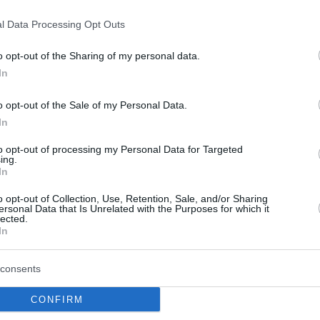
10
l Data Processing Opt Outs
αχή στις τουρκικές αγορές μετά
o opt-out of the Sharing of my personal data.
ληψη Ιμάμογλου, αγωνιώδεις
In
σεις για στήριξη της λίρας
o opt-out of the Sale of my Personal Data.
ώρησε έως και 11%, προκαλώντας την παρέμβαση
In
πώλειες 7% για τον Borsa 100, στο 29,58%
to opt-out of processing my Personal Data for Targeted
 η απόδοση του τουρκικού 10ετούς
ing.
In
o opt-out of Collection, Use, Retention, Sale, and/or Sharing
1
ersonal Data that Is Unrelated with the Purposes for which it
 απώλειες στο τουρκικό
lected.
In
στήριο και τη λίρα μετά τη
η Ιμάμογλου – Αναστολή
consents
γμάτευσης
CONFIRM