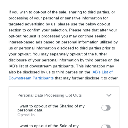
If you wish to opt-out of the sale, sharing to third parties, or
processing of your personal or sensitive information for
targeted advertising by us, please use the below opt-out
section to confirm your selection. Please note that after your
opt-out request is processed you may continue seeing
interest-based ads based on personal information utilized by
us or personal information disclosed to third parties prior to
your opt-out. You may separately opt-out of the further
disclosure of your personal information by third parties on the
IAB’s list of downstream participants. This information may
also be disclosed by us to third parties on the
IAB’s List of
Downstream Participants
that may further disclose it to other
third parties.
1
08.06.2023, 00:01
Η Μπαρτσελόνα ευχήθηκε στον Μέσι, αλλά άφησε και...
Please note that this website/app uses one or more Google
Personal Data Processing Opt Outs
αιχμές
services and may gather and store information including but
Η Μπαρτσελόνα εξέδωσε ανακοίνωση με την οποία
not limited to your visit or usage behaviour. You may click to
I want to opt-out of the Sharing of my
personal data.
εύχεται καλή τύχη στον Μέσι «σεβόμενη την επιλογή
grant or deny consent to Google and its third-party tags to
Opted In
use your data for below specified purposes in below Google
του να παίξει σε ένα πρωτάθλημα με λιγότερες
consent section.
απαιτήσεις»
I want to opt-out of the Sale of my