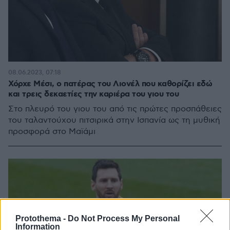
08.06.2023, 07:18
Χόρχε Μέσι, ο πατέρας του Λιονέλ που καθορίζει εδώ
και τρεις δεκαετίες την καριέρα του γιου του
Στο πλευρό του γιου του από τις πρώτες προσπάθειες
του ταλαντούχου πιτσιρικά στην Ισπανία ως τη μυθική
προσφορά στο Μαϊάμι
Protothema -
Do Not Process My Personal
Information