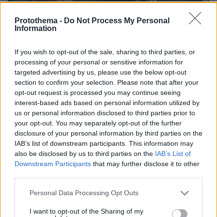
Protothema -
Do Not Process My Personal
Information
If you wish to opt-out of the sale, sharing to third parties, or
processing of your personal or sensitive information for
targeted advertising by us, please use the below opt-out
section to confirm your selection. Please note that after your
opt-out request is processed you may continue seeing
interest-based ads based on personal information utilized by
us or personal information disclosed to third parties prior to
your opt-out. You may separately opt-out of the further
disclosure of your personal information by third parties on the
IAB’s list of downstream participants. This information may
255
18.09.2025, 10:05
also be disclosed by us to third parties on the
IAB’s List of
Το ζεύγος Μακρόν θα παρουσιάσει επιστημονικά
Downstream Participants
that may further disclose it to other
στοιχεία στο δικαστήριο για να αποδείξει ότι η Μπριζίτ
third parties.
γεννήθηκε γυναίκα
Please note that this website/app uses one or more Google
Θα υπάρξει μαρτυρία εμπειρογνώμονα
Personal Data Processing Opt Outs
services and may gather and store information including but
«επιστημονικής φύσης» αποκάλυψε ο δικηγόρος του
not limited to your visit or usage behaviour. You may click to
I want to opt-out of the Sharing of my
ζεύγους σε podcast του BBC - Το ιστορικό της