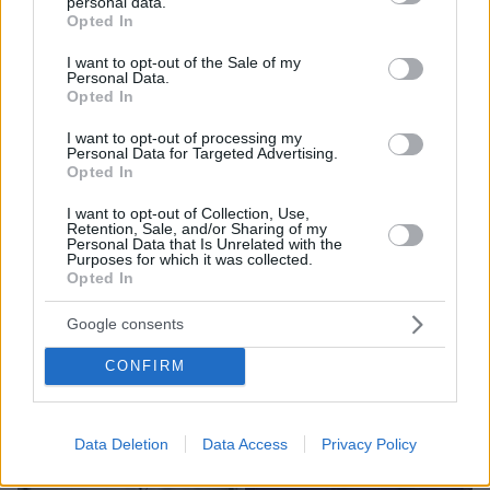
personal data.
grant or deny consent to Google and its third-party tags to
αγωγής που έχουν καταθέσει εις βάρος της Κάντας
Opted In
use your data for below specified purposes in below Google
Όουενς
consent section.
I want to opt-out of the Sale of my
Personal Data.
Opted In
I want to opt-out of processing my
Personal Data for Targeted Advertising.
Opted In
I want to opt-out of Collection, Use,
Retention, Sale, and/or Sharing of my
Personal Data that Is Unrelated with the
Purposes for which it was collected.
Opted In
Google consents
CONFIRM
Data Deletion
Data Access
Privacy Policy