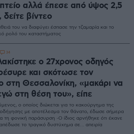
πτείο αλλά έπεσε από ύψος 2,5
 δείτε βίντεο
θειά του να διαφύγει έσπασε την τζαμαρία και το
κό ρολό του καταστήματος
34
ακίστηκε ο 27χρονος οδηγός
ρέσυρε και σκότωσε τον
ο στη Θεσσαλονίκη, «μακάρι να
γώ στη θέση του», είπε
μενος, ο οποίος διώκεται για το κακούργημα της
 οδήγησης με αποτέλεσμα τον θάνατο, έδωσε σήμερα
ια τη φονική παράσυρση -Ο ίδιος αρνήθηκε ότι έκανε
 απέδωσε το τραγικό δυστύχημα σε… απειρία