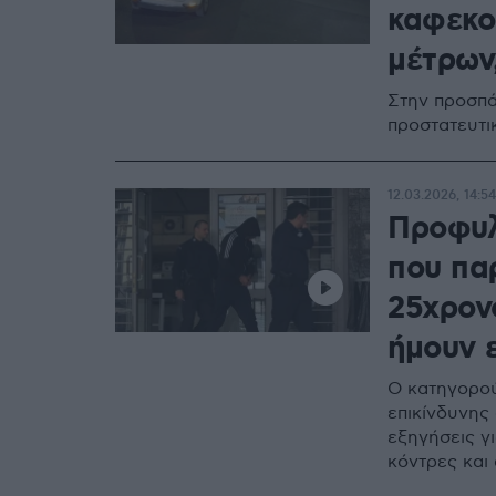
καφεκο
μέτρων,
Στην προσπά
προστατευτι
12.03.2026, 14:54
Προφυλ
που πα
25χρον
ήμουν ε
Ο κατηγορού
επικίνδυνης
εξηγήσεις γ
κόντρες και