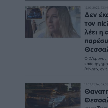
12.03.2026, 13:49
Δεν έκα
τον πίε
λέει η
παρέσυ
Θεσσαλ
Ο 27χρονος 
κακουργήματ
θάνατο, ενώ 
11.03.2026, 09:5
Θανατη
Θεσσαλ