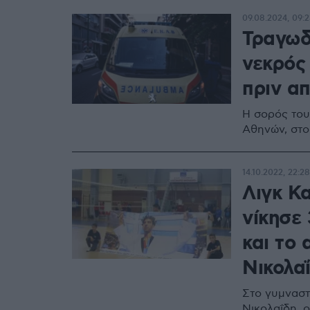
09.08.2024, 09:2
Τραγωδ
νεκρός
πριν α
Η σορός του
Αθηνών, στο
14.10.2022, 22:28
Λιγκ Κ
νίκησε
και το
Νικολα
Στο γυμναστ
Νικολαΐδη, 