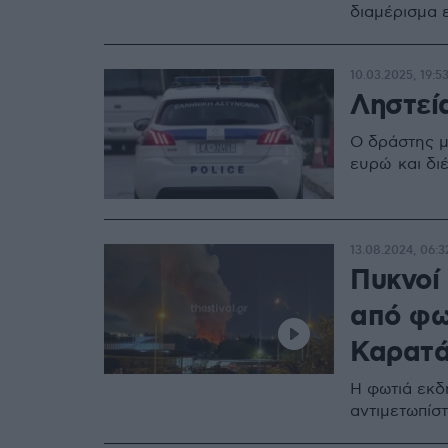
διαμέρισμα 
10.03.2025, 19:5
Ληστεία
Ο δράστης μ
ευρώ και δι
13.08.2024, 06:3
Πυκνοί
από φω
Καρατά
Η φωτιά εκδ
αντιμετωπίσ