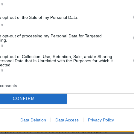
In
3
6
κληματική οργάνωση
o opt-out of the Sale of my Personal Data.
ούνται οι νεαροί που
In
πούσαν και ξεγύμνωναν άνδρες
to opt-out of processing my Personal Data for Targeted
ing.
λειναν ραντεβού με ανήλικες
In
o opt-out of Collection, Use, Retention, Sale, and/or Sharing
ό 16 ως 19 ετών δρούσαν ως «αυτόκλητοι τιμωροί» στο
ersonal Data that Is Unrelated with the Purposes for which it
ετεώρων και είχαν δημιουργήσει εγκληματική ομάδα
lected.
In
ντας προφίλ που παρέπεμπε σε γυναικείο όνομα
consents
6
αύματα δύο αδέλφια 12 και 14
CONFIRM
ετά από φωτιά στο σπίτι τους
ολίχνη
Data Deletion
Data Access
Privacy Policy
ήθησαν τα δύο παιδιά να βγουν από φλεγόμενο