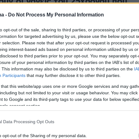
ούν οι γονείς του 25χρονου που
ηκε
ma -
Do Not Process My Personal Information
ήγαινε με πολλά χιλιόμετρα, έκανε οχτάρια και
to opt-out of the sale, sharing to third parties, or processing of your per
αιδιά., έκλεισε το σπίτι μας», λέει ο πατέρας του
formation for targeted advertising by us, please use the below opt-out s
r selection. Please note that after your opt-out request is processed y
eing interest-based ads based on personal information utilized by us or
disclosed to third parties prior to your opt-out. You may separately opt-
317
losure of your personal information by third parties on the IAB’s list of
σωπα της τραγωδίας του ΠΑΟΚ,
. This information may also be disclosed by us to third parties on the
IA
 για τα «αετόπουλα» που
Participants
that may further disclose it to other third parties.
ηκαν στο τροχαίο της
 that this website/app uses one or more Google services and may gath
including but not limited to your visit or usage behaviour. You may click 
ίας
 to Google and its third-party tags to use your data for below specifi
ogle consent section.
Χρήστος από την Πολίχνη, ο Βάχος από την
ι τα τρία ακόμη «αετόπουλα» από την Αλεξάνδρεια
l Data Processing Opt Outs
 έχασαν τη ζωή τους
o opt-out of the Sharing of my personal data.