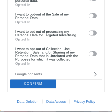
personal data.
grant or deny consent to Google and its third-party tags to
Opted In
use your data for below specified purposes in below Google
13.09.2023, 15:56
consent section.
I want to opt-out of the Sale of my
Το συγκινητικό μήνυμα του Βιν Ντίζελ για τον Πολ
Personal Data.
Γουόκερ 10 χρόνια μετά τον θάνατό του: «Ο κόσμος δεν
Opted In
είναι ο ίδιος αδελφέ μου»
I want to opt-out of processing my
Ο αδικοχαμένος ηθοποιός θα γιόρταζε τα 50ά του
Personal Data for Targeted Advertising.
γενέθλια
Opted In
I want to opt-out of Collection, Use,
Retention, Sale, and/or Sharing of my
Personal Data that Is Unrelated with the
Purposes for which it was collected.
Opted In
Google consents
CONFIRM
Data Deletion
Data Access
Privacy Policy