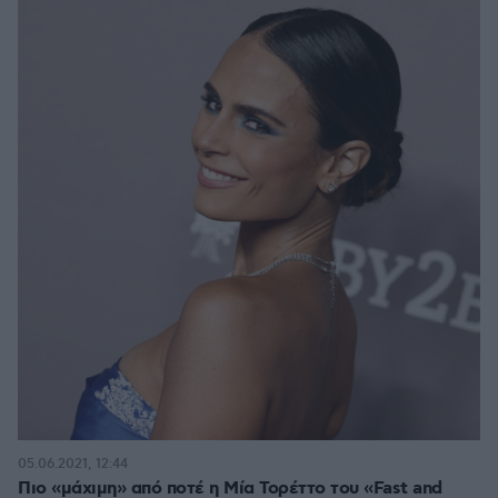
05.06.2021, 12:44
Πιο «μάχιμη» από ποτέ η Μία Τορέττο του «Fast and