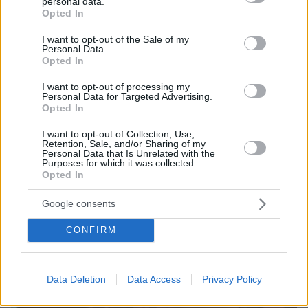
personal data.
grant or deny consent to Google and its third-party tags to
Opted In
4
11.01.2024, 16:34
use your data for below specified purposes in below Google
Μάνος Ιωάννου για τη δημόσια εμφάνιση του Πέτρου
consent section.
I want to opt-out of the Sale of my
Φιλιππίδη: Άνθρωπος είναι, δεν πρέπει να βγει κι αυτός
Personal Data.
Opted In
λίγο;
«Δεν προσπαθεί να επανενταχθεί, ενταγμένος είναι»
I want to opt-out of processing my
Personal Data for Targeted Advertising.
πρόσθεσε για τον ηθοποιό
Opted In
I want to opt-out of Collection, Use,
Retention, Sale, and/or Sharing of my
Personal Data that Is Unrelated with the
Purposes for which it was collected.
Opted In
Google consents
CONFIRM
Data Deletion
Data Access
Privacy Policy