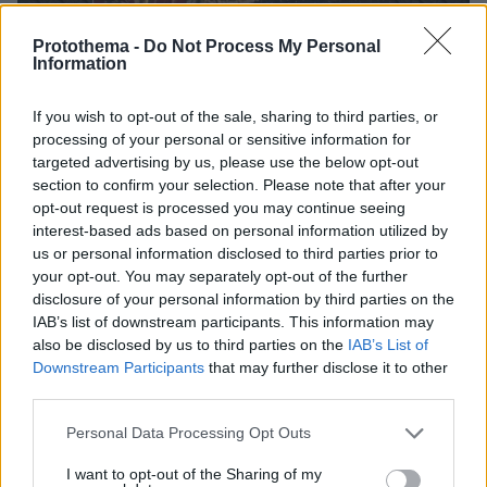
Protothema -
Do Not Process My Personal
Information
If you wish to opt-out of the sale, sharing to third parties, or
processing of your personal or sensitive information for
targeted advertising by us, please use the below opt-out
section to confirm your selection. Please note that after your
opt-out request is processed you may continue seeing
interest-based ads based on personal information utilized by
1
26.11.2025, 12:53
us or personal information disclosed to third parties prior to
Σπίτια υπερπαραγωγή με χιλιάδες χριστουγεννιάτικα
your opt-out. You may separately opt-out of the further
λαμπάκια στη Λιβαδειά έγιναν viral στο TikTok, δείτε
disclosure of your personal information by third parties on the
βίντεο
IAB’s list of downstream participants. This information may
also be disclosed by us to third parties on the
IAB’s List of
Ορισμένοι κάτοικοι έχουν ήδη ανεβάσει πολύ ψηλά
Downstream Participants
that may further disclose it to other
τον πήχη των χριστουγεννιάτικων στολισμών
third parties.
Please note that this website/app uses one or more Google
Personal Data Processing Opt Outs
services and may gather and store information including but
not limited to your visit or usage behaviour. You may click to
I want to opt-out of the Sharing of my