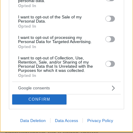
personal data.
grant or deny consent to Google and its third-party tags to
Opted In
use your data for below specified purposes in below Google
consent section.
I want to opt-out of the Sale of my
Personal Data.
Opted In
I want to opt-out of processing my
Personal Data for Targeted Advertising.
Opted In
I want to opt-out of Collection, Use,
Retention, Sale, and/or Sharing of my
Personal Data that Is Unrelated with the
Purposes for which it was collected.
Opted In
Google consents
CONFIRM
84
07.10.2025, 15:27
Επεισόδια με αγρότες στη Λιβαδειά - Το μείζον είναι η
Data Deletion
Data Access
Privacy Policy
διασφάλιση της ροής των ευρωπαϊκών
χρηματοδοτήσεων, είπε ο Τσιάρας (βίντεο)