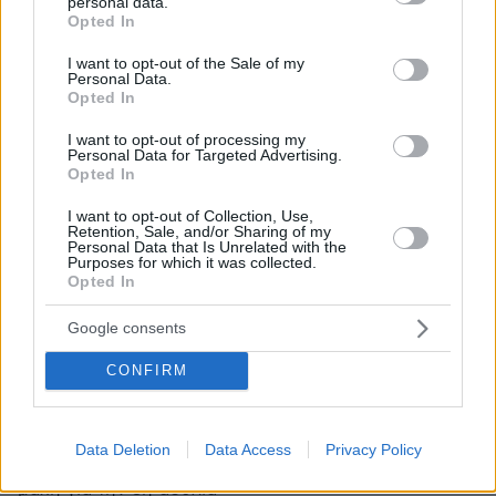
personal data.
grant or deny consent to Google and its third-party tags to
Opted In
use your data for below specified purposes in below Google
consent section.
I want to opt-out of the Sale of my
Personal Data.
Opted In
I want to opt-out of processing my
Personal Data for Targeted Advertising.
Opted In
I want to opt-out of Collection, Use,
Retention, Sale, and/or Sharing of my
Personal Data that Is Unrelated with the
Purposes for which it was collected.
Opted In
Google consents
22.02.2023, 01:20
Survivor All Star: Κόρο και Αφροδίτη... έκλεισαν την
CONFIRM
4αδα του τάκου - Δείτε βίντεο
Το... καμάκι του Τάκη, ο χαβαλές του Βασάλου, ο
«προεκλογικός αγώνας» για τον Μαρτίκα, το
Data Deletion
Data Access
Privacy Policy
ενεργειακό θεραπευτήριο στον Άγιο Δομίνικο και η
μάχη για την 3η ασυλία