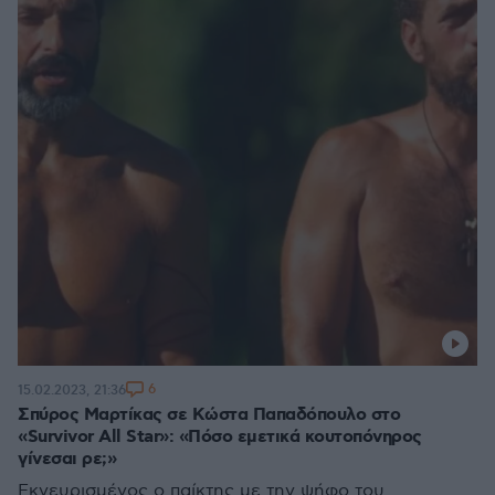
6
15.02.2023, 21:36
Σπύρος Μαρτίκας σε Κώστα Παπαδόπουλο στο
«Survivor All Star»: «Πόσο εμετικά κουτοπόνηρος
γίνεσαι ρε;»
Εκνευρισμένος ο παίκτης με την ψήφο του