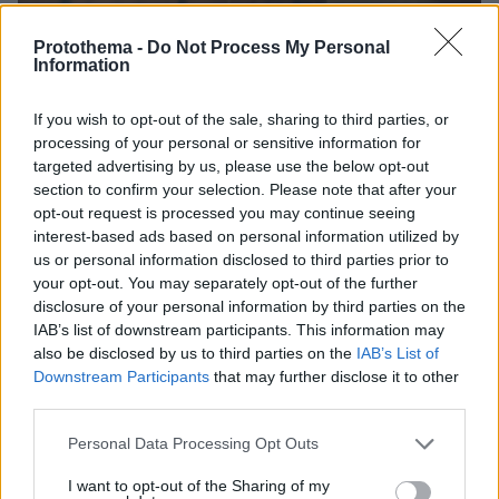
Protothema -
Do Not Process My Personal
Information
If you wish to opt-out of the sale, sharing to third parties, or
processing of your personal or sensitive information for
targeted advertising by us, please use the below opt-out
24.02.2023, 02:12
Η αποχώρηση Παπαδόπουλου από το Survivor και οι
section to confirm your selection. Please note that after your
αποκαλύψεις για Μάριο-Ελευθερία
opt-out request is processed you may continue seeing
interest-based ads based on personal information utilized by
Ο influencer του... έρωτα, ο άγνωστος «φίλος» του
us or personal information disclosed to third parties prior to
ζαχαροπλάστη, η συγγνώμη του Τάκη και η μάχη για
your opt-out. You may separately opt-out of the further
τον χαλβά
disclosure of your personal information by third parties on the
IAB’s list of downstream participants. This information may
also be disclosed by us to third parties on the
IAB’s List of
Downstream Participants
that may further disclose it to other
third parties.
Please note that this website/app uses one or more Google
Personal Data Processing Opt Outs
services and may gather and store information including but
not limited to your visit or usage behaviour. You may click to
I want to opt-out of the Sharing of my