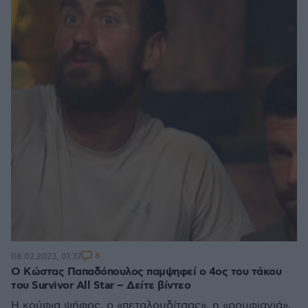
8
08.02.2023, 01:37
Ο Κώστας Παπαδόπουλος παμψηφεί ο 4ος του τάκου
του Survivor All Star – Δείτε βίντεο
Η κούφια ψήφος, ο «πεταλουδίτσας», η «ρουφιανιά»,