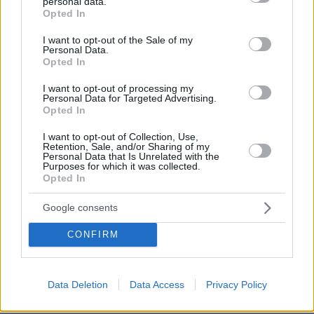
personal data.
grant or deny consent to Google and its third-party tags to
Opted In
use your data for below specified purposes in below Google
consent section.
I want to opt-out of the Sale of my
Personal Data.
Opted In
I want to opt-out of processing my
Personal Data for Targeted Advertising.
Opted In
I want to opt-out of Collection, Use,
Retention, Sale, and/or Sharing of my
Personal Data that Is Unrelated with the
Purposes for which it was collected.
Opted In
5
16.06.2025, 11:55
Μακάρι να σε ρωτούσα περισσότερα όσο μπορούσες
Google consents
ακόμη να μου μιλήσεις, έγραψε η κόρη του Μπρους
Γουίλις για τη Γιορτή του Πατέρα
CONFIRM
Ο ηθοποιός διαγνώστηκε αρχικά με αφασία, ενώ
έναν χρόνο αργότερα η οικογένειά του ανακοίνωσε
ότι πάσχει από μετωποκροταφική άνοια
Data Deletion
Data Access
Privacy Policy