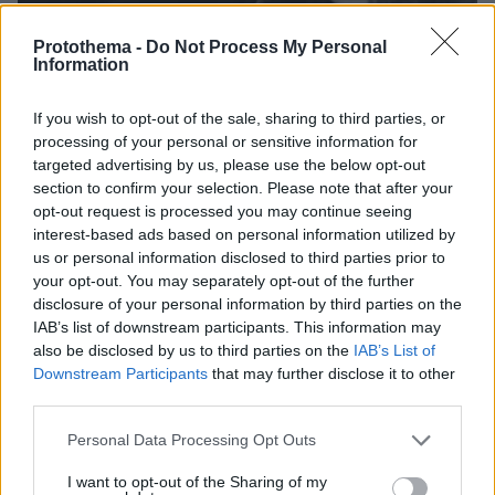
Protothema -
Do Not Process My Personal
Information
If you wish to opt-out of the sale, sharing to third parties, or
processing of your personal or sensitive information for
9
16.06.2025, 14:34
targeted advertising by us, please use the below opt-out
«Λείπεις» γράφει ο Χρίστος Κούγιας για τον πατέρα
section to confirm your selection. Please note that after your
του, Αλέξη
opt-out request is processed you may continue seeing
O γιος του εκλιπόντος ποινικολόγου έκανε μία
interest-based ads based on personal information utilized by
ανάρτηση ανήμερα της Γιορτής του Πατέρα
us or personal information disclosed to third parties prior to
your opt-out. You may separately opt-out of the further
disclosure of your personal information by third parties on the
IAB’s list of downstream participants. This information may
also be disclosed by us to third parties on the
IAB’s List of
Downstream Participants
that may further disclose it to other
third parties.
Please note that this website/app uses one or more Google
Personal Data Processing Opt Outs
services and may gather and store information including but
not limited to your visit or usage behaviour. You may click to
I want to opt-out of the Sharing of my