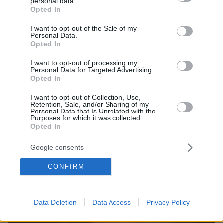
personal data.
grant or deny consent to Google and its third-party tags to
Opted In
use your data for below specified purposes in below Google
consent section.
I want to opt-out of the Sale of my
Personal Data.
Opted In
I want to opt-out of processing my
Personal Data for Targeted Advertising.
Opted In
28.11.2024, 16:18
I want to opt-out of Collection, Use,
Ο Γεράσιμος Γεννατάς: Δίνει ρεσιτάλ ερμηνείας στο
Retention, Sale, and/or Sharing of my
αντισυμβατικό έργο «Κόκκαλο», στο θέατρο «Σημείο»
Personal Data that Is Unrelated with the
Purposes for which it was collected.
Το έργο αναφέρεται στη ζωή του αντισυμβατικού
Opted In
συγγραφέα Αντονέν Αρτώ
Google consents
CONFIRM
Data Deletion
Data Access
Privacy Policy