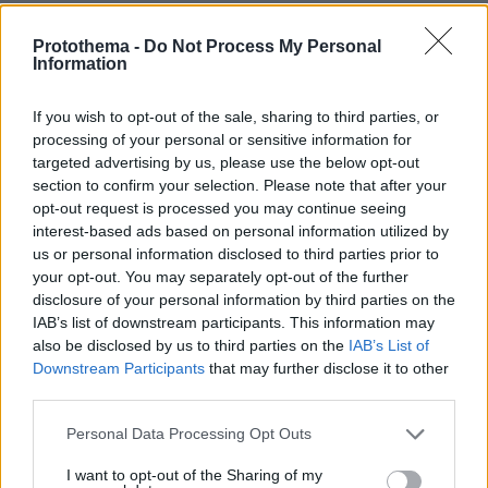
3
07.12.2024, 16:30
Έχω χάσει δουλειές λόγω των απόψεών μου, όλα έχουν
Protothema -
Do Not Process My Personal
Information
μια τιμή, δήλωσε ο Γεράσιμος Γεννατάς
Αν δεν δουλέψω στην τηλεόραση, είναι πάρα πολύ
If you wish to opt-out of the sale, sharing to third parties, or
δύσκολα τα πράγματα, είπε για τις οικονομικές
processing of your personal or sensitive information for
δυσκολίες που βιώνει
targeted advertising by us, please use the below opt-out
section to confirm your selection. Please note that after your
opt-out request is processed you may continue seeing
interest-based ads based on personal information utilized by
us or personal information disclosed to third parties prior to
your opt-out. You may separately opt-out of the further
disclosure of your personal information by third parties on the
IAB’s list of downstream participants. This information may
also be disclosed by us to third parties on the
IAB’s List of
Downstream Participants
that may further disclose it to other
third parties.
Please note that this website/app uses one or more Google
Personal Data Processing Opt Outs
services and may gather and store information including but
not limited to your visit or usage behaviour. You may click to
I want to opt-out of the Sharing of my