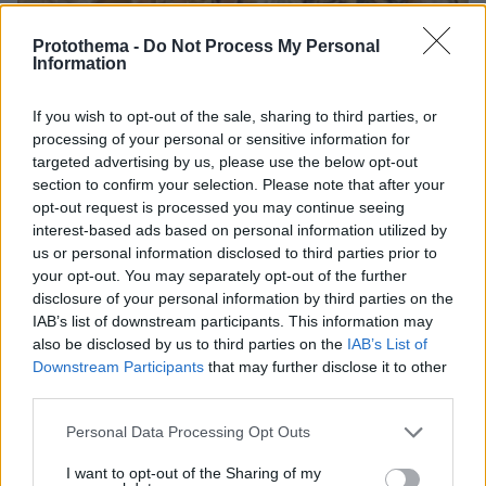
Protothema -
Do Not Process My Personal
Information
If you wish to opt-out of the sale, sharing to third parties, or
processing of your personal or sensitive information for
targeted advertising by us, please use the below opt-out
section to confirm your selection. Please note that after your
opt-out request is processed you may continue seeing
interest-based ads based on personal information utilized by
us or personal information disclosed to third parties prior to
your opt-out. You may separately opt-out of the further
disclosure of your personal information by third parties on the
IAB’s list of downstream participants. This information may
4
21.11.2025, 09:16
also be disclosed by us to third parties on the
IAB’s List of
Ο καθηγητής που πιάστηκε με πλήθος αρχαιοτήτων και η
Downstream Participants
that may further disclose it to other
συνεργασία του με Βούλγαρο μεγιστάνα σε κύκλωμα
third parties.
αρχαιοκαπηλίας
Please note that this website/app uses one or more Google
O 60χρονος καθηγητής με πλούσιο βιογραφικό στην
Personal Data Processing Opt Outs
services and may gather and store information including but
Ελλάδα και στο εξωτερικό ισχυρίστηκε ότι στο
not limited to your visit or usage behaviour. You may click to
I want to opt-out of the Sharing of my
παρελθόν είχε συνεργαστεί με έναν πολύ ισχυρό