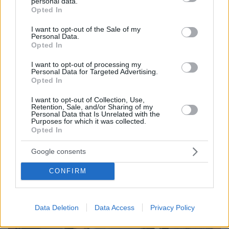
personal data.
grant or deny consent to Google and its third-party tags to
άνδρα με το προσωνύμιο «το Κρανίο»
Opted In
use your data for below specified purposes in below Google
consent section.
I want to opt-out of the Sale of my
Personal Data.
Opted In
I want to opt-out of processing my
Personal Data for Targeted Advertising.
Opted In
I want to opt-out of Collection, Use,
Retention, Sale, and/or Sharing of my
Personal Data that Is Unrelated with the
Purposes for which it was collected.
Opted In
Google consents
CONFIRM
Data Deletion
Data Access
Privacy Policy