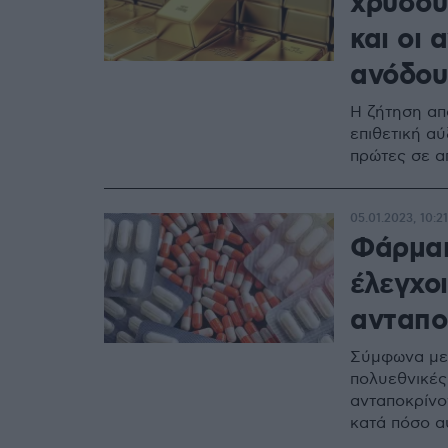
χρυσού
και οι 
ανόδου
Η ζήτηση από
επιθετική αύ
πρώτες σε α
05.01.2023, 10:21
Φάρμακ
έλεγχο
ανταπο
Σύμφωνα με 
πολυεθνικές
ανταποκρίνο
κατά πόσο α