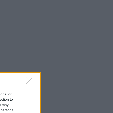
sonal or
ection to
ou may
 personal