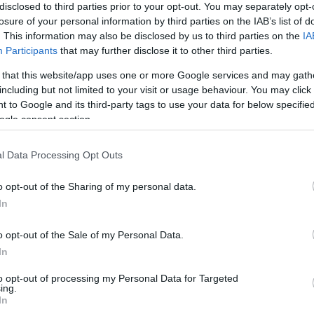
θέματα χρυσού στις ΗΠΑ
disclosed to third parties prior to your opt-out. You may separately opt-
losure of your personal information by third parties on the IAB’s list of
ν το «φράγμα» του 1 τρισ.
. This information may also be disclosed by us to third parties on the
IA
ων
Participants
that may further disclose it to other third parties.
 that this website/app uses one or more Google services and may gath
ιστική αποτίμηση παραμένει «παγωμένη» στα 11 δισ.
including but not limited to your visit or usage behaviour. You may click 
πραγματική αξία του χρυσού που κατέχει το
 to Google and its third-party tags to use your data for below specifi
 Δημόσιο είναι πλέον 90 φορές μεγαλύτερη
ogle consent section.
4
l Data Processing Opt Outs
ος ΕΥΔΑΠ: Ενεργοποιούμε
o opt-out of the Sharing of my personal data.
εις δίπλα στο δίκτυο του
In
, τα αποθέματα έχουν
o opt-out of the Sale of my Personal Data.
ήσει κατά 63%
In
 Στεργίου υπογραμμίζει ότι η λύση που προκρίνεται
to opt-out of processing my Personal Data for Targeted
ing.
ική εκτροπή προς το φράγμα του Ευήνου δύο
In
ν του Αχελώου