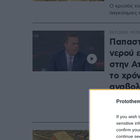
Ο χρυσός εν
παγκόσμιες 
28.11.2025, 09:35
Παπαστ
νερού ε
στην Α
το χρό
αναβολ
Δεν μπορούμ
Protothe
που μετά δε
Περιβάλλον
If you wish 
sensitive in
confirm you
29.09.2025, 15:4
continue se