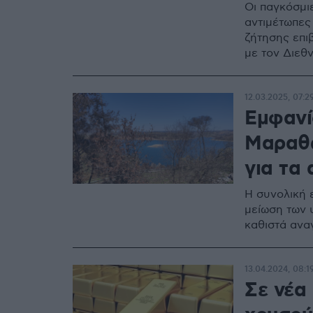
Οι παγκόσμι
αντιμέτωπες
ζήτησης επι
με τον Διεθ
12.03.2025, 07:2
Εμφανί
Μαραθώ
για τα
Η συνολική 
μείωση των 
καθιστά ανα
13.04.2024, 08:1
Σε νέα 