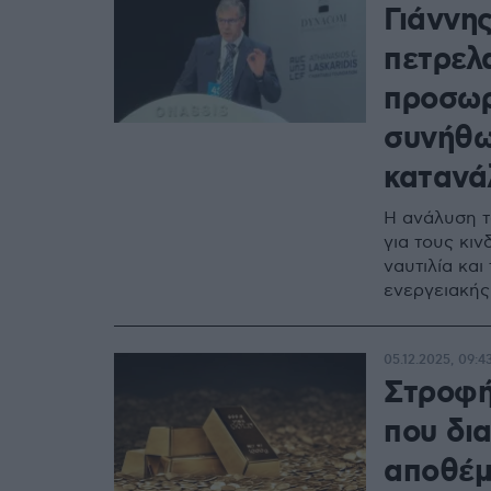
Γιάννη
πετρελα
προσωρ
συνήθω
κατανά
Η ανάλυση το
για τους κιν
ναυτιλία κα
ενεργειακής
05.12.2025, 09:4
Στροφή
που δι
αποθέ