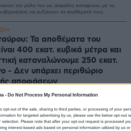
ισχύει τον ρόλο του ως ασφαλές καταφύγιο, με τις
κυβερνήσεις να αυξάνουν τα αποθέματά τους
19
αύρου: Τα αποθέματα του
ίναι 400 εκατ. κυβικά μέτρα και
ττική καταναλώνουμε 250 εκατ.
νο - Δεν υπάρχει περιθώριο
ής αποφάσεων
ε να αφήσουμε την κατάσταση να φτάσει στο σημείο
ma -
Do Not Process My Personal Information
ν θα έχουμε άλλες επιλογές, τόνισε ο υπουργός
τος
to opt-out of the sale, sharing to third parties, or processing of your per
formation for targeted advertising by us, please use the below opt-out s
r selection. Please note that after your opt-out request is processed y
8
eing interest-based ads based on personal information utilized by us or