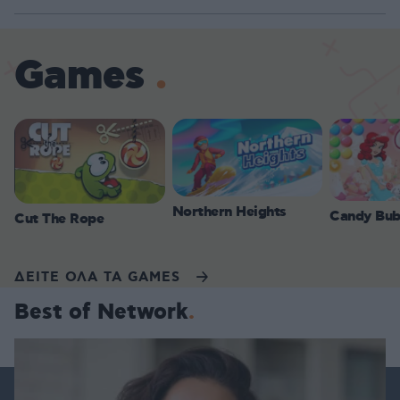
Games
Northern Heights
Candy Bub
Cut The Rope
ΔΕΙΤΕ ΟΛΑ ΤΑ GAMES
Best of Network