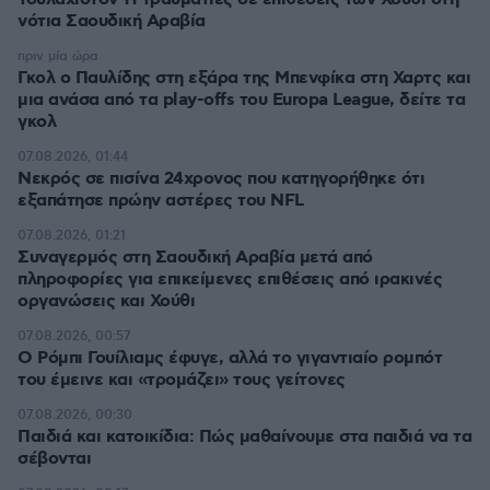
νότια Σαουδική Αραβία
πριν μία ώρα
Γκολ ο Παυλίδης στη εξάρα της Μπενφίκα στη Χαρτς και
μια ανάσα από τα play-offs του Europa League, δείτε τα
γκολ
07.08.2026, 01:44
Νεκρός σε πισίνα 24χρονος που κατηγορήθηκε ότι
εξαπάτησε πρώην αστέρες του NFL
07.08.2026, 01:21
Συναγερμός στη Σαουδική Αραβία μετά από
πληροφορίες για επικείμενες επιθέσεις από ιρακινές
οργανώσεις και Χούθι
07.08.2026, 00:57
Ο Ρόμπι Γουίλιαμς έφυγε, αλλά το γιγαντιαίο ρομπότ
του έμεινε και «τρομάζει» τους γείτονες
07.08.2026, 00:30
Παιδιά και κατοικίδια: Πώς μαθαίνουμε στα παιδιά να τα
σέβονται