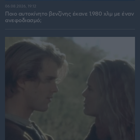
06.08.2026, 19:12
Ποιο αυτοκίνητο βενζίνης έκανε 1.980 χλμ με έναν
ανεφοδιασμό;