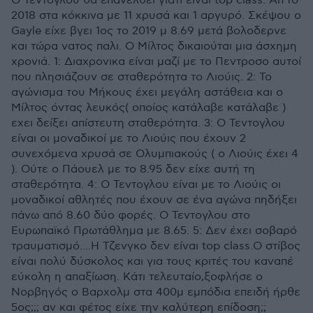
Ο Τεντογλου θα επανέλθει γιατί είναι top class. Απ'το
2018 στα κόκκινα με 11 χρυσά και 1 αργυρό. Σκέψου ο
Gayle είχε βγει 1ος το 2019 μ 8.69 μετά βολοδερνε
και τώρα νατος παλι. Ο Μίλτος δικαιούται μια άσχημη
χρονιά. 1: Διαχρονικα είναι μαζί με το Πεντροσο αυτοί
που πλησιάζουν σε σταθερότητα το Λιούις. 2: Το
αγώνισμα του Μήκους έχει μεγάλη αστάθεια και ο
Μίλτος όντας λευκός( οποίος κατάλαβε κατάλαβε )
εχει δείξει απίστευτη σταθερότητα. 3: Ο Τεντογλου
είναι οι μοναδικοί με το Λιούις που έχουν 2
συνεχόμενα χρυσά σε Ολυμπιακούς ( ο Λιούις έχει 4
). Ούτε ο Πάουελ με το 8.95 δεν είχε αυτή τη
σταθερότητα. 4: Ο Τεντογλου είναι με το Λιούις οι
μοναδικοί αθλητές που έχουν σε ένα αγώνα πηδήξει
πάνω από 8.60 δύο φορές. Ο Τεντογλου στο
Ευρωπαϊκό Πρωτάθλημα με 8.65. 5: Δεν έχει σοβαρό
τραυματισμό....Η Τζενγκο δεν είναι top class.Ο στίβος
είναι πολύ δύσκολος και για τους κριτές του καναπέ
εύκολη η απαξίωση. Κάτι τελευταίο,ξοφλήσε ο
Νορβηγός ο Βαρχολμ στα 400μ εμπόδια επειδή ήρθε
5ος;;; αν και φέτος είχε την καλύτερη επίδοση;;