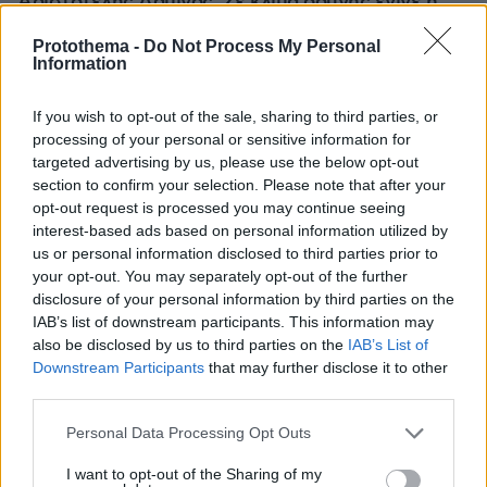
Αριστοτέλης Δαμίγος: Σε κλίμα οδύνης έγινε η
αποτέφρωση του συντονιστή που σκοτώθηκε
μετά τη σύγκρουση ελικοπτέρων στην Ψάθα,
Protothema -
Do Not Process My Personal
Information
φωτογραφίες
If you wish to opt-out of the sale, sharing to third parties, or
processing of your personal or sensitive information for
targeted advertising by us, please use the below opt-out
section to confirm your selection. Please note that after your
opt-out request is processed you may continue seeing
interest-based ads based on personal information utilized by
us or personal information disclosed to third parties prior to
your opt-out. You may separately opt-out of the further
disclosure of your personal information by third parties on the
IAB’s list of downstream participants. This information may
also be disclosed by us to third parties on the
IAB’s List of
Downstream Participants
that may further disclose it to other
third parties.
Please note that this website/app uses one or more Google
Personal Data Processing Opt Outs
services and may gather and store information including but
not limited to your visit or usage behaviour. You may click to
I want to opt-out of the Sharing of my