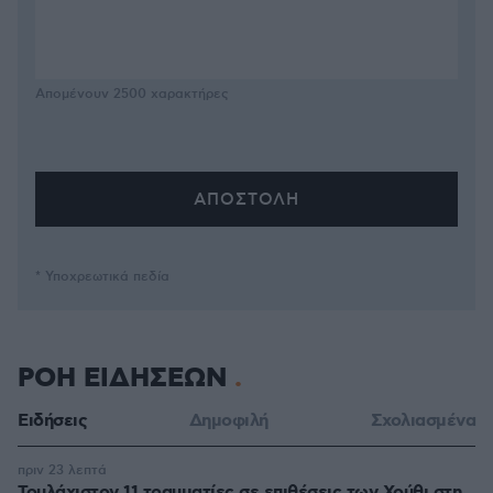
Απομένουν
2500
χαρακτήρες
* Υποχρεωτικά πεδία
ΡΟΗ ΕΙΔΗΣΕΩΝ
Ειδήσεις
Δημοφιλή
Σχολιασμένα
πριν 23 λεπτά
Τουλάχιστον 11 τραυματίες σε επιθέσεις των Χούθι στη