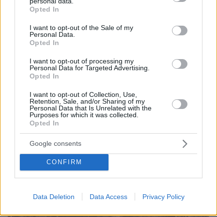
personal data.
grant or deny consent to Google and its third-party tags to
Opted In
use your data for below specified purposes in below Google
consent section.
I want to opt-out of the Sale of my
Personal Data.
Opted In
06.08.2026, 23:17
Στη ΓΑΔΑ κρατείται η 46χρονη που κατηγορείται
I want to opt-out of processing my
Personal Data for Targeted Advertising.
για την επίθεση στη Marfin, δείτε βίντεο και
Opted In
φωτογραφίες
I want to opt-out of Collection, Use,
Retention, Sale, and/or Sharing of my
Personal Data that Is Unrelated with the
Purposes for which it was collected.
Opted In
Google consents
CONFIRM
Data Deletion
Data Access
Privacy Policy