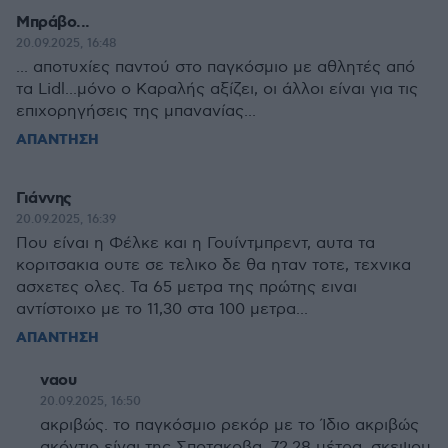
Μπράβο...
20.09.2025, 16:48
... αποτυχίες παντού στο παγκόσμιο με αθλητές από
τα Lidl...μόνο ο Καραλής αξίζει, οι άλλοι είναι για τις
επιχορηγήσεις της μπανανίας...
ΑΠΑΝΤΗΣΗ
Γιάννης
20.09.2025, 16:39
Που είναι η Φέλκε και η Γουίντμπρεντ, αυτα τα
κοριτσακια ουτε σε τελικο δε θα ηταν τοτε, τεχνικα
ασχετες ολες. Τα 65 μετρα της πρώτης ειναι
αντίστοιχο με το 11,30 στα 100 μετρα...
ΑΠΑΝΤΗΣΗ
ναου
20.09.2025, 16:50
ακριβώς. το παγκόσμιο ρεκόρ με το Ίδιο ακριβώς
ακόντιο είναι της Σποτακοβα. 72.28 μέτρα. σκεψου