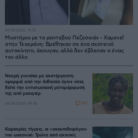
06.08.2026, 13:37
Μυστήριο με το ραντεβού Πεζεσκιάν - Χαμενεΐ
στην Τεχεράνη: Βρέθηκαν σε ένα σκοτεινό
αυτοκίνητο, άκουγαν, αλλά δεν έβλεπαν ο ένας
τον άλλο
Νεαρή γυναίκα με ακατέργαστη
ομορφιά από την Αιθιοπία έγινε viral,
δείτε την εντυπωσιακή μεταμόρφωσή
της από μακιγιέρ
192
06.08.2026, 09:18
Καρχαρίες τίγρεις, οι «σκουπιδοφάγοι»
του ωκεανού: Τρώνε από αχινούς