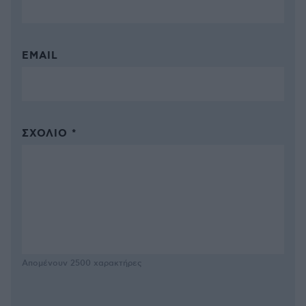
EMAIL
ΣΧΌΛΙΟ *
Απομένουν
2500
χαρακτήρες