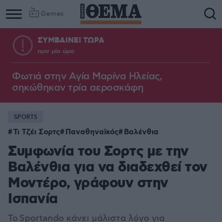
Games
ΣΥΜΒΑΙΝΕΙ ΤΩΡΑ
πριν μία ώρα
Φωτιά στην Aγία Μαρίνα Ηλείας,
σηκώθηκαν τρία αεροσκάφη
SPORTS
Τι Τζέι Σορτς
Παναθηναϊκός
Βαλένθια
Συμφωνία του Σορτς με την
Βαλένθια για να διαδεχθεί τον
Μοντέρο, γράφουν στην
Ισπανία
Το Sportando κάνει μάλιστα λόγο για