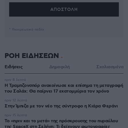
* Υποχρεωτικά πεδία
ΡΟΗ ΕΙΔΗΣΕΩΝ
Ειδήσεις
Δημοφιλή
Σχολιασμένα
πριν 8 λεπτά
Η Τραμπζονσπόρ ανακοίνωσε και επίσημα τη μεταγραφή
του Σαλάχ: Θα παίρνει 17 εκατομμύρια τον χρόνο
πριν 12 λεπτά
Στην Ίμπιζα με τον νέο της σύντροφο η Κιάρα Φεράνι
πριν 15 λεπτά
Το «πριν και το μετά» της πρόσκρουσης του πυραύλου
της SpaceX στη Σελήνη: Τι δείχνουν φωτογραφίες