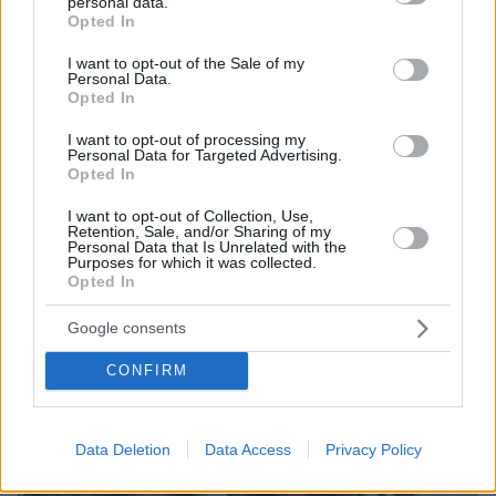
personal data.
Παναθηναϊκού», βίντεο
grant or deny consent to Google and its third-party tags to
Opted In
use your data for below specified purposes in below Google
πριν 27 λεπτά
consent section.
I want to opt-out of the Sale of my
Αυτά είναι τα σημάδια που δείχνουν ότι ο σκύλος σας
Personal Data.
είναι παραμελημένος
Opted In
πριν 27 λεπτά
I want to opt-out of processing my
Rihanna: Χορεύει αισθησιακά στον A$AP Rocky κατά τη
Personal Data for Targeted Advertising.
διάρκεια κρουαζιέρας στα Μπαρμπέιντος
Opted In
I want to opt-out of Collection, Use,
ΔΕΙΤΕ ΟΛΕΣ ΤΙΣ ΕΙΔΗΣΕΙΣ
Retention, Sale, and/or Sharing of my
Personal Data that Is Unrelated with the
Purposes for which it was collected.
Opted In
ΤΑ ΠΙΟ ΔΗΜΟΦΙΛΗ
Google consents
CONFIRM
Data Deletion
Data Access
Privacy Policy