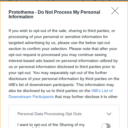
κορεατικής συσκευής
Protothema -
Do Not Process My Personal
πριν 15 λεπτά
Information
Μάχη με τις φλόγες εν μέσω καύσωνα στα Βαλκάνια:
Πυρκαγιές σε Σερβία και Αλβανία με θερμοκρασίες έως
40 βαθμούς
If you wish to opt-out of the sale, sharing to third parties, or
processing of your personal or sensitive information for
πριν 17 λεπτά
targeted advertising by us, please use the below opt-out
Πέθανε το άσπρο κουτάβι που συμβίωνε με αγέλη
section to confirm your selection. Please note that after your
λύκων στην Κεντρική Μακεδονία: Καλό ταξίδι μικρέ,
opt-out request is processed you may continue seeing
δείτε βίντεο
interest-based ads based on personal information utilized by
πριν 24 λεπτά
us or personal information disclosed to third parties prior to
Συνελήφθη αστυνομικός για επικίνδυνη οδήγηση και
your opt-out. You may separately opt-out of the further
απείθεια
disclosure of your personal information by third parties on the
IAB’s list of downstream participants. This information may
πριν 25 λεπτά
also be disclosed by us to third parties on the
IAB’s List of
Δημήτρης Ξανθάκης: Η γνήσια λαϊκή φωνή, οι
Downstream Participants
that may further disclose it to other
συνεργασίες, τα κορυφαία του τραγούδια, γιατί δεν
third parties.
έκανε καριέρα σε μεγάλες πίστες
Please note that this website/app uses one or more Google
πριν 26 λεπτά
Personal Data Processing Opt Outs
Οι πρώτες δηλώσεις του Λιβάι Γκαρσία: «Με έπεισαν ο
services and may gather and store information including but
προπονητής και ο τεχνικός διευθυντής του
not limited to your visit or usage behaviour. You may click to
I want to opt-out of the Sharing of my