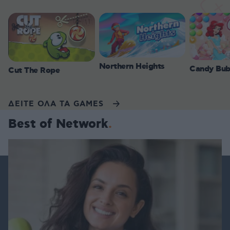
Northern Heights
Candy Bub
Cut The Rope
ΔΕΙΤΕ ΟΛΑ ΤΑ GAMES
Best of Network