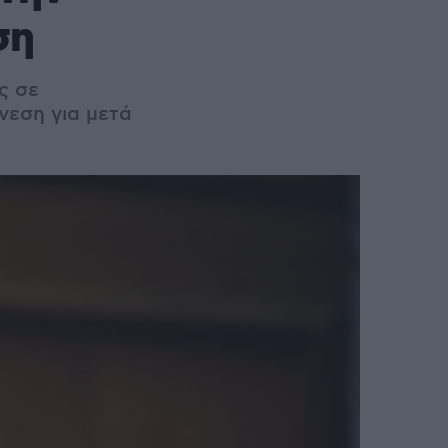
ση
ς σε
νεση για μετά