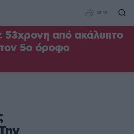
28
°C
ε 53χρονη από ακάλυπτο
 τον 5ο όροφο
ς
Την