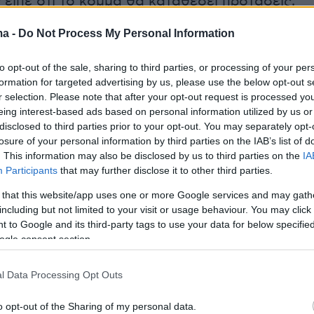
είπε ότι το κόμμα θα καταθέσει προτάσεις,
οτείνουσα Βουλή δεν θα δώσει ψήφο για καμί
ma -
Do Not Process My Personal Information
ξεις» είπε, προσθέτοντας: «Μπορείτε να
 διατάξεις και δεν τις ψηφίζετε. Η ΝΔ μπορεί
to opt-out of the sale, sharing to third parties, or processing of your per
ς διατάξεις σας κι εσείς να μην τις ψηφίσετε».
formation for targeted advertising by us, please use the below opt-out s
r selection. Please note that after your opt-out request is processed y
eing interest-based ads based on personal information utilized by us or
disclosed to third parties prior to your opt-out. You may separately opt-
τον υπουργό, με αυτόν τον τρόπο το ΠΑΣΟΚ
losure of your personal information by third parties on the IAB’s list of
. This information may also be disclosed by us to third parties on the
IA
υπηρετήσει τη διαδικασία» και «επιχειρεί
να τη
Participants
that may further disclose it to other third parties.
ν ουσία της
». Επικαλέστηκε και ιστορικό
 that this website/app uses one or more Google services and may gath
του 2001, όταν, με εισηγητή τον Ευάγγελο
including but not limited to your visit or usage behaviour. You may click 
 ΠΑΣΟΚ ψήφισε 83 από τις 89 διατάξεις με πά
 to Google and its third-party tags to use your data for below specifi
υς. «Και σήμερα μας λέτε ότι δεν θα ψηφίσετ
ogle consent section.
, ούτε τις δικές σας ούτε της ΝΔ»,
l Data Processing Opt Outs
o opt-out of the Sharing of my personal data.