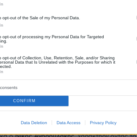
ς εμφανίστηκε απέναντι στον ΣΥΡΙΖΑ. «Εκεί
In
ολιτικό και
κοινοβουλευτικό δράμα
» τόνισε,
 την απόφαση της Κεντρικής Επιτροπής να
o opt-out of the Sale of my Personal Data.
In
με το κόμμα του Αλέξη Τσίπρα.
τας «αμήχανη και εκτός πραγματικότητας» τη
to opt-out of processing my Personal Data for Targeted
ing.
ωκράτη Φάμελλου, είπε ότι αποτέλεσε
In
ρος τον ερχόμενο εις τη δευτέρα παρουσία κ.
o opt-out of Collection, Use, Retention, Sale, and/or Sharing
υς δεχθεί στη βασιλεία του». «Ο ΣΥΡΙΖΑ δεν θ
ersonal Data that Is Unrelated with the Purposes for which it
lected.
τάσεις και δεν θα τις ψηφίσει. Λογικό. Δεν
In
 μετακόμισε στον κ. Τσίπρα», είπε.
consents
νδρουλάκης - Φάμελλος
CONFIRM
θεί οι τοποθετήσεις των προέδρων των
Δεν θα συμβάλουμε στη διαμόρφωση
Data Deletion
Data Access
Privacy Policy
των 180 ψήφων σε κανένα άρθρο» είπε
κά ο
Νίκος Ανδρουλάκης
, χαρακτηρίζοντας το