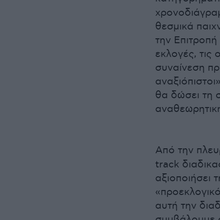
χρονοδιάγραμ
θεσμικά παιχ
την Επιτροπή
εκλογές, τις
συναίνεση προ
αναξιόπιστοι
θα δώσει τη 
αναθεωρητικ
Από την πλευ
track διαδικα
αξιοποιήσει 
«προεκλογικό
αυτή την διαδ
συμβάλουμε 