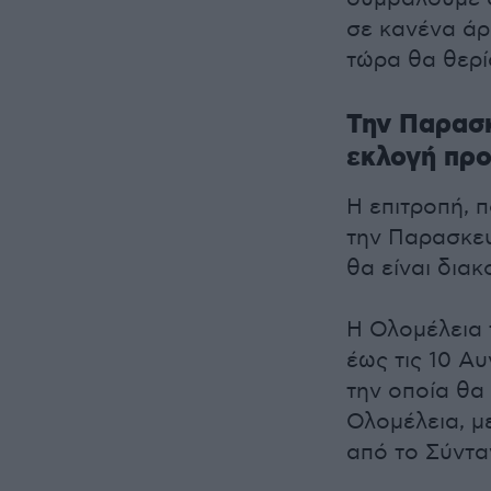
σε κανένα άρ
τώρα θα θερίσ
Την Παρασκ
εκλογή πρ
Η επιτροπή, π
την Παρασκευ
θα είναι διακ
Η Ολομέλεια 
έως τις 10 Α
την οποία θ
Ολομέλεια, μ
από το Σύντα