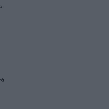
αι
τά