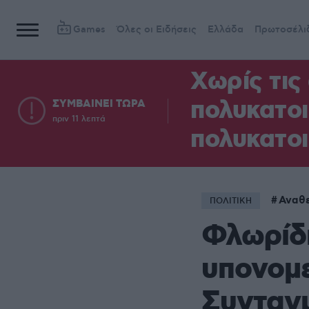
Games
Όλες οι Ειδήσεις
Ελλάδα
Πρωτοσέλι
Χωρίς τις
πολυκατοι
ΣΥΜΒΑΙΝΕΙ ΤΩΡΑ
πριν 11 λεπτά
πολυκατοι
Αναθ
ΠΟΛΙΤΙΚΗ
Φλωρίδ
υπονομε
Συνταγ