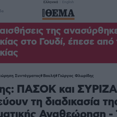
Ελληνικά
English
δα
 αισθήσεις της ανασύρθηκ
κίας στο Γουδί, έπεσε από
κίας
εώρηση Συντάγματος
Βουλή
Γιώργος Φλωρίδης
ης: ΠΑΣΟΚ και ΣΥΡΙΖΑ
ύουν τη διαδικασία τη
ματικής Αναθεώρηση - 