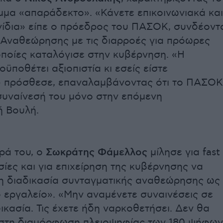
μα «απαράδεκτο». «Κάνετε επικοινωνιακά και
νίδια» είπε ο πρόεδρος του ΠΑΣΟΚ, συνδέοντ
 Αναθεώρησης με τις διαρροές για πρόωρες
 οποίες καταλόγισε στην κυβέρνηση. «Η
ϋποθέτει αξιοπιστία κι εσείς είστε
» πρόσθεσε, επαναλαμβάνοντας ότι το ΠΑΣΟΚ
συναίνεσή του μόνο στην επόμενη
ή Βουλή.
ρά του, ο
Σωκράτης Φάμελλος
μίλησε για fast
σίες και για επιχείρηση της κυβέρνησης να
τη διαδικασία συνταγματικής αναθεώρησης ως
 εργαλείο». «Μην αναμένετε συναινέσεις σε
ικασία. Τις έχετε ήδη ναρκοθετήσει. Δεν θα
στη διαμόρφωση πλειοψηφίας των 180 ψήφων