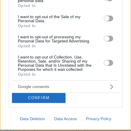
personal data.
Μήνυμα Πλεύρη στα αγγλικά: Δεν είστε
grant or deny consent to Google and its third-party tags to
Opted In
use your data for below specified purposes in below Google
ευπρόσδεκτοι στην Ελλάδα
consent section.
I want to opt-out of the Sale of my
Personal Data.
Το δικό του μήνυμα προς τους διακινητές, αλλά
Opted In
και τους επίδοξους μετανάστες έστειλε - στα
I want to opt-out of processing my
αγγλικά - ο υπουργός Μετανάστευσης και
Personal Data for Targeted Advertising.
Opted In
Ασύλου Θάνος Πλεύρης. Όπως αναφέρει, το
«μήνυμα είναι σαφές: Καθίστε εκεί που είστε,
I want to opt-out of Collection, Use,
Retention, Sale, and/or Sharing of my
δεν σας δεχόμαστε».
Personal Data that Is Unrelated with the
Purposes for which it was collected.
Opted In
Η ανάρτηση του Θάνου Πλεύρη:
Google consents
«Άμεσα Μέτρα για την αντιμετώπιση της
CONFIRM
εισβολής από τη Β. Αφρική
1. Αναστολή εξέτασης ασύλου
Data Deletion
Data Access
Privacy Policy
2. Σύλληψη και κράτηση