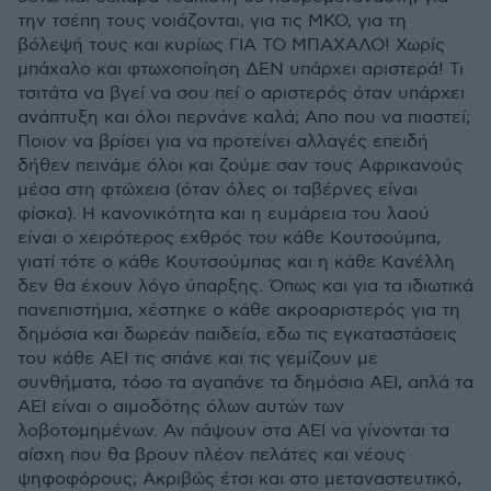
την τσέπη τους νοιάζονται, για τις ΜΚΟ, για τη
βόλεψή τους και κυρίως ΓΙΑ ΤΟ ΜΠΑΧΑΛΟ! Χωρίς
μπάχαλο και φτωχοποίηση ΔΕΝ υπάρχει αριστερά! Τι
τσιτάτα να βγεί να σου πεί ο αριστερός όταν υπάρχει
ανάπτυξη και όλοι περνάνε καλά; Απο που να πιαστεί;
Ποιον να βρίσει για να προτείνει αλλαγές επειδή
δήθεν πεινάμε όλοι και ζούμε σαν τους Αφρικανούς
μέσα στη φτώχεια (όταν όλες οι ταβέρνες είναι
φίσκα). Η κανονικότητα και η ευμάρεια του λαού
είναι ο χειρότερος εχθρός του κάθε Κουτσούμπα,
γιατί τότε ο κάθε Κουτσούμπας και η κάθε Κανέλλη
δεν θα έχουν λόγο ύπαρξης. Όπως και για τα ιδιωτικά
πανεπιστήμια, χέστηκε ο κάθε ακροαριστερός για τη
δημόσια και δωρεάν παιδεία, εδω τις εγκαταστάσεις
του κάθε ΑΕΙ τις σπάνε και τις γεμίζουν με
συνθήματα, τόσο τα αγαπάνε τα δημόσια ΑΕΙ, απλά τα
ΑΕΙ είναι ο αιμοδότης όλων αυτών των
λοβοτομημένων. Αν πάψουν στα ΑΕΙ να γίνονται τα
αίσχη που θα βρουν πλέον πελάτες και νέους
ψηφοφόρους; Ακριβώς έτσι και στο μεταναστευτικό,