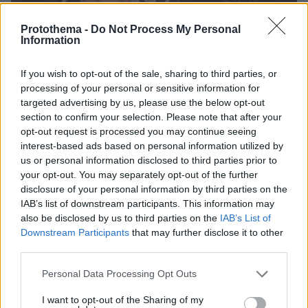
Protothema -
Do Not Process My Personal
Information
If you wish to opt-out of the sale, sharing to third parties, or
processing of your personal or sensitive information for
targeted advertising by us, please use the below opt-out
section to confirm your selection. Please note that after your
opt-out request is processed you may continue seeing
interest-based ads based on personal information utilized by
us or personal information disclosed to third parties prior to
your opt-out. You may separately opt-out of the further
disclosure of your personal information by third parties on the
IAB’s list of downstream participants. This information may
also be disclosed by us to third parties on the
IAB’s List of
Downstream Participants
that may further disclose it to other
third parties.
Ο Φίλιππος-Αντώνης και η Αγγέλα, τα παιδιά του Κανάκη
Μανδαλιού που χάθηκαν στο δυστύχημα
Please note that this website/app uses one or more Google
Personal Data Processing Opt Outs
services and may gather and store information including but
not limited to your visit or usage behaviour. You may click to
I want to opt-out of the Sharing of my