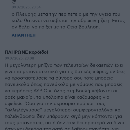
@
09.07.2025, 23:54
ο Πλευρης μετα την περιπετεια με την υγεια του
καλο θα ειναι να σεβεται την αθρωπινη ζωη. Εκτος
αν θελει να παιξει με το Θεια βουληση.
ΑΠΑΝΤΗΣΗ
ΠΛΗΡΩΝΕ κορόιδο!
09.07.2025, 23:08
Η μεγαλύτερη μπίζνα των τελευταίων δεκαετιών έχει
γίνει το μεταναστευτικό για τις δυτικές χώρες, αν θες
να προσταστεύσεις τα σύνορα σου τότε μπορείς
πανεύκολα όπως πανεύκολα με νόμους που μπορείς
να περάσεις ΑΥΡΙΟ κι όλας στη Βουλή κόβονται οι
ροές μαχαίρι, τα υπόλοιπα είναι χαζομάρες για
αφελείς. Όσο για την ακροαριστερά και τους
''αλληλέγγυους'' μεγαλύτεροι συμφεροντολόγοι και
παλιάνθρωποι δεν υπάρχουν, σιγά μην κόπτονται για
τους μετανάστες, ποτέ δεν έχω δει αριστερό να δίνει
έστω και δεκάρα τσακιστή σε λαθρομετανάστη, για