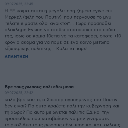
09.07.2025, 22:45
Η ΕΕ κοιμαται και η μεγαλυτερη ζημεια εγινε επι
Μερκελ (φιλη του Πουτιν), που περνουσε το μνμ
''ελατε ειμαστε ολοι ανοιχτοι''... Τωρα προσπαθει
ολοκληρη Ενωση να σταθει στρατιωτικα στα ποδια
της, ισως σε καμια 10ετια να τα καταφερει, οποτε +10
χρονια ακομα για να παμε σε ενα κοινο μετωπο
εξωτερικης πολιτικης... Καλα τα παμε!
ΑΠΑΝΤΗΣΗ
Βρε τους ρωσους παλι εδω μεσα
09.07.2025, 22:42
καλα βρε κουτα, ο Χαφταρ αγαπημενος του Πουτιν
δεν ειναι? Για αυτο κραζετε παλι την κυβερνηση και
τη χωρα? Για αυτο μειωνεται παλι τις ΕΔ και την
προσπαθεια που καταβαλουν να μην γινομαστε
τσιρκο? Απο τους ρωσους εδω μεσα και κατι αλλους