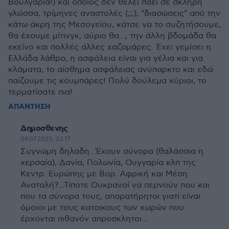
Βουλγαρία!) και όποιος δεν θέλει πάει σε σκληρή
γλώσσα, τρίμηνες αναστολές (;;;), "διασώσεις" από την
κάτω άκρη της Μεσογείου, κάτσε να το συζητήσουμε,
θα έχουμε μίτινγκ, αύριο θα..., την άλλη βδομάδα θα
εκείνο και πολλές άλλες χαζομάρες. Έχει γεμίσει η
Ελλάδα λάθρο, η ασφάλεια είναι για γέλια και για
κλάματα, το αίσθημα ασφάλειας ανύπαρκτο και εδώ
παίζουμε τις κουμπάρες! Πολύ δούλεμα κύριοι, το
τερματίσατε πια!
ΑΠΑΝΤΗΣΗ
Δημοσθενης
09.07.2025, 23:17
Συγνώμη δηλαδη...Έχουν σύνορα (θαλάσσια η
χερσαία), Δανία, Πολωνία, Ουγγαρία κλπ της
Κεντρ. Ευρώπης με Βορ. Αφρική και Μέση
Ανατολή?...Τίποτε Ουκρανοί να περνούν που και
που τα σύνορα τους, απαρατήρητοι γιατί είναι
όμοιοι με τους κατοικους των χωρών που
έρχονται πιθανόν απροσκλητοι...