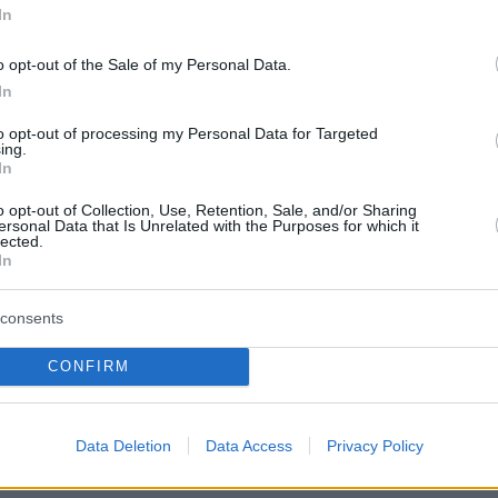
α εύκολη απόφαση και έπρεπε να εξηγήσω και
In
ιά μου, δεν μου είναι ευχάριστο και μένα και 
 μπαίνω στη διαδικασία αυτή»
, φέρεται να
o opt-out of the Sale of my Personal Data.
In
ος τα μέλη της Πολιτικής Γραμματείας ο κ.
to opt-out of processing my Personal Data for Targeted
ing.
In
 της συνεδρίασης, ο πρόεδρος του ΣΥΡΙΖΑ ΠΣ
o opt-out of Collection, Use, Retention, Sale, and/or Sharing
πανέλαβε ότι η ψήφιση του νομοσχεδίου για τ
ersonal Data that Is Unrelated with the Purposes for which it
lected.
άρια για εμάς είναι αυτονόητη, σε συνέχεια τ
In
ειθαρχίας που προανήγγειλε στη χθεσινή
ου.
consents
CONFIRM
ερα:
ν σύντροφο της Γεωργίας: Ήταν πατέρας ενό
Data Deletion
Data Access
Privacy Policy
θανε και εξαφανίστηκε η σορός του