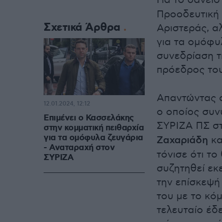
Για το δάνει
Προοδευτική 
Σχετικά Άρθρα
Αριστεράς, α
για τα ομόφυ
συνεδρίαση τ
πρόεδρος το
Απαντώντας 
12.01.2024, 12:12
ο οποίος συν
Επιμένει ο Κασσελάκης
ΣΥΡΙΖΑ ΠΣ στ
στην κομματική πειθαρχία
για τα ομόφυλα ζευγάρια
Ζαχαριάδη
κα
- Αναταραχή στον
τόνισε ότι τ
ΣΥΡΙΖΑ
συζητηθεί εκ
την επίσκεψή
του με το κό
τελευταίο έδε