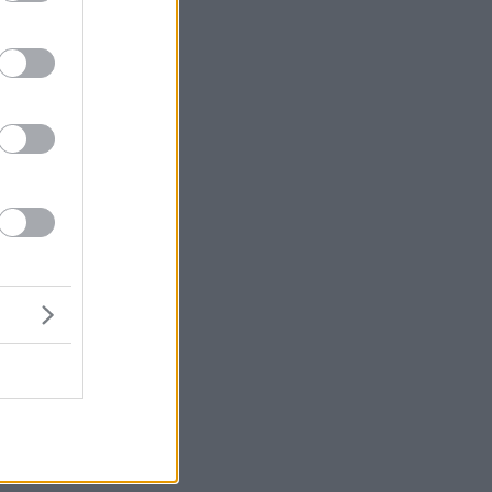
να
α
ης
ς