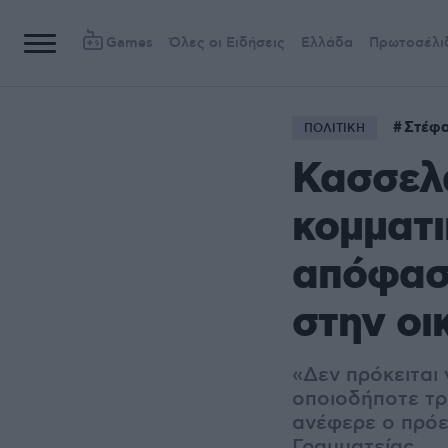
Games
Όλες οι Ειδήσεις
Ελλάδα
Πρωτοσέλι
Στέφ
ΠΟΛΙΤΙΚΗ
Κασσελά
κομματι
απόφαση
στην οι
«Δεν πρόκειται
οποιοδήποτε τρό
ανέφερε ο πρόε
Γραμματείας