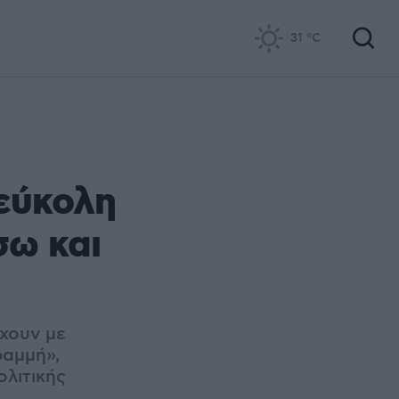
31
°C
 εύκολη
σω και
χουν με
ραμμή»,
λιτικής