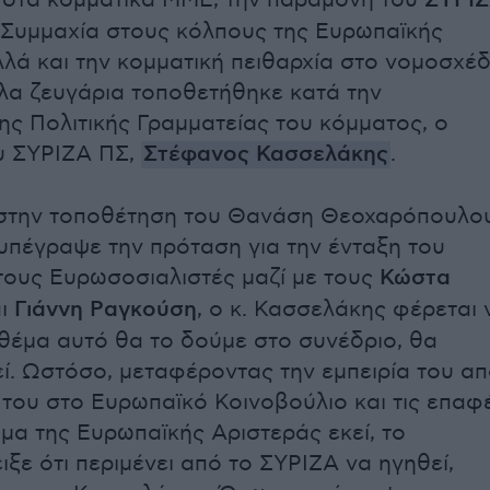
ο στα κομματικά ΜΜΕ, την παραμονή του
ΣΥΡΙ
Συμμαχία στους κόλπους της Ευρωπαϊκής
λλά και την κομματική πειθαρχία στο νομοσχέδ
λα ζευγάρια τοποθετήθηκε κατά την
ης Πολιτικής Γραμματείας του κόμματος, ο
υ ΣΥΡΙΖΑ ΠΣ,
Στέφανος Κασσελάκης
.
στην τοποθέτηση του Θανάση Θεοχαρόπουλου
υπέγραψε την πρόταση για την ένταξη του
ους Ευρωσοσιαλιστές μαζί με τους
Κώστα
ι
Γιάννη Ραγκούση
, ο κ. Κασσελάκης φέρεται 
ο θέμα αυτό θα το δούμε στο συνέδριο, θα
εί. Ωστόσο, μεταφέροντας την εμπειρία του α
 του στο Ευρωπαϊκό Κοινοβούλιο και τις επαφ
μμα της Ευρωπαϊκής Αριστεράς εκεί, το
ιξε ότι περιμένει από το ΣΥΡΙΖΑ να ηγηθεί,