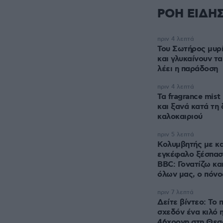
ΡΟΗ ΕΙΔΗ
πριν 4 λεπτά
Του Σωτήρος μυρί
και γλυκαίνουν τα
λέει η παράδοση
πριν 4 λεπτά
Τα fragrance mis
και ξανά κατά τη 
καλοκαιριού
πριν 5 λεπτά
Κολυμβητής με κα
εγκέφαλο ξέσπασ
BBC: Γονατίζω και
όλων μας, ο πόνο
πριν 7 λεπτά
Δείτε βίντεο: Το 
σχεδόν ένα κιλό 
46χρονη στη Θεσ