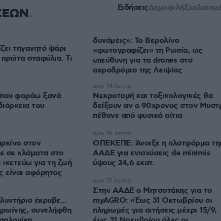
Ειδήσεις
Δημοφιλή
Σχολιασμ
ΣΕΩΝ
δυνάμεις»: Το Βερολίνο
ζει τηγανητό ψάρι
«φωτογραφίζει» τη Ρωσία, ως
 πρώτα σταφύλια. Τι
υπεύθυνη για τα drones στο
αεροδρόμιο της Λειψίας
πριν 14 λεπτά
t που φοράω ξανά
Νεκροτομή και τοξικολογικές θα
διάρκεια του
δείξουν αν ο 90χρονος στον Μυστ
πέθανε από φυσικά αίτια
πριν 15 λεπτά
ρκίνο στον
ΟΠΕΚΕΠΕ: Άνοιξε η πλατφόρμα τη
ε σε κλάματα στο
ΑΑΔΕ για ενισχύσεις de minimis
 ικετεύω για τη ζωή
ύψους 24,6 εκατ.
ς είναι αφόρητος
πριν 17 λεπτά
Στην ΑΑΔΕ ο Μητσοτάκης για το
πλυντήριο έκρυβε...
myAGRO: «Έως 31 Οκτωβρίου οι
ηρωίνης, συνελήφθη
πληρωμές για αιτήσεις μέχρι 15/9,
σαλονίκη
έως 31 Νοεμβρίου όλες οι