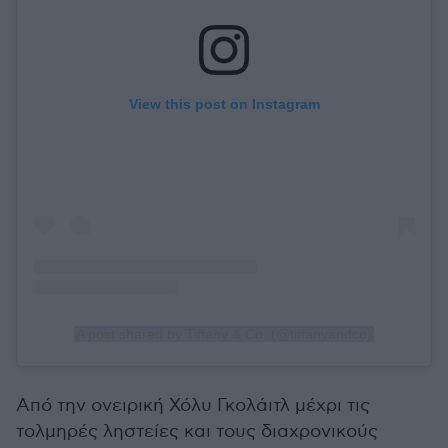
View this post on Instagram
A post shared by Tiffany & Co. (@tiffanyandco)
Από την ονειρική Χόλυ Γκολάιτλ μέχρι τις
τολμηρές ληστείες και τους διαχρονικούς