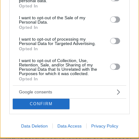
personal data.
grant or deny consent to Google and its third-party tags to
Opted In
use your data for below specified purposes in below Google
consent section.
I want to opt-out of the Sale of my
Personal Data.
Opted In
I want to opt-out of processing my
Personal Data for Targeted Advertising.
Opted In
I want to opt-out of Collection, Use,
Retention, Sale, and/or Sharing of my
Personal Data that Is Unrelated with the
Η σχέση της Tiffany & Co. με το Χόλιγουντ
Purposes for which it was collected.
Opted In
χρονολογείται από την κλασική ταινία του 1961,
Breakfast at Tiffany's
«
». Η ερμηνεία της Όντρεϊ
Google consents
Χέπμπορν ως Χόλυ Γκολάιτλ, η οποία στέκεται
CONFIRM
έξω από το κατάστημα-ναυαρχίδα της Tiffany &
Co. στην 5η Λεωφόρο, έχει γίνει μια από τις πιο
διαδεδομένες εικόνες στην ιστορία του
Data Deletion
Data Access
Privacy Policy
κινηματογράφου. Με το στενό μαύρο φόρεμά
της, τα μεγάλα γυαλιά ηλίου και ένα κρουασάν