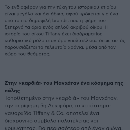
Το ενδιαφέρον για την τύχη του ιστορικού κτιρίου
είναι μεγάλο και όχι άδικα, αφού πρόκειται για ένα
από τα πιο δημοφιλή brands, που η φήμη του
ξεπερνά τα όρια ενός απλού ακριβού οίκου. Η
ιστορία του οίκου Tiffany έχει διαδραματίσει
καθοριστικό ρόλο στον όρο «πολυτέλεια» όπως αυτός
παρουσιάζεται τα τελευταία χρόνια, μέσα από τον
χώρο του θεάματος.
Στην «καρδιά» του Μανχάταν ένα κόσμημα της
πόλης
Τοποθετημένο στην «καρδιά» του Μανχάταν,
την
περίφημη 5η Λεωφόρο,
το κατάστημα-
ναυαρχίδα Tiffany & Co. αποτελεί ένα
διαχρονικό σύμβολο πολυτέλειας και
κομψότητας. Για περισσότερο από έναν αιώνα,