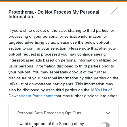
Η επιτομή της χλιδής στο Χόλιγουντ
Protothema -
Do Not Process My Personal
Information
Όταν πρόκειται για εμβληματικά brands που
έχουν αφήσει το στίγμα τους στον
If you wish to opt-out of the sale, sharing to third parties, or
κινηματογράφο, το Tiffany & Co. ξεχωρίζει ως
processing of your personal or sensitive information for
διαχρονικό σύμβολο κομψότητας. Εδώ και
targeted advertising by us, please use the below opt-out
section to confirm your selection. Please note that after your
δεκαετίες, ο διάσημος αυτός οίκος κοσμεί τη
opt-out request is processed you may continue seeing
μεγάλη οθόνη, δίνοντας μια πινελιά γοητείας
interest-based ads based on personal information utilized by
και πολυτέλειας σε μερικές από τις πιο
us or personal information disclosed to third parties prior to
αξιομνημόνευτες στιγμές του σινεμά. Από
your opt-out. You may separately opt-out of the further
disclosure of your personal information by third parties on the
ρομαντικές κωμωδίες μέχρι δράματα και action
IAB’s list of downstream participants. This information may
φιλμ, δείτε παρακάτω, μερικές από τις πιο
also be disclosed by us to third parties on the
IAB’s List of
αξιομνημόνευτες συνεργασίες των Tiffany με
Downstream Participants
that may further disclose it to other
μεγάλες παραγωγές.
third parties.
Please note that this website/app uses one or more Google
Personal Data Processing Opt Outs
services and may gather and store information including but
not limited to your visit or usage behaviour. You may click to
I want to opt-out of the Sharing of my