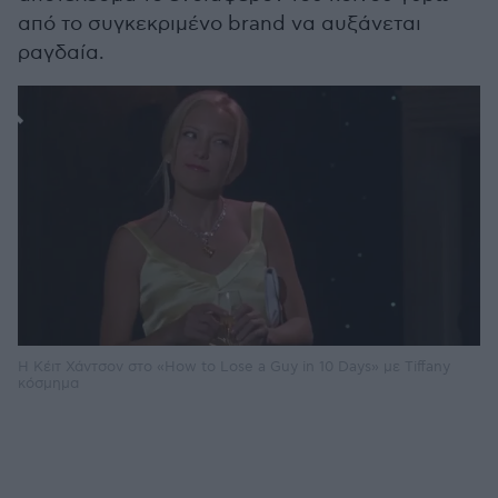
από το συγκεκριμένο brand να αυξάνεται
ραγδαία.
Η Κέιτ Χάντσον στο «How to Lose a Guy in 10 Days» με Tiffany
κόσμημα