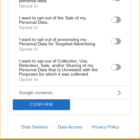
personal data.
grant or deny consent to Google and its third-party tags to
Opted In
use your data for below specified purposes in below Google
consent section.
I want to opt-out of the Sale of my
Personal Data.
Opted In
EMAIL
I want to opt-out of processing my
Personal Data for Targeted Advertising.
Opted In
I want to opt-out of Collection, Use,
Retention, Sale, and/or Sharing of my
ΣΧΌΛΙΟ *
Personal Data that Is Unrelated with the
Purposes for which it was collected.
Opted In
Google consents
CONFIRM
Data Deletion
Data Access
Privacy Policy
Απομένουν
2500
χαρακτήρες