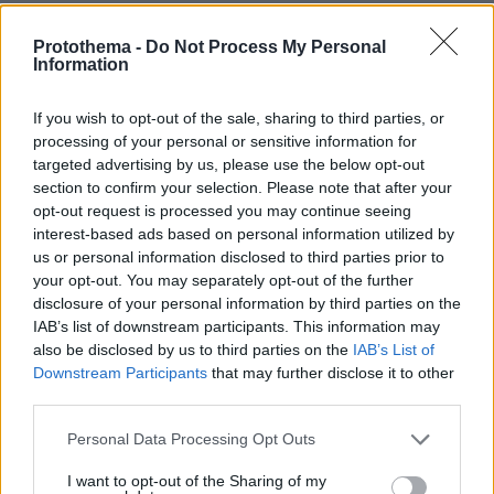
30.07.2026, 15:25
Εθνική Τράπεζα: Η κορυφαία επιλογή για τη χρηματοδότηση
Protothema -
Do Not Process My Personal
μεγάλων έργων
Information
If you wish to opt-out of the sale, sharing to third parties, or
29.07.2026, 09:39
processing of your personal or sensitive information for
Διασκεδάζουμε υπεύθυνα, επιστρέφουμε με ασφάλεια
targeted advertising by us, please use the below opt-out
section to confirm your selection. Please note that after your
ΣΧΟΛΙΑ
(1)
opt-out request is processed you may continue seeing
interest-based ads based on personal information utilized by
ΠΡΟΣΘΗΚΗ ΣΧΟΛΙΟΥ
us or personal information disclosed to third parties prior to
your opt-out. You may separately opt-out of the further
hh
disclosure of your personal information by third parties on the
27.04.2024, 17:47
IAB’s list of downstream participants. This information may
Τ Ε Λ Ι Ο Ι κ οι δύο!!! Ταιριάζουν πλέον...
also be disclosed by us to third parties on the
IAB’s List of
ΑΠΑΝΤΗΣΗ
Downstream Participants
that may further disclose it to other
third parties.
ΠΡΟΣΘΗΚΗ ΣΧΟΛΙΟΥ
Please note that this website/app uses one or more Google
Personal Data Processing Opt Outs
services and may gather and store information including but
not limited to your visit or usage behaviour. You may click to
I want to opt-out of the Sharing of my
ΌΝΟΜΑ *