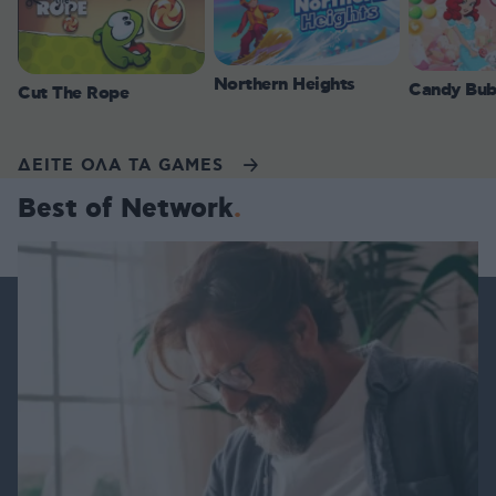
Northern Heights
Candy Bub
Cut The Rope
ΔΕΙΤΕ ΟΛΑ ΤΑ GAMES
Best of Network