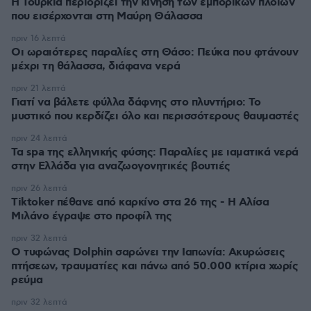
Η Τουρκία περιορίζει την κίνηση των εμπορικών πλοίων
που εισέρχονται στη Μαύρη Θάλασσα
πριν 16 λεπτά
Οι ωραιότερες παραλίες στη Θάσο: Πεύκα που φτάνουν
μέχρι τη θάλασσα, διάφανα νερά
πριν 21 λεπτά
Γιατί να βάλετε φύλλα δάφνης στο πλυντήριο: Το
μυστικό που κερδίζει όλο και περισσότερους θαυμαστές
πριν 24 λεπτά
Τα spa της ελληνικής φύσης: Παραλίες με ιαματικά νερά
στην Ελλάδα για αναζωογονητικές βουτιές
πριν 26 λεπτά
Tiktoker πέθανε από καρκίνο στα 26 της - Η Αλίσα
Μιλάνο έγραψε στο προφίλ της
πριν 32 λεπτά
Ο τυφώνας Dolphin σαρώνει την Ιαπωνία: Ακυρώσεις
πτήσεων, τραυματίες και πάνω από 50.000 κτίρια χωρίς
ρεύμα
πριν 32 λεπτά