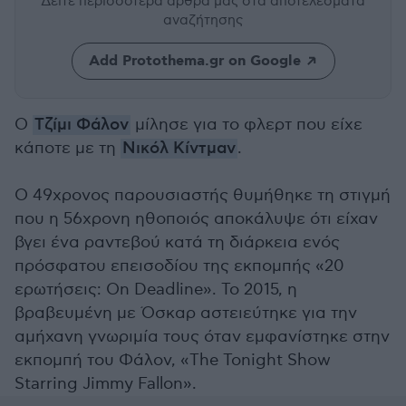
Δείτε περισσότερα άρθρα μας
στα αποτελέσματα
αναζήτησης
Add Protothema.gr on Google
Ο
Τζίμι Φάλον
μίλησε για το φλερτ που είχε
κάποτε με τη
Νικόλ Κίντμαν
.
Ο 49χρονος παρουσιαστής θυμήθηκε τη στιγμή
που η 56χρονη ηθοποιός αποκάλυψε ότι είχαν
βγει ένα ραντεβού κατά τη διάρκεια ενός
πρόσφατου επεισοδίου της εκπομπής «20
ερωτήσεις: On Deadline». Το 2015, η
βραβευμένη με Όσκαρ αστειεύτηκε για την
αμήχανη γνωριμία τους όταν εμφανίστηκε στην
εκπομπή του Φάλον, «The Tonight Show
Starring Jimmy Fallon».