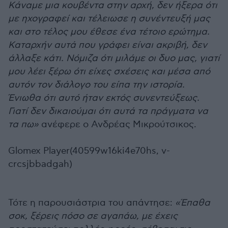
Κάναμε μια κουβέντα στην αρχή, δεν ήξερα ότι
με ηχογραφεί και τέλειωσε η συνέντευξή μας
και στο τέλος μου έθεσε ένα τέτοιο ερώτημα.
Καταρχήν αυτά που γράφει είναι ακριβή, δεν
άλλαξε κάτι. Νόμιζα ότι μιλάμε οι δυο μας, γιατί
μου λέει ξέρω ότι είχες σχέσεις και μέσα από
αυτόν τον διάλογο του είπα την ιστορία.
Ένιωθα ότι αυτό ήταν εκτός συνεντεύξεως.
Γιατί δεν δικαιούμαι ότι αυτά τα πράγματα να
τα πω»
ανέφερε ο Ανδρέας Μικρούτσικος.
Glomex Player(40599w16ki4e70hs, v-
crcsjbbadgah)
Τότε η παρουσιάστρια του απάντησε:
«Έπαθα
σοκ, ξέρεις πόσο σε αγαπάω, με έχεις