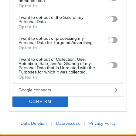
personal data.
grant or deny consent to Google and its third-party tags to
Opted In
αγνοώντας την προσωπική σχέση τους που μου
use your data for below specified purposes in below Google
αποκάλυψε) και επιπλέον, δεν νομίζω ότι πλέον
consent section.
I want to opt-out of the Sale of my
Personal Data.
πρέπει να αυτοσυστηθώ ξανά. Η πιάτσα είναι
Opted In
μικρή και όλοι γνωριζόμαστε.
Το τηλεφώνημα
από τον Ανδρέα μετά τα όσα είπε στον αέρα
I want to opt-out of processing my
Personal Data for Targeted Advertising.
της εκπομπής #SuperKaterina, κατέληξε με
Opted In
πολλά γέλια και πειράγματα ότι θα
I want to opt-out of Collection, Use,
ακολουθήσει εξίσου ηχηρό
Retention, Sale, and/or Sharing of my
Personal Data that Is Unrelated with the
sequel.
Αγωνιστικούς χαιρετισμούς στους
Purposes for which it was collected.
Opted In
εισαγγελείς των social media που εντόπισαν
τον νέο κατηγορούμενο».
Google consents
CONFIRM
Data Deletion
Data Access
Privacy Policy
Τα σχόλια για τον Ανδρέα Μικρούτσικο