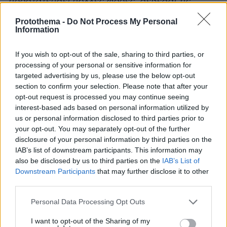
προστατεύσει πολλές φορές, σέβεσαι τις
γυναίκες. Δεν μπορούσα να πιστέψω ότι είπες
Protothema -
Do Not Process My Personal
κάτι τέτοιο».
Information
Η απάντηση του δημοσιογράφου που πήρε τη
If you wish to opt-out of the sale, sharing to third parties, or
processing of your personal or sensitive information for
συνέντευξη στον Μικρούτσικο
targeted advertising by us, please use the below opt-out
Ο δημοσιογράφος που πήρε τη συνέντευξη
section to confirm your selection. Please note that after your
στον Ανδρέα Μικρούτσικο μετά τον σάλο που
opt-out request is processed you may continue seeing
δημιουργήθηκε τοποθετήθηκε επί του θέματος:
interest-based ads based on personal information utilized by
us or personal information disclosed to third parties prior to
«Λοιπόν να ξεκαθαρίσουμε για τη #viral
your opt-out. You may separately opt-out of the further
συνέντευξη στο νέο τεύχος του OK! Magazine
disclosure of your personal information by third parties on the
Greece που κυκλοφόρησε χθες Τετάρτη στα
IAB’s list of downstream participants. This information may
περίπτερα... Ούτε μιλήσαμε ιδιωτικά με τον
also be disclosed by us to third parties on the
IAB’s List of
Downstream Participants
that may further disclose it to other
#ΑνδρέαΜικρούτσικο, ούτε διανοήθηκα να τον
third parties.
παγιδεύσω δημοσιεύοντας off the record
δηλώσεις του (για την ακρίβεια η περίφημη
Please note that this website/app uses one or more Google
Personal Data Processing Opt Outs
services and may gather and store information including but
τελευταία ερώτηση ήταν «Ανδρέα, όντως
not limited to your visit or usage behaviour. You may click to
I want to opt-out of the Sharing of my
έκανες ιδαίτερα στην #ΌλγαΤρέμη; »,