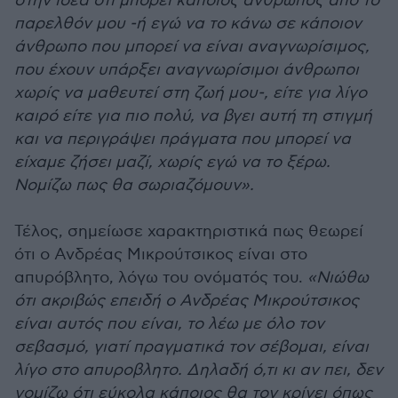
στην ιδέα ότι μπορεί κάποιος άνθρωπος από το
παρελθόν μου -ή εγώ να το κάνω σε κάποιον
άνθρωπο που μπορεί να είναι αναγνωρίσιμος,
που έχουν υπάρξει αναγνωρίσιμοι άνθρωποι
χωρίς να μαθευτεί στη ζωή μου-, είτε για λίγο
καιρό είτε για πιο πολύ, να βγει αυτή τη στιγμή
και να περιγράψει πράγματα που μπορεί να
είχαμε ζήσει μαζί, χωρίς εγώ να το ξέρω.
Νομίζω πως θα σωριαζόμουν».
Τέλος, σημείωσε χαρακτηριστικά πως θεωρεί
ότι ο Ανδρέας Μικρούτσικος είναι στο
απυρόβλητο, λόγω του ονόματός του.
«Νιώθω
ότι ακριβώς επειδή ο Ανδρέας Μικρούτσικος
είναι αυτός που είναι, το λέω με όλο τον
σεβασμό, γιατί πραγματικά τον σέβομαι, είναι
λίγο στο απυροβλητο. Δηλαδή ό,τι κι αν πει, δεν
νομίζω ότι εύκολα κάποιος θα τον κρίνει όπως