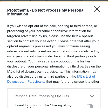
Τουρκία, Σαουδική Αραβία και Πακιστάν υπέγραψαν
κοινή αμυντική συμφωνία: «Επίθεση σε έναν θα
Protothema -
Do Not Process My Personal
θεωρείται επίθεση σε όλους»
Information
πριν 24 λεπτά
Η απόλυτη υποκρισία προς τους Ελληνες και τα
If you wish to opt-out of the sale, sharing to third parties, or
ηλεκτρικά αυτοκίνητα
processing of your personal or sensitive information for
targeted advertising by us, please use the below opt-out
πριν 29 λεπτά
section to confirm your selection. Please note that after your
Σε 11 μήνες με αναστολή καταδικάστηκε ο 55χρονος
opt-out request is processed you may continue seeing
στον Μυστρα: «Δεν ήταν οικονομικά τα κίνητρά μου,
είχα την ανάγκη να τον κρατήσω άφθαρτο»
interest-based ads based on personal information utilized by
us or personal information disclosed to third parties prior to
πριν 31 λεπτά
your opt-out. You may separately opt-out of the further
Τραγωδία στην Τουρκία: Νταλίκα μπήκε στο αντίθετο
disclosure of your personal information by third parties on the
και έπεσε σε ΙΧ που περίμεναν σε φανάρι, ένας νεκρός
IAB’s list of downstream participants. This information may
και 10 τραυματίες
also be disclosed by us to third parties on the
IAB’s List of
Downstream Participants
that may further disclose it to other
πριν 33 λεπτά
Ο ένας άνθρωπος που η βασίλισσα Ελισάβετ δεν θα
third parties.
άφηνε ποτέ να περιμένει στο τηλέφωνο
Please note that this website/app uses one or more Google
Personal Data Processing Opt Outs
πριν 33 λεπτά
services and may gather and store information including but
Το μενού της μπίρας: Ένα πλήρες μενού για όλο το
not limited to your visit or usage behaviour. You may click to
I want to opt-out of the Sharing of my