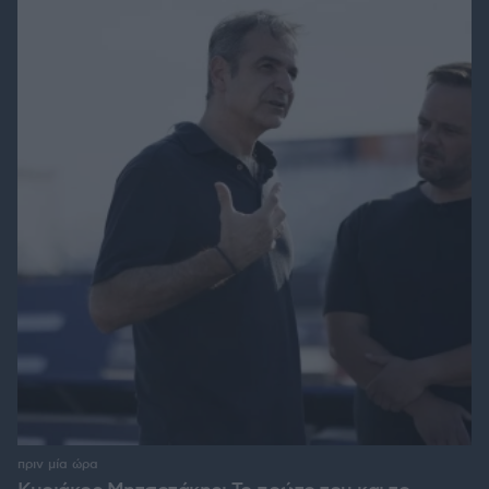
πριν μία ώρα