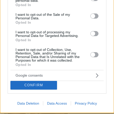
Σαββατοκύριακο
personal data.
grant or deny consent to Google and its third-party tags to
Opted In
use your data for below specified purposes in below Google
πριν 33 λεπτά
consent section.
Βαφή: Το χρώμα μαλλιών που κρύβει χρόνια και μας
I want to opt-out of the Sale of my
Personal Data.
μικραίνει
Opted In
πριν 35 λεπτά
Αυτοκίνητο: Αυτό το λάθος που μπορεί να μας χαλάσει
I want to opt-out of processing my
Personal Data for Targeted Advertising.
τις διακοπές
Opted In
πριν 36 λεπτά
I want to opt-out of Collection, Use,
Ο Τζέιμς Κάμερον φαίνεται έτοιμος να αφήσει πίσω του
Retention, Sale, and/or Sharing of my
το «Avatar»: Σκέφτομαι ποιες άλλες ιστορίες θέλω να
Personal Data that Is Unrelated with the
αφηγηθώ
Purposes for which it was collected.
Opted In
ΔΕΙΤΕ ΟΛΕΣ ΤΙΣ ΕΙΔΗΣΕΙΣ
Google consents
CONFIRM
ΤΑ ΠΙΟ ΔΗΜΟΦΙΛΗ
Data Deletion
Data Access
Privacy Policy