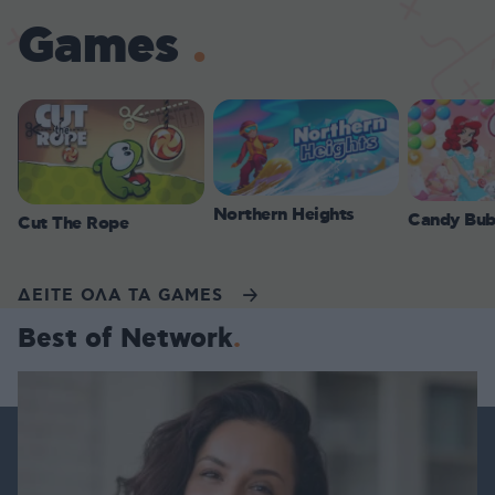
Games
Northern Heights
Candy Bub
Cut The Rope
ΔΕΙΤΕ ΟΛΑ ΤΑ GAMES
Best of Network