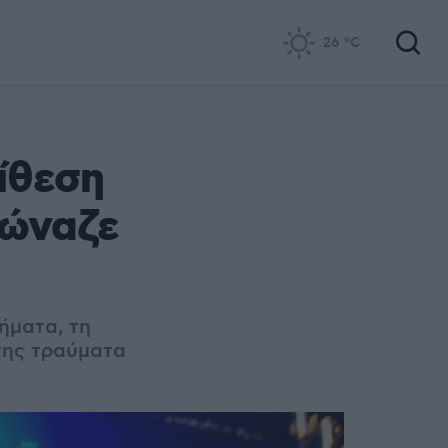
26
°C
ίθεση
Φώναζε
ήματα, τ
η
της τραύματα