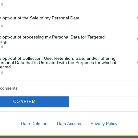
τανοί στην προσπάθειά τους να διαφύγουν με
In
ητο
o opt-out of the Sale of my Personal Data.
In
protothema.gr στο Google News
το
και μάθετε πρώτοι
to opt-out of processing my Personal Data for Targeted
εις
ing.
In
Ειδήσεις
 τελευταίες
από την Ελλάδα και τον Κόσμο, τη
o opt-out of Collection, Use, Retention, Sale, and/or Sharing
Protothema.gr
μβαίνουν, στο
ersonal Data that Is Unrelated with the Purposes for which it
lected.
In
Ειδήσεις
Δημοφιλή
Σχολιασμέν
consents
ΗΣΕΩΝ
CONFIRM
06.08.2026, 03:50
εριστατικό με το
Έληξε η έκρηξη του ηφαιστείου
 επιβατικό
Φουέγο στη Γουατεμάλα,
Data Deletion
Data Access
Privacy Policy
Ο Τραμπ δεν
επιστρέφουν στα σπίτια τους οι
κάτοικοι