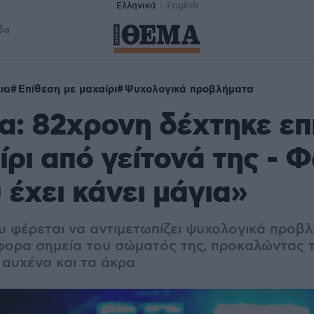
Ελληνικά
English
δα
ια
Επίθεση με μαχαίρι
Ψυχολογικά προβλήματα
α: 82χρονη δέχτηκε επ
ίρι από γείτονά της - 
υ έχει κάνει μάγια»
υ φέρεται να αντιμετωπίζει ψυχολογικά προβλ
φορα σημεία του σώματός της, προκαλώντας 
 αυχένα και τα άκρα