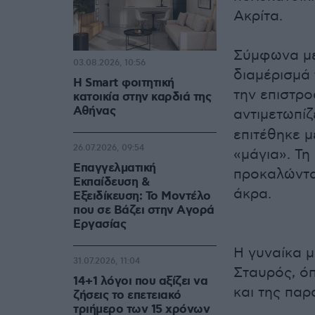
Ακρίτα.
Σύμφωνα με 
03.08.2026, 10:56
διαμέρισμά 
Η Smart φοιτητική
την επιστρο
κατοικία στην καρδιά της
Αθήνας
αντιμετωπί
επιτέθηκε μ
26.07.2026, 09:54
«μάγια». Τη
Επαγγελματική
προκαλώντας
Εκπαίδευση &
άκρα.
Εξειδίκευση: Το Mοντέλο
που σε Bάζει στην Aγορά
Eργασίας
Η γυναίκα 
31.07.2026, 11:04
Σταυρός, ό
14+1 λόγοι που αξίζει να
και της παρ
ζήσεις το επετειακό
τριήμερο των 15 χρόνων