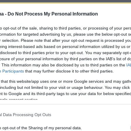
έσπευσαν αστυνομικοί, οι οποίοι προχώρησαν
ma -
Do Not Process My Personal Information
η του 45χρονου, ο οποίος οδηγήθηκε στο
είας της περιοχής για τα περαιτέρω.
to opt-out of the sale, sharing to third parties, or processing of your per
formation for targeted advertising by us, please use the below opt-out s
r selection. Please note that after your opt-out request is processed y
eing interest-based ads based on personal information utilized by us or
ήμερα:
disclosed to third parties prior to your opt-out. You may separately opt-
losure of your personal information by third parties on the IAB’s list of
mes: Σκοτώνει η... φτήνια το οικονομικό
. This information may also be disclosed by us to third parties on the
IA
Participants
that may further disclose it to other third parties.
ίνας;
 that this website/app uses one or more Google services and may gath
including but not limited to your visit or usage behaviour. You may click 
στις σχέσεις Κιέβου-ΕΕ μετά τον
 to Google and its third-party tags to use your data for below specifi
νο νόμο Ζελένσκι για τους θεσμούς κατά της
ogle consent section.
l Data Processing Opt Outs
 πύρινη λαίλαπα στην Κύπρο - Δύο άνθρωποι
o opt-out of the Sharing of my personal data.