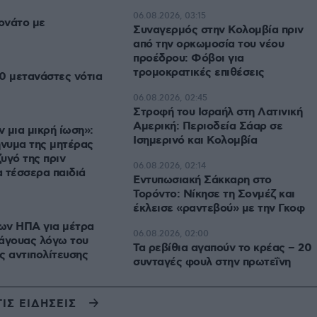
06.08.2026, 03:15
ονάτο με
Συναγερμός στην Κολομβία πριν
από την ορκωμοσία του νέου
προέδρου: Φόβοι για
τρομοκρατικές επιθέσεις
0 μετανάστες νότια
06.08.2026, 02:45
Στροφή του Ισραήλ στη Λατινική
Αμερική: Περιοδεία Σάαρ σε
ν μια μικρή ίωση»:
Ισημερινό και Κολομβία
ήνυμα της μητέρας
υγό της πριν
06.08.2026, 02:14
 τέσσερα παιδιά
Εντυπωσιακή Σάκκαρη στο
Τορόντο: Νίκησε τη Σονμέζ και
έκλεισε «ραντεβού» με την Γκοφ
ων ΗΠΑ για μέτρα
06.08.2026, 02:00
ράγουας λόγω του
Τα ρεβίθια αγαπούν το κρέας – 20
ς αντιπολίτευσης
συνταγές φουλ στην πρωτεΐνη
ΤΙΣ ΕΙΔΗΣΕΙΣ