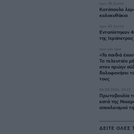
πριν 38 λεπτά
Κοτόπουλο λεμ
κολοκυθάκια
πριν 40 λεπτά
Εντοπίστηκαν 4
της Ιεράπετρας
πριν μία ώρα
«Τα παιδιά έχου
Το τελευταίο μ
στον πρώην σύζ
δολοφονήσει τα
τους
06.08.2026, 04:22
Πρωτοβουλία τ
κατά της Νικα
αποκλεισμού τη
ΔΕΙΤΕ ΟΛΕΣ 