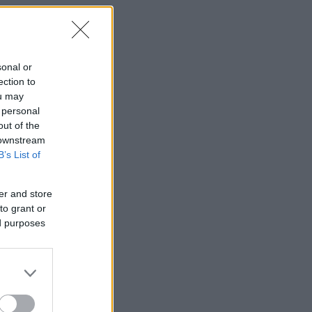
sonal or
ection to
ou may
 personal
out of the
 downstream
B’s List of
er and store
to grant or
ed purposes