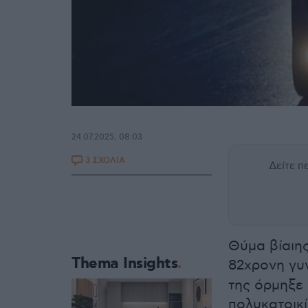
24.07.2025, 08:03
3 ΣΧΟΛΙΑ
Δείτε 
Θύμα βίαιης
Thema Insights
82χρονη γυ
της όρμηξε 
πολυκατοικί