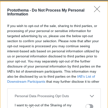
Protothema -
Do Not Process My Personal
Ελένη
Information
12.06.2026, 14:41
Απόφοιτος είμαι. Ακόμη είναι. Βλακείες λέει το
If you wish to opt-out of the sale, sharing to third parties, or
αρθρο...
processing of your personal or sensitive information for
ΑΠΑΝΤΗΣΗ
targeted advertising by us, please use the below opt-out
section to confirm your selection. Please note that after your
opt-out request is processed you may continue seeing
Πανος
interest-based ads based on personal information utilized by
12.06.2026, 14:44
us or personal information disclosed to third parties prior to
Αλλο πανεπιστήμιο Πάτρας και άλλο πανεπιστήμιο
your opt-out. You may separately opt-out of the further
Πελοποννήσου
disclosure of your personal information by third parties on the
IAB’s list of downstream participants. This information may
ΑΠΑΝΤΗΣΗ
also be disclosed by us to third parties on the
IAB’s List of
Downstream Participants
that may further disclose it to other
Petros
third parties.
12.06.2026, 12:42
Please note that this website/app uses one or more Google
Personal Data Processing Opt Outs
Χαχαχαχα... Δηλαδή αλήθεια, βγήκε αυτός ο ειδικός
services and may gather and store information including but
και περιέγραψε ως σχολές με επαγγελματικές
not limited to your visit or usage behaviour. You may click to
I want to opt-out of the Sharing of my