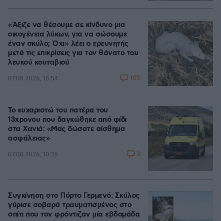
«Άξιζε να θέσουμε σε κίνδυνο μια
οικογένεια λύκων, για να σώσουμε
έναν σκύλο; Όχι» λέει ο ερευνητής
μετά τις επικρίσεις για τον θάνατο του
λευκού κουταβιού
105
07.08.2026, 18:54
Το ευχαριστώ του πατέρα του
13χρονου που δαγκώθηκε από φίδι
στα Χανιά: «Μας δώσατε αίσθημα
ασφάλειας»
3
07.08.2026, 10:26
Συγκίνηση στο Πόρτο Γερμενό: Σκύλος
γύρισε σοβαρά τραυματισμένος στο
σπίτι που τον φρόντιζαν μία εβδομάδα