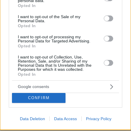
προοπτικές το "δάσκαλος", "φιλόλογος" και
personal data.
grant or deny consent to Google and its third-party tags to
Opted In
"ιστορικός"; Ρε θα μας τρελάνετε; Επίσης, όσον
use your data for below specified purposes in below Google
αφορά τους λογοθεραπευτές, σε λίγο θα αρχίσουν
consent section.
I want to opt-out of the Sale of my
να λογο-θεραπεύουν ο ένας τον άλλον, αφού αν
Personal Data.
πετάξω πέτρα από το μπαλκόνι μου είναι πιο πιθανό
Opted In
να χτυπήσει λογοθεραπευτή παρά έδαφος.
I want to opt-out of processing my
ΑΠΑΝΤΗΣΗ
Personal Data for Targeted Advertising.
Opted In
I want to opt-out of Collection, Use,
ΠΡΟΣΘΗΚΗ ΣΧΟΛΙΟΥ
Retention, Sale, and/or Sharing of my
Personal Data that Is Unrelated with the
Purposes for which it was collected.
ΌΝΟΜΑ *
Opted In
Google consents
CONFIRM
EMAIL
Data Deletion
Data Access
Privacy Policy