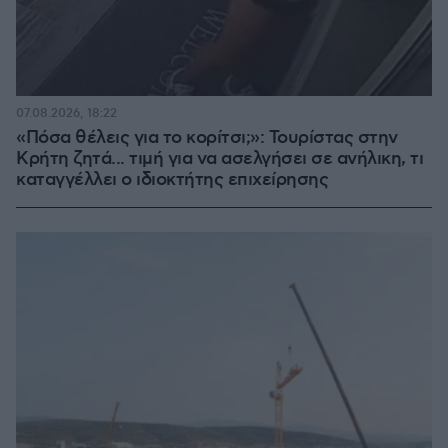
07.08.2026, 18:22
«Πόσα θέλεις για το κορίτσι;»: Τουρίστας στην
Κρήτη ζητά... τιμή για να ασελγήσει σε ανήλικη, τι
καταγγέλλει ο ιδιοκτήτης επιχείρησης