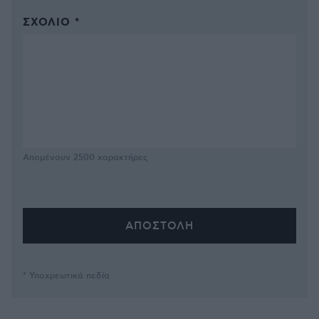
ΣΧΌΛΙΟ *
Απομένουν
2500
χαρακτήρες
* Υποχρεωτικά πεδία