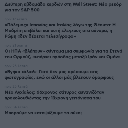
Δεύτερη εβδομάδα κερδών στη Wall Street: Νέο ρεκόρ
για τον S&P 500
πριν 17 λεπτά
«Πόλεμος» Ισπανίας και Ιταλίας λόγω της Θέουτα: Η
Μαδρίτη επιβάλει και αυτή έλεγχους στα σύνορα, η
Ρώμη «δεν δέχεται τελεσίγραφα»
πριν 21 λεπτά
Οι ΗΠΑ «βλέπουν» σύντομα μια συμφωνία για τα Στενά
του Ορμούζ, «υπάρχει πρόοδος μεταξύ Ιράν και Ομάν»
πριν 25 λεπτά
«Βγήκα χάλια!»: Γιατί δεν μας αρέσουμε στις
φωτογραφίες, ενώ οι άλλοι μάς βλέπουν όμορφους
πριν 25 λεπτά
Νέα Αγχίαλος: 66χρονος σάτυρος αυνανιζόταν
πρακολουθώντας την 13χρονη γειτόνισσα του
πριν 34 λεπτά
Μπορούμε να καταψύξουμε τα σύκα;