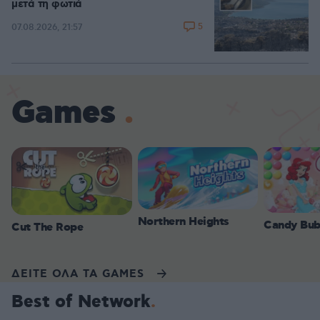
μετά τη φωτιά
5
07.08.2026, 21:57
Games
Northern Heights
Candy Bub
Cut The Rope
ΔΕΙΤΕ ΟΛΑ ΤΑ GAMES
Best of Network