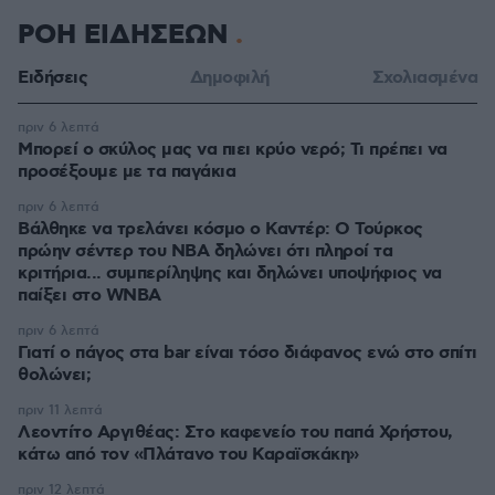
ΡΟΗ ΕΙΔΗΣΕΩΝ
Ειδήσεις
Δημοφιλή
Σχολιασμένα
πριν 6 λεπτά
Μπορεί ο σκύλος μας να πιει κρύο νερό; Τι πρέπει να
προσέξουμε με τα παγάκια
πριν 6 λεπτά
Βάλθηκε να τρελάνει κόσμο ο Καντέρ: Ο Τούρκος
πρώην σέντερ του NBA δηλώνει ότι πληροί τα
κριτήρια... συμπερίληψης και δηλώνει υποψήφιος να
παίξει στο WNBA
πριν 6 λεπτά
Γιατί ο πάγος στα bar είναι τόσο διάφανος ενώ στο σπίτι
θολώνει;
πριν 11 λεπτά
Λεοντίτο Αργιθέας: Στο καφενείο του παπά Χρήστου,
κάτω από τον «Πλάτανο του Καραϊσκάκη»
πριν 12 λεπτά