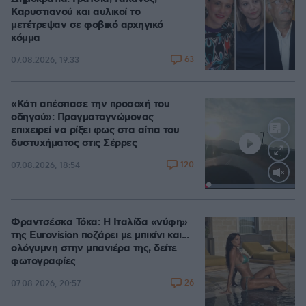
Καρυστιανού και αυλικοί το
μετέτρεψαν σε φοβικό αρχηγικό
κόμμα
63
07.08.2026, 19:33
«Κάτι απέσπασε την προσοχή του
οδηγού»: Πραγματογνώμονας
επιχειρεί να ρίξει φως στα αίτια του
δυστυχήματος στις Σέρρες
120
07.08.2026, 18:54
Loaded
:
100.00%
Φραντσέσκα Τόκα: Η Ιταλίδα «νύφη»
της Eurovision ποζάρει με μπικίνι και...
ολόγυμνη στην μπανιέρα της, δείτε
φωτογραφίες
26
07.08.2026, 20:57