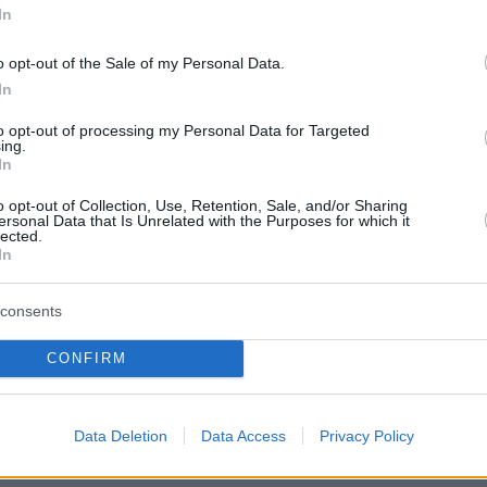
In
το Χαϊδάρι
τη Λάρισα
o opt-out of the Sale of my Personal Data.
In
ι τα απαιτούμενα προσόντα
to opt-out of processing my Personal Data for Targeted
ing.
ηγορία ΠΕ απαιτείται πτυχίο Αγωγής και
In
την Πρώιμη Παιδική Ηλικία ΑΕΙ, καθώς και
o opt-out of Collection, Use, Retention, Sale, and/or Sharing
ersonal Data that Is Unrelated with the Purposes for which it
σμού Η/Υ σε επεξεργασία κειμένων,
lected.
ά φύλλα και υπηρεσίες διαδικτύου.
In
consents
εις ΤΕ απαιτείται πτυχίο Βρεφονηπιοκομίας ή
 Αγωγής ΤΕΙ ή ισότιμος τίτλος της
CONFIRM
ενώ απαιτείται και γνώση πληροφορικής.
Data Deletion
Data Access
Privacy Policy