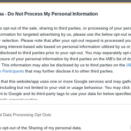
γών Πρώιμης Παιδικής Ηλικίας
ma -
Do Not Process My Personal Information
 Λάρισα
to opt-out of the sale, sharing to third parties, or processing of your per
formation for targeted advertising by us, please use the below opt-out s
γών Πρώιμης Παιδικής Ηλικίας
r selection. Please note that after your opt-out request is processed y
eing interest-based ads based on personal information utilized by us or
disclosed to third parties prior to your opt-out. You may separately opt-
τη Λάρισα
losure of your personal information by third parties on the IAB’s list of
. This information may also be disclosed by us to third parties on the
IA
Participants
that may further disclose it to other third parties.
το Ίλιον
το Χαϊδάρι
 that this website/app uses one or more Google services and may gath
including but not limited to your visit or usage behaviour. You may click 
 to Google and its third-party tags to use your data for below specifi
 Βρεφονηπιοκόμων
ogle consent section.
το Ίλιον
l Data Processing Opt Outs
o opt-out of the Sharing of my personal data.