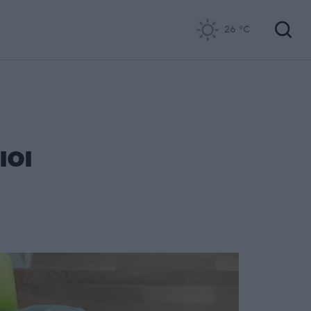
26
°C
ιοι