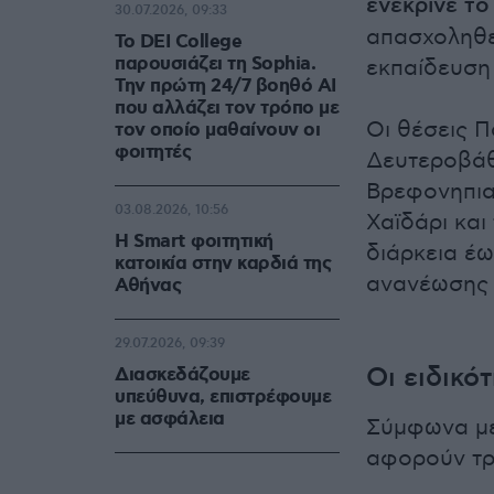
ενέκρινε τ
30.07.2026, 09:33
απασχοληθεί
Το DEI College
παρουσιάζει τη Sophia.
εκπαίδευση 
Την πρώτη 24/7 βοηθό AI
που αλλάζει τον τρόπο με
Οι θέσεις Π
τον οποίο μαθαίνουν οι
φοιτητές
Δευτεροβάθ
Βρεφονηπια
03.08.2026, 10:56
Χαϊδάρι και
Η Smart φοιτητική
διάρκεια έω
κατοικία στην καρδιά της
ανανέωσης 
Αθήνας
29.07.2026, 09:39
Οι ειδικότ
Διασκεδάζουμε
υπεύθυνα, επιστρέφουμε
με ασφάλεια
Σύμφωνα με
αφορούν τρε