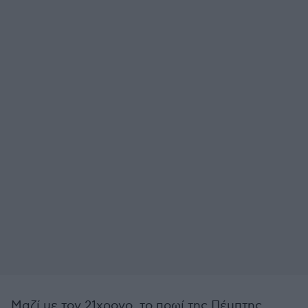
Μαζί με τον 21χρονο, το πρωί της Πέμπτης