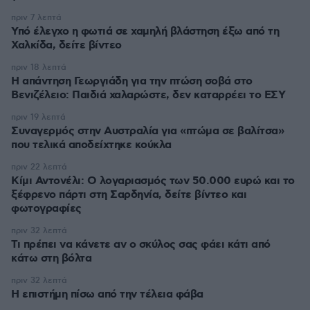
πριν 7 λεπτά
Υπό έλεγχο η φωτιά σε χαμηλή βλάστηση έξω από τη
Χαλκίδα, δείτε βίντεο
πριν 18 λεπτά
Η απάντηση Γεωργιάδη για την πτώση σοβά στο
Βενιζέλειο: Παιδιά χαλαρώστε, δεν καταρρέει το ΕΣΥ
πριν 19 λεπτά
Συναγερμός στην Αυστραλία για «πτώμα σε βαλίτσα»
που τελικά αποδείχτηκε κούκλα
πριν 22 λεπτά
Κίμι Αντονέλι: Ο λογαριασμός των 50.000 ευρώ και το
ξέφρενο πάρτι στη Σαρδηνία, δείτε βίντεο και
φωτογραφίες
πριν 32 λεπτά
Τι πρέπει να κάνετε αν ο σκύλος σας φάει κάτι από
κάτω στη βόλτα
πριν 32 λεπτά
Η επιστήμη πίσω από την τέλεια φάβα