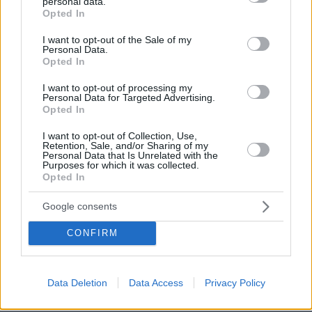
personal data.
grant or deny consent to Google and its third-party tags to
Opted In
Κατερίνα Δ.
use your data for below specified purposes in below Google
consent section.
17.10.2025, 17:06
I want to opt-out of the Sale of my
Personal Data.
Aπαπα γιατί να τους εκδώσετε στις ΗΠΑ; Εδώ να
Opted In
δικαστούν ως ανήλικα με ελαφρυντικά εφηβικής και
μετά εφηβικής ηλικίας και να τσιμπήσουν 6 μήνες,
I want to opt-out of processing my
εννοείται με αναστολή ;)
Personal Data for Targeted Advertising.
Opted In
ΑΠΑΝΤΗΣΗ
I want to opt-out of Collection, Use,
Retention, Sale, and/or Sharing of my
Απορια
Personal Data that Is Unrelated with the
17.10.2025, 17:25
Purposes for which it was collected.
Opted In
Να τους εκτελέσουμε;
ΑΠΑΝΤΗΣΗ
Google consents
NY
CONFIRM
17.10.2025, 17:37
Μη μας βάζεις ιδέες
ΑΠΑΝΤΗΣΗ
Data Deletion
Data Access
Privacy Policy