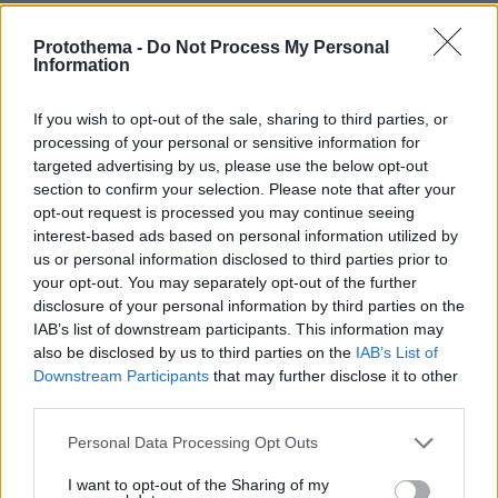
17.10.2025, 17:50
Είδα πρόσφατα αναφορά γι' αυτό το κύκλωμα.
Protothema -
Do Not Process My Personal
Νομίζω ένα από τα ηγετικά στελέχη της ήταν ένας
Information
ελληνικής καταγωγής Αμερικανός.
If you wish to opt-out of the sale, sharing to third parties, or
ΑΠΑΝΤΗΣΗ
processing of your personal or sensitive information for
targeted advertising by us, please use the below opt-out
Κρατήστε τους εδώ!
section to confirm your selection. Please note that after your
17.10.2025, 17:42
opt-out request is processed you may continue seeing
Οι Αμερικανοί να μη μας ζητάνε να τους στείλουμε
interest-based ads based on personal information utilized by
εκεί τέτοια μυαλά! Τα θέλουμε για την Ελλάδα ρε
us or personal information disclosed to third parties prior to
your opt-out. You may separately opt-out of the further
φίλε! Δε γίνεται να μείνουν χωρίς δουλειά
disclosure of your personal information by third parties on the
αστυνομικοί, δικαστήρια, δικηγόροι, φυλακές και
IAB’s list of downstream participants. This information may
νοσοκομεία! Οι Αμερικάνοι καλά θα κάνουν να μας
also be disclosed by us to third parties on the
IAB’s List of
στείλουν μερικούς από τους δικούς τους εδώ, όπως
Downstream Participants
that may further disclose it to other
κάνουν άλλωστε όλες οι άλλες χώρες!
third parties.
ΑΠΑΝΤΗΣΗ
Please note that this website/app uses one or more Google
Personal Data Processing Opt Outs
services and may gather and store information including but
not limited to your visit or usage behaviour. You may click to
I want to opt-out of the Sharing of my