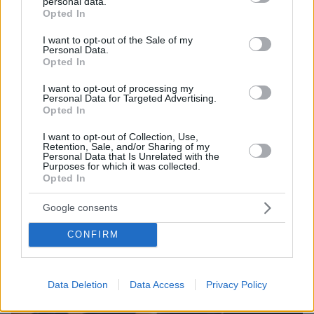
personal data.
grant or deny consent to Google and its third-party tags to
Opted In
και μάθετε πρώτοι όλες τις ειδήσεις
use your data for below specified purposes in below Google
consent section.
I want to opt-out of the Sale of my
Ειδήσεις
Δείτε όλες τις τελευταίες
από την Ελλάδα
Personal Data.
Opted In
και τον Κόσμο, τη στιγμή που συμβαίνουν, στο
Protothema.gr
I want to opt-out of processing my
Personal Data for Targeted Advertising.
Opted In
Thema Insights
I want to opt-out of Collection, Use,
Retention, Sale, and/or Sharing of my
Personal Data that Is Unrelated with the
Purposes for which it was collected.
Opted In
Google consents
CONFIRM
Data Deletion
Data Access
Privacy Policy