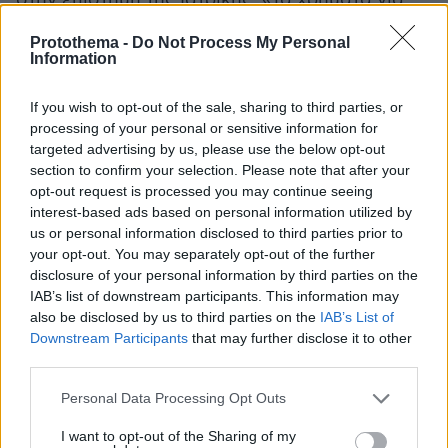
μια σορό είναι αρκετές χιλιάδες ευρώ τα οποία
Protothema -
Do Not Process My Personal
δίδονται στους συγγενείς» είπε ο κ.
Information
Παρασκευάς.
If you wish to opt-out of the sale, sharing to third parties, or
Δείτε βίντεο:
processing of your personal or sensitive information for
targeted advertising by us, please use the below opt-out
section to confirm your selection. Please note that after your
opt-out request is processed you may continue seeing
interest-based ads based on personal information utilized by
us or personal information disclosed to third parties prior to
your opt-out. You may separately opt-out of the further
disclosure of your personal information by third parties on the
IAB’s list of downstream participants. This information may
also be disclosed by us to third parties on the
IAB’s List of
Downstream Participants
that may further disclose it to other
third parties.
Please note that this website/app uses one or more Google
Personal Data Processing Opt Outs
services and may gather and store information including but
not limited to your visit or usage behaviour. You may click to
I want to opt-out of the Sharing of my
protothema.gr στο Google News
Ακολουθήστε το