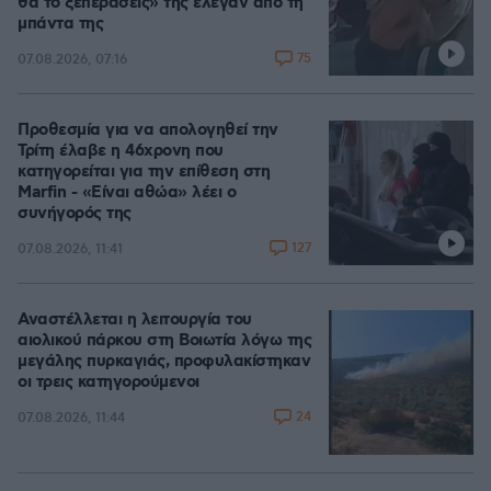
θα το ξεπεράσεις» της έλεγαν από τη
μπάντα της
75
07.08.2026, 07:16
Προθεσμία για να απολογηθεί την
Τρίτη έλαβε η 46χρονη που
κατηγορείται για την επίθεση στη
Marfin - «Είναι αθώα» λέει ο
συνήγορός της
127
07.08.2026, 11:41
Αναστέλλεται η λειτουργία του
αιολικού πάρκου στη Βοιωτία λόγω της
μεγάλης πυρκαγιάς, προφυλακίστηκαν
οι τρεις κατηγορούμενοι
24
07.08.2026, 11:44