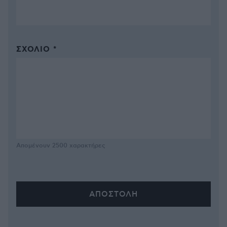
ΣΧΌΛΙΟ *
Απομένουν
2500
χαρακτήρες