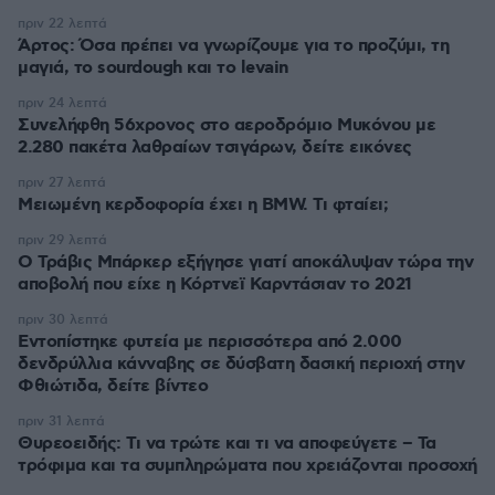
πριν 22 λεπτά
Άρτος: Όσα πρέπει να γνωρίζουμε για το προζύμι, τη
μαγιά, το sourdough και το levain
πριν 24 λεπτά
Συνελήφθη 56χρονος στο αεροδρόμιο Μυκόνου με
2.280 πακέτα λαθραίων τσιγάρων, δείτε εικόνες
πριν 27 λεπτά
Μειωμένη κερδοφορία έχει η BMW. Τι φταίει;
πριν 29 λεπτά
O Τράβις Μπάρκερ εξήγησε γιατί αποκάλυψαν τώρα την
αποβολή που είχε η Κόρτνεϊ Καρντάσιαν το 2021
πριν 30 λεπτά
Εντοπίστηκε φυτεία με περισσότερα από 2.000
δενδρύλλια κάνναβης σε δύσβατη δασική περιοχή στην
Φθιώτιδα, δείτε βίντεο
πριν 31 λεπτά
Θυρεοειδής: Τι να τρώτε και τι να αποφεύγετε – Τα
τρόφιμα και τα συμπληρώματα που χρειάζονται προσοχή