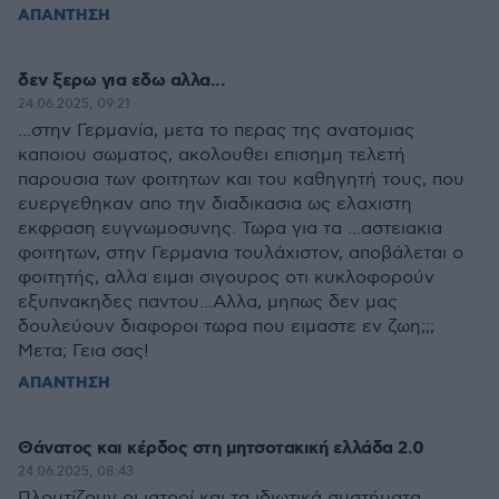
ΑΠΑΝΤΗΣΗ
δεν ξερω για εδω αλλα...
24.06.2025, 09:21
...στην Γερμανία, μετα το περας της ανατομιας
καποιου σωματος, ακολουθει επισημη τελετή
παρουσια των φοιτητων και του καθηγητή τους, που
ευεργεθηκαν απο την διαδικασια ως ελαχιστη
εκφραση ευγνωμοσυνης. Τωρα για τα ...αστειακια
φοιτητων, στην Γερμανια τουλάχιστον, αποβάλεται ο
φοιτητής, αλλα ειμαι σιγουρος οτι κυκλοφορούν
εξυπνακηδες παντου...Αλλα, μηπως δεν μας
δουλεύουν διαφοροι τωρα που ειμαστε εν ζωη;;;
Μετα; Γεια σας!
ΑΠΑΝΤΗΣΗ
Θάνατος και κέρδος στη μητσοτακική ελλάδα 2.0
24.06.2025, 08:43
Πλουτίζουν οι ιατροί και τα ιδιωτικά συστήματα