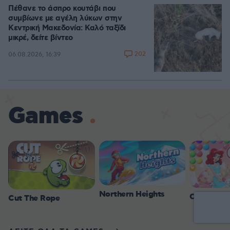
Πέθανε το άσπρο κουτάβι που
συμβίωνε με αγέλη λύκων στην
Κεντρική Μακεδονία: Καλό ταξίδι
μικρέ, δείτε βίντεο
202
06.08.2026, 16:39
Games
Northern Heights
Candy Bub
Cut The Rope