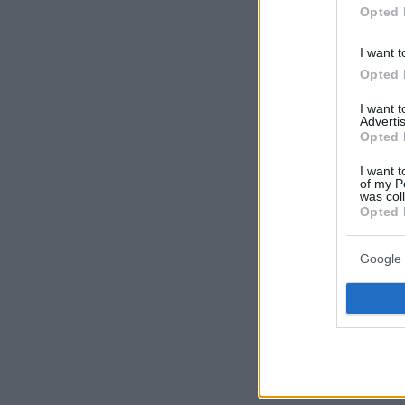
Opted 
I want t
Opted 
I want 
Advertis
Opted 
I want t
of my P
was col
Opted 
Google 
Η κίνηση σ