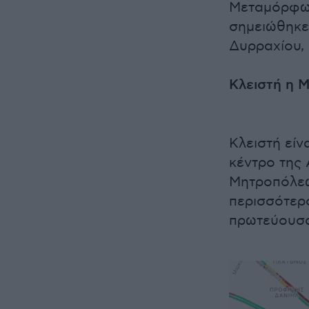
Μεταμόρφωσ
σημειώθηκε
Δυρραχίου, 
Κλειστή η 
Κλειστή εί
κέντρο της
Μητροπόλεω
περισσότερο
πρωτεύουσα