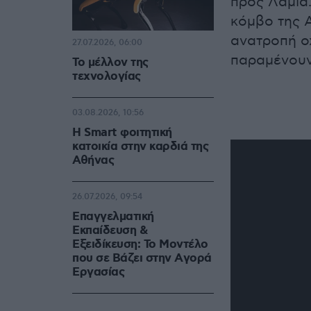
προς Λαμία
κόμβο της Α
ανατροπή ο
27.07.2026, 06:00
παραμένουν
Το μέλλον της
τεχνολογίας
03.08.2026, 10:56
Η Smart φοιτητική
κατοικία στην καρδιά της
Αθήνας
26.07.2026, 09:54
Επαγγελματική
Εκπαίδευση &
Εξειδίκευση: Το Mοντέλο
που σε Bάζει στην Aγορά
Eργασίας