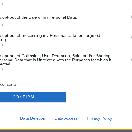
In
o opt-out of the Sale of my Personal Data.
In
to opt-out of processing my Personal Data for Targeted
ing.
In
o opt-out of Collection, Use, Retention, Sale, and/or Sharing
ersonal Data that Is Unrelated with the Purposes for which it
lected.
In
consents
CONFIRM
Data Deletion
Data Access
Privacy Policy
την κάθοδο ξεκινά από τον κόμβο της