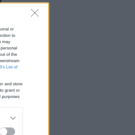
sonal or
ection to
ou may
 personal
out of the
 downstream
B’s List of
er and store
to grant or
ed purposes