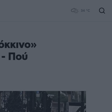
34
°C
όκκινο»
 - Πού