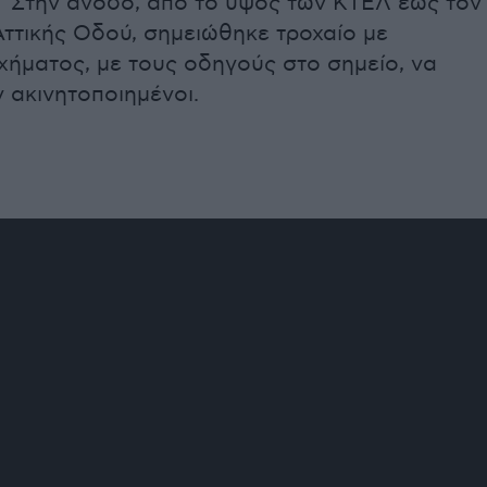
. Στην άνοδο, από το ύψος των ΚΤΕΛ έως τον
ττικής Οδού, σημειώθηκε τροχαίο με
χήματος, με τους οδηγούς στο σημείο, να
 ακινητοποιημένοι.