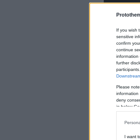
Protothe
If you wish 
sensitive in
confirm you
continue se
information 
further disc
participants
Downstream 
Please note
information 
deny consent
in below Go
Persona
I want t