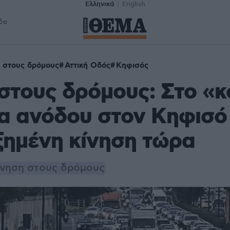
Ελληνικά
English
δα
 στους δρόμους
Αττική Οδός
Κηφισός
στους δρόμους: Στο «κ
α ανόδου στον Κηφισό
ξημένη κίνηση τώρα
κίνηση στους δρόμους