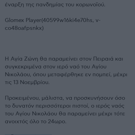
έναρξη της πανδημίας του κορωνοϊού.
Glomex Player(40599w16ki4e70hs, v-
co48oafpsnkx)
Η Αγία Ζώνη θα παραμείνει στον Πειραιά και
συγκεκριμένα στον ιερό ναό του Αγίου
Νικολάου, όπου μεταφέρθηκε εν πομπεί, μέχρι
τις 13 Νοεμβρίου.
Προκειμένου, μάλιστα, να προσκυνήσουν όσο
το δυνατόν περισσότεροι πιστοί, ο ιερός ναός
του Αγίου Νικολάου θα παραμείνει μέχρι τότε
ανοιχτός όλο το 24ωρο.