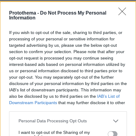
πριν 5 λεπτά
Ανταπόκριση από δύο κινηματογραφιστές στο Ιράν:
Protothema -
Do Not Process My Personal
«Ζούμε σε μια διαρκή αβεβαιότητα, έναν πόλεμο σε
Information
πλήρη κλιμάκωση»
If you wish to opt-out of the sale, sharing to third parties, or
πριν 5 λεπτά
processing of your personal or sensitive information for
Στρες των μουστακιών της γάτας- Τι είναι και πώς να
βοηθήσετε το ζώο σας
targeted advertising by us, please use the below opt-out
section to confirm your selection. Please note that after your
πριν 14 λεπτά
opt-out request is processed you may continue seeing
Η Άννα Βίσση απόλαυσε μπάντα που έπαιξε Τσιτσάνη σε
interest-based ads based on personal information utilized by
δρόμο στο Φισκάρδο, δείτε βίντεο
us or personal information disclosed to third parties prior to
your opt-out. You may separately opt-out of the further
πριν 15 λεπτά
Από τη Χαλκιδική μέχρι την Κρήτη: 51 βουτιές για το
disclosure of your personal information by third parties on the
φετινό καλοκαίρι
IAB’s list of downstream participants. This information may
also be disclosed by us to third parties on the
IAB’s List of
πριν 19 λεπτά
Downstream Participants
that may further disclose it to other
«Ρήτρα διαφυγής» για την Ενέργεια: Η Ελλάδα πληρώνει
third parties.
€1 δισ. για να θωρακιστεί απέναντι σε μια νέα κρίση
Please note that this website/app uses one or more Google
Personal Data Processing Opt Outs
πριν 20 λεπτά
services and may gather and store information including but
Πέντε λόγοι που η Kelly Rutherford έχει την πιο κομψή
not limited to your visit or usage behaviour. You may click to
I want to opt-out of the Sharing of my
καλοκαιρινή γκαρνταρόμπα