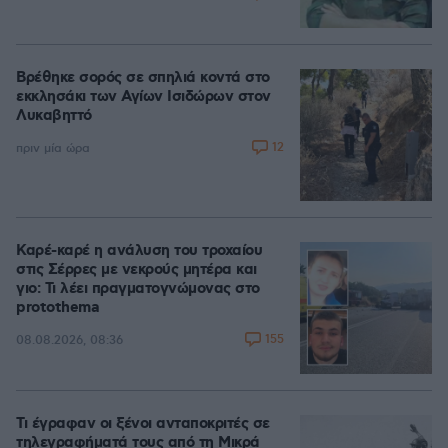
Βρέθηκε σορός σε σπηλιά κοντά στο
εκκλησάκι των Αγίων Ισιδώρων στον
Λυκαβηττό
12
πριν μία ώρα
Καρέ-καρέ η ανάλυση του τροχαίου
στις Σέρρες με νεκρούς μητέρα και
γιο: Τι λέει πραγματογνώμονας στο
protothema
155
08.08.2026, 08:36
Τι έγραφαν οι ξένοι ανταποκριτές σε
τηλεγραφήματά τους από τη Μικρά