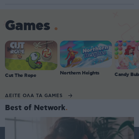
Games
Northern Heights
Candy Bub
Cut The Rope
ΔΕΙΤΕ ΟΛΑ ΤΑ GAMES
Best of Network