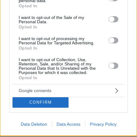
personal data.
grant or deny consent to Google and its third-party tags to
Opted In
πριν 24 λεπτά
use your data for below specified purposes in below Google
Απαγορεύτηκε ο απόπλους πλοίου με 26 επιβάτες από
consent section.
I want to opt-out of the Sale of my
το λιμάνι της Κέρκυρας λόγω μηχανικής βλάβης
Personal Data.
Opted In
πριν 24 λεπτά
Τι κάνει τα ηλεκτρικά πιο επικίνδυνα απ’ όσο νομίζουμε;
I want to opt-out of processing my
Personal Data for Targeted Advertising.
πριν 28 λεπτά
Opted In
Στουρνάρας στη Handelsblatt: Ευπρόσδεκτες οι ξένες
συμμετοχές στις ελληνικές τράπεζες – Τα σενάρια
I want to opt-out of Collection, Use,
εξαγορών
Retention, Sale, and/or Sharing of my
Personal Data that Is Unrelated with the
Purposes for which it was collected.
πριν 33 λεπτά
Opted In
Πίεση: Το νόστιμο «βασιλικό» φρούτο που τη ρίχνει
χαμηλά
Google consents
CONFIRM
ΔΕΙΤΕ ΟΛΕΣ ΤΙΣ ΕΙΔΗΣΕΙΣ
Data Deletion
Data Access
Privacy Policy
ΤΑ ΠΙΟ ΔΗΜΟΦΙΛΗ