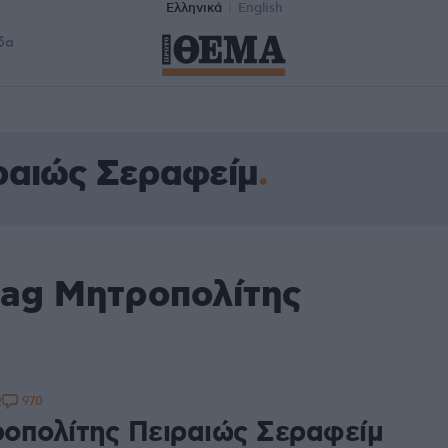
Ελληνικά
English
δα
ραιώς Σεραφείμ
tag Μητροπολίτης
970
2
οπολίτης Πειραιώς Σεραφείμ