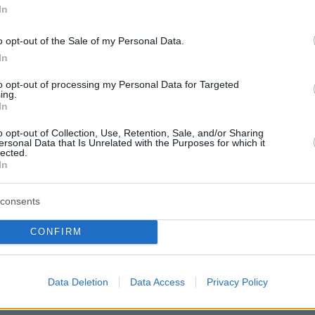
σεις»
In
o opt-out of the Sale of my Personal Data.
3
In
πρότητα ο αγιασμός των
to opt-out of processing my Personal Data for Targeted
σε Αθήνα και Πειραιά - Δείτε
ing.
In
, φωτογραφίες
o opt-out of Collection, Use, Retention, Sale, and/or Sharing
ersonal Data that Is Unrelated with the Purposes for which it
ου έδωσε το παρών στις δύο τελετές στο λιμάνι του
lected.
 τη Δεξαμενή - Ο συμβολισμός με την απελευθέρωση
In
consents
2
CONFIRM
ατούντος του Αρχιεπισκόπου ο
ός των υδάτων στον Πειραιά -
Data Deletion
Data Access
Privacy Policy
βίντεο και φωτογραφίες