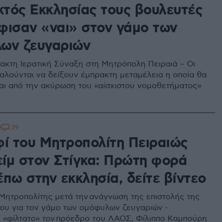
εκτός Εκκλησίας τους βουλευτές
φισαν «ναι» στον γάμο των
ων ζευγαριών
ακτη Ιερατική Σύναξη στη Μητρόπολη Πειραιά – Οι
αλούνται να δείξουν έμπρακτη μεταμέλεια η οποία θα
αι από την ακύρωση του «αίσχιστου νομοθετήματος»
29
2
φί του Μητροπολίτη Πειραιώς
ίμ στον Στίγκα: Πρώτη φορά
πω στην εκκλησία, δείτε βίντεο
 Μητροπολίτης μετά την ανάγνωση της επιστολής της
ου για τον γάμο των ομόφυλων ζευγαριών -
 «φίλτατο» τον πρόεδρο του ΛΑΟΣ, Φίλιππο Καμπούρη