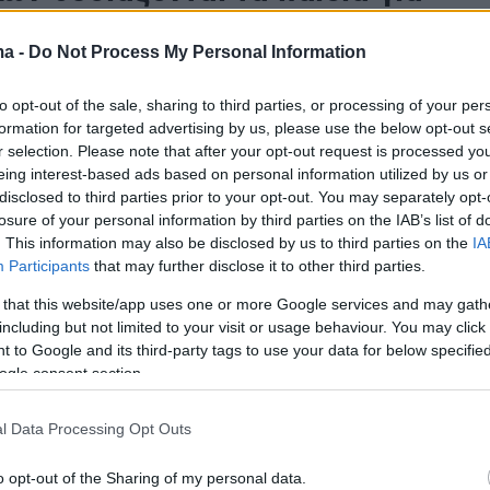
ιωθεί μια στείρα ένωση
ma -
Do Not Process My Personal Information
δραση της Μητρόπολης Πειραιώς στις εξαγγελίες για
 ομοφύλων – Επικαλείται εργασία που λέει ότι «τα
to opt-out of the sale, sharing to third parties, or processing of your per
ομόφυλης σύζευξης ορφανεύουν πολλές φορές» και
formation for targeted advertising by us, please use the below opt-out s
ν αυξημένα ποσοστά ενδοοικογενειακής βίας
r selection. Please note that after your opt-out request is processed y
eing interest-based ads based on personal information utilized by us or
disclosed to third parties prior to your opt-out. You may separately opt-
339
losure of your personal information by third parties on the IAB’s list of
ειραιώς Σεραφείμ κατά
. This information may also be disclosed by us to third parties on the
IA
Participants
that may further disclose it to other third parties.
άκη: Επαίρεται δημοσίως ως
 that this website/app uses one or more Google services and may gath
ο με τον ατυχή νεανία που
including but not limited to your visit or usage behaviour. You may click 
 to Google and its third-party tags to use your data for below specifi
εί «σύζυγόν» του
ogle consent section.
ης Πειραιώς επισημαίνει ότι σέβεται τον κ.
πως κάθε άνθρωπο και τιμά τη θεόσδοτη ελευθερία
l Data Processing Opt Outs
ηρίζει ότι «η σωματική πρακτική της ομοφυλοφιλίας
 φύλων είναι ο ασφαλέστατος δρόμος για τις
o opt-out of the Sharing of my personal data.