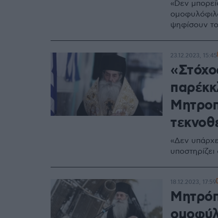
«Dεν μπορείς
ομοφυλόφιλο
ψηφίσουν το
23.12.2023, 15:45
«Στόχος
παρέκκ
Μητροπ
τεκνοθ
«Δεν υπάρχει
υποστηρίζει
18.12.2023, 17:59
Μητρόπ
ομοφύλ