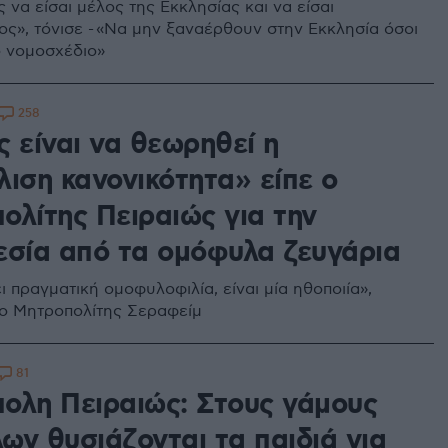
 να είσαι μέλος της Εκκλησίας και να είσαι
ς», τόνισε - «Να μην ξαναέρθουν στην Εκκλησία όσοι
 νομοσχέδιο»
258
 είναι να θεωρηθεί η
λιση κανονικότητα» είπε ο
ολίτης Πειραιώς για την
εσία από τα ομόφυλα ζευγάρια
 πραγματική ομοφυλοφιλία, είναι μία ηθοποιία»,
 ο Μητροπολίτης Σεραφείμ
81
ολη Πειραιώς: Στους γάμους
ων θυσιάζονται τα παιδιά για