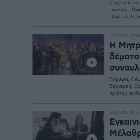
Στην τελετή
Γιάννης Πλα
Πειραιά, Γι
22.12.2022, 07:5
Η Μητρ
δέματα
συναυλ
Σήμερα, Πέμ
Σεραφείμ θα
πρώτης ανά
04.12.2022, 12:52
Εγκαιν
Μέλαθρο