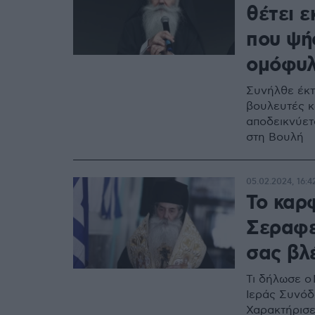
θέτει 
που ψή
ομόφυλ
Συνήλθε έκτ
βουλευτές κ
αποδεικνύετ
στη Βουλή
05.02.2024, 16:4
Το καρ
Σεραφε
σας βλέ
Τι δήλωσε ο
Ιεράς Συνόδ
Χαρακτήρισε