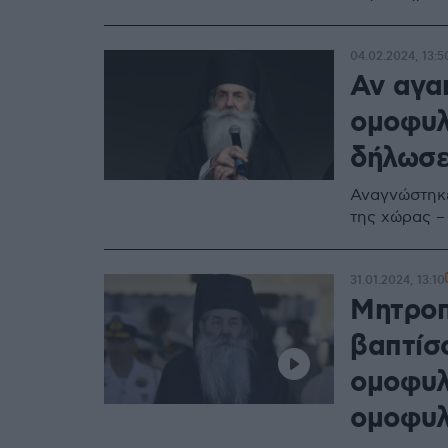
04.02.2024, 13:5
Αν αγα
ομοφυλ
δήλωσε
Αναγνώστηκε
της χώρας –
31.01.2024, 13:10
Μητροπ
βαπτίσ
ομοφυλ
ομοφυλ