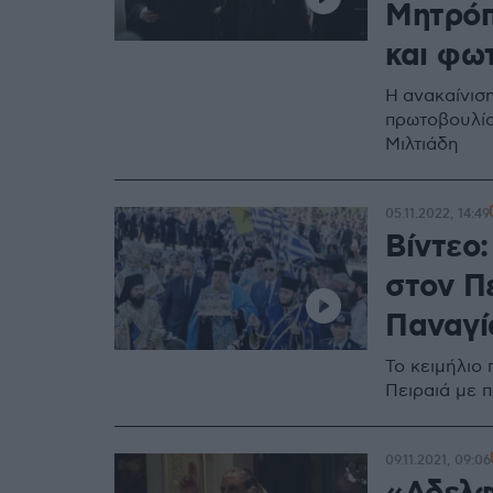
Μητρόπ
και φω
Η ανακαίνιση
πρωτοβουλία
Μιλτιάδη
05.11.2022, 14:49
Βίντεο
στον Π
Παναγί
Το κειμήλιο
Πειραιά με π
09.11.2021, 09:06