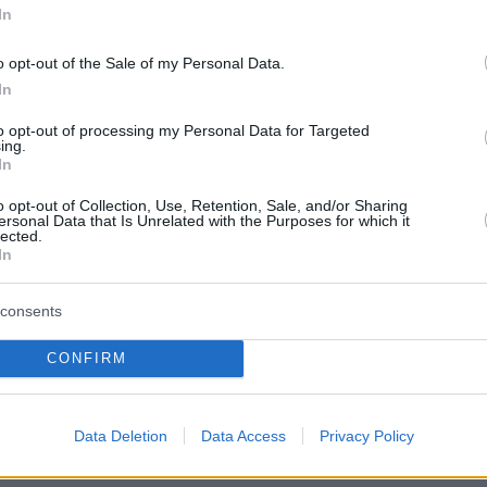
In
το παράδειγμα της πανδημίας και θυμίζοντας
δα δώρισε 250.000 δόσεις εμβολίου κατά του
o opt-out of the Sale of my Personal Data.
In
to opt-out of processing my Personal Data for Targeted
τάκης συνέχισε λέγοντας πως υπάρχει ταύτιση
ing.
In
χωρών όσον αφορά στην καταδίκη της
ς συμπεριφοράς της Τουρκίας
.
«Η ηγεσία της
o opt-out of Collection, Use, Retention, Sale, and/or Sharing
ersonal Data that Is Unrelated with the Purposes for which it
χνει να μην αντιλαμβάνεται να μηνύματα των
lected.
In
ίπε ο πρωθυπουργός, λέγοντας πως όσα κάνει
πονομεύει την ειρήνη στην περιοχή.
consents
 δρόμο για την οικοδόμηση σχέσεων
CONFIRM
 και καλής γειτονίας μακριά από λογικές
ονομερούς αυθαιρεσίας, απειλών πολέμου,
Data Deletion
Data Access
Privacy Policy
που σίγουρα δεν ανήκουν στον 21ο αιώνα».