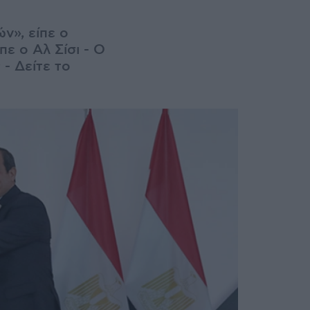
ν», είπε ο
ε ο Αλ Σίσι - Ο
- Δείτε το