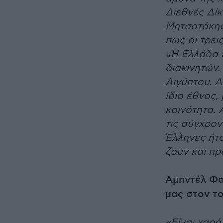
Διεθνές Δί
Μητσοτάκης
πως οι τρει
«Η Ελλάδα 
διακινητών.
Αιγύπτου. 
ίδιο έθνος,
κοινότητα. 
τις σύγχρον
Έλληνες ήτ
ζουν και πρ
Αμπντέλ Φα
μας στον το
«Είναι χαρά