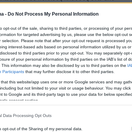
στίθενται και δύο μνημόνια συνεργασίας αυτά
ma -
Do Not Process My Personal Information
ν στην ενέργεια και στους αποδήμους. Ο
ός στάθηκε ειδικά στην ενέργεια λέγοντας
to opt-out of the sale, sharing to third parties, or processing of your per
οχή μας και οι τρεις χώρες αναβαθμίζονται
formation for targeted advertising by us, please use the below opt-out s
ή.
r selection. Please note that after your opt-out request is processed y
eing interest-based ads based on personal information utilized by us or
disclosed to third parties prior to your opt-out. You may separately opt-
ερότητας στην Ανατολική Μεσόγειο»
losure of your personal information by third parties on the IAB’s list of
ε το «σχήμα Ελλάδας - Κύπρου - Αιγύπτου»
ο
. This information may also be disclosed by us to third parties on the
IA
Participants
that may further disclose it to other third parties.
ός Κυριάκος Μητσοτάκης. Φάρος
ας σε πολλά και παράλληλα πεδία δράσης,
 that this website/app uses one or more Google services and may gath
including but not limited to your visit or usage behaviour. You may click 
έργεια και τον τουρισμό μέχρι την προστασία
 to Google and its third-party tags to use your data for below specifi
λοντος και από την υψηλή τεχνολογία μέχρι
ogle consent section.
αι τη ναυτιλία».
l Data Processing Opt Outs
o opt-out of the Sharing of my personal data.
και άλλα μέτωπα, είπε ο κ. Μητσοτάκης,