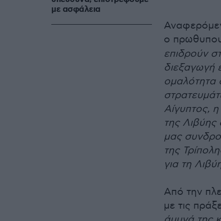
με ασφάλεια
Αναφερόμεν
ο πρωθυπου
επιδρούν στ
διεξαγωγή 
ομαλότητα 
στρατευμάτ
Αίγυπτος, 
της Λιβύης 
μας συνδρο
της Τρίπολη
για τη Λιβύ
Από την πλε
με τις πράξ
άμυνά της 