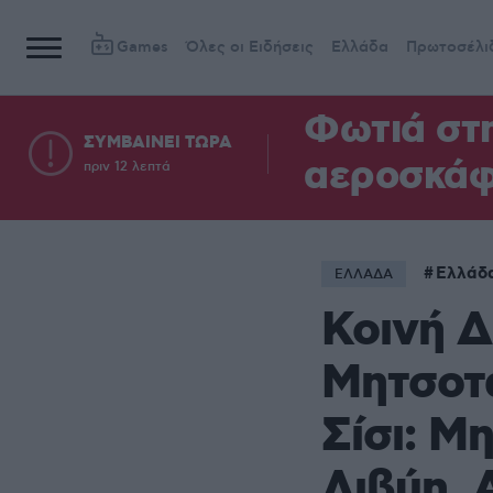
Games
Όλες οι Ειδήσεις
Ελλάδα
Πρωτοσέλι
Φωτιά στ
ΣΥΜΒΑΙΝΕΙ ΤΩΡΑ
αεροσκά
πριν 12 λεπτά
Ελλάδ
ΕΛΛΑΔΑ
Κοινή 
Μητσοτά
Σίσι: Μ
Λιβύη, 