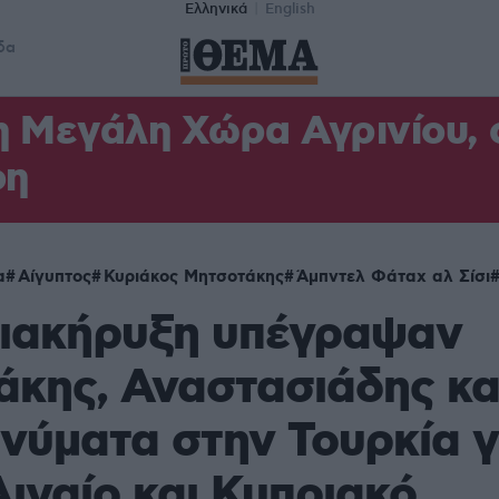
Ελληνικά
English
δα
η Μεγάλη Χώρα Αγρινίου,
φη
α
Αίγυπτος
Κυριάκος Μητσοτάκης
Άμπντελ Φάταχ αλ Σίσι
Διακήρυξη υπέγραψαν
κης, Αναστασιάδης κα
ηνύματα στην Τουρκία γ
Αιγαίο και Κυπριακό