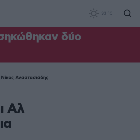
33
°C
 σηκώθηκαν δύο
Νίκος Αναστασιάδης
ι Αλ
ια