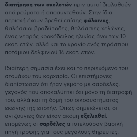
διατήρηση των σκελετών
πριν αυτοί διαλυθούν
από ρεύματα ή αποσυντεθούν. Στην ίδια
φάλαινες
περιοχή έχουν βρεθεί επίσης
,
θαλάσσιοι βραδύποδες, θαλάσσιες χελώνες,
ένας νεαρός κροκόδειλος ηλικίας άνω των 10
εκατ. ετών, αλλά και το κρανίο ενός τεράστιου
ποτάμιου δελφινιού 16 εκατ. ετών.
Ιδιαίτερη σημασία έχει και το περιεχόμενο του
στομάχου του καρχαρία. Οι επιστήμονες
διαπίστωσαν ότι ήταν γεμάτο με σαρδέλες,
γεγονός που αποκαλύπτει όχι μόνο τη διατροφή
του, αλλά και τη δομή του οικοσυστήματος
εκείνης της εποχής. Όπως σημειώνεται, οι
εξελιχθεί
αντζούγιες δεν είχαν ακόμη
,
σαρδέλες
επομένως οι
αποτελούσαν βασική
πηγή τροφής για τους μεγάλους θηρευτές.