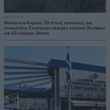
πριν 41 λεπτά
Φωτιά στο Κορωπί, 112 στους κατοίκους για
ετοιμότητα: Επιχειρούν ισχυρές επίγειες δυνάμεις
και έξι εναέρια, βίντεο