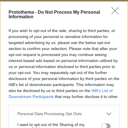
εκατομμυρίων ετών. Το συγκεκριμένο
απολίθωμα αποτελεί ένα ακόμη κομμάτι αυτού
Protothema -
Do Not Process My Personal
Information
του παζλ: έναν θηρευτή με «μαχαίρια» για
δόντια και στομάχι γεμάτο σαρδέλες,
If you wish to opt-out of the sale, sharing to third parties, or
διατηρημένο σε μια έρημο που κάποτε ήταν
processing of your personal or sensitive information for
θάλασσα.
targeted advertising by us, please use the below opt-out
section to confirm your selection. Please note that after your
opt-out request is processed you may continue seeing
protothema.gr στο Google News
Ακολουθήστε το
interest-based ads based on personal information utilized by
us or personal information disclosed to third parties prior to
και μάθετε πρώτοι όλες τις ειδήσεις
your opt-out. You may separately opt-out of the further
disclosure of your personal information by third parties on the
Ειδήσεις
Δείτε όλες τις τελευταίες
από την Ελλάδα
IAB’s list of downstream participants. This information may
και τον Κόσμο, τη στιγμή που συμβαίνουν, στο
also be disclosed by us to third parties on the
IAB’s List of
Protothema.gr
Downstream Participants
that may further disclose it to other
third parties.
Thema Insights
Please note that this website/app uses one or more Google
Personal Data Processing Opt Outs
services and may gather and store information including but
not limited to your visit or usage behaviour. You may click to
I want to opt-out of the Sharing of my