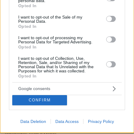
personal data.
grant or deny consent to Google and its third-party tags to
Opted In
use your data for below specified purposes in below Google
consent section.
I want to opt-out of the Sale of my
Personal Data.
Opted In
I want to opt-out of processing my
Personal Data for Targeted Advertising.
Opted In
I want to opt-out of Collection, Use,
Retention, Sale, and/or Sharing of my
Personal Data that Is Unrelated with the
Purposes for which it was collected.
Opted In
Google consents
CONFIRM
Data Deletion
Data Access
Privacy Policy
04.08.2026, 11:20
Πώς μια απλή ιδέα εξελίχθηκε σε κορυφαίο θεσμό