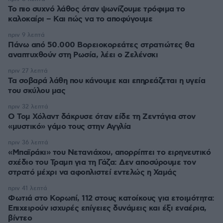
Το πιο συχνό λάθος όταν ψωνίζουμε τρόφιμα το
καλοκαίρι – Και πώς να το αποφύγουμε
πριν 9 λεπτά
Πάνω από 50.000 Βορειοκορεάτες στρατιώτες θα
αναπτυχθούν στη Ρωσία, λέει ο Ζελένσκι
πριν 27 λεπτά
Τα σοβαρά λάθη που κάνουμε και επηρεάζεται η υγεία
του σκύλου μας
πριν 32 λεπτά
Ο Τομ Χόλαντ δάκρυσε όταν είδε τη Ζεντάγια στον
«μυστικό» γάμο τους στην Αγγλία
πριν 36 λεπτά
«Μπαϊράκι» του Νετανιάχου, απορρίπτει το ειρηνευτικό
σχέδιο του Τραμπ για τη Γάζα: Δεν αποσύρουμε τον
στρατό μέχρι να αφοπλιστεί εντελώς η Χαμάς
πριν 41 λεπτά
Φωτιά στο Κορωπί, 112 στους κατοίκους για ετοιμότητα:
Επιχειρούν ισχυρές επίγειες δυνάμεις και έξι εναέρια,
βίντεο