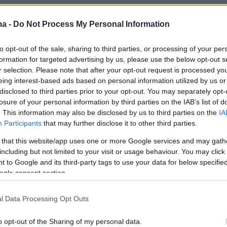
ma -
Do Not Process My Personal Information
π ξεκινάει με την φιγούρα του -διάσημου πλέο
to opt-out of the sale, sharing to third parties, or processing of your per
 απεικονίζεται και στο εξώφυλλο του LP τους.
formation for targeted advertising by us, please use the below opt-out s
ν στοχασμό, που αφορά στους άστεγους
r selection. Please note that after your opt-out request is processed y
eing interest-based ads based on personal information utilized by us or
αρουσιάζει την σκληρότητα όσων ζουν στον
disclosed to third parties prior to your opt-out. You may separately opt-
στέγη, καθώς και τις δυσκολίες, που
losure of your personal information by third parties on the IAB’s list of
υν οι πρόσφυγες, που αναγκάζονται να
. This information may also be disclosed by us to third parties on the
IA
Participants
that may further disclose it to other third parties.
ν τις χώρες τους. Μάλιστα, σε διάφορα πλάνα
ιπ εμφανίζεται και ο τραγουδιστής της μπάντα
 that this website/app uses one or more Google services and may gath
including but not limited to your visit or usage behaviour. You may click 
ν
.
 to Google and its third-party tags to use your data for below specifi
ogle consent section.
l Data Processing Opt Outs
o opt-out of the Sharing of my personal data.