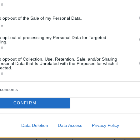
In
o opt-out of the Sale of my Personal Data.
In
to opt-out of processing my Personal Data for Targeted
ing.
In
o opt-out of Collection, Use, Retention, Sale, and/or Sharing
ersonal Data that Is Unrelated with the Purposes for which it
lected.
In
consents
CONFIRM
υ σχετικά με την κυκλοφορία του βίντεο κλιπ,
 αναφέρει
:
«Κατόπιν συστάσεων από το
, τον Jakko Jaksyzk των King Crimson, ήρθα σ
Data Deletion
Data Access
Privacy Policy
 νεαρό Ιρανό videographer και σκηνοθέτη Sa