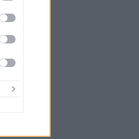
 ο
ε
m