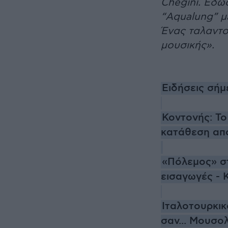
Chegini. Έδω
“Aqualung” μ
Ένας ταλαντο
μουσικής».
Ειδήσεις σή
Κοντονής: Το
κατάθεση απ
«Πόλεμος» σ
εισαγωγές - 
Ιταλοτουρκικ
σαν... Μουσο