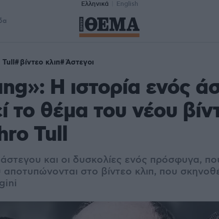
Ελληνικά
English
δα
 Tull
βίντεο κλιπ
Άστεγοι
ng»: Η ιστορία ενός ά
ί το θέμα του νέου βίν
hro Tull
 άστεγου και οι δυσκολίες ενός πρόσφυγα, πο
υ αποτυπώνονται στο βίντεο κλιπ, που σκηνοθ
gini