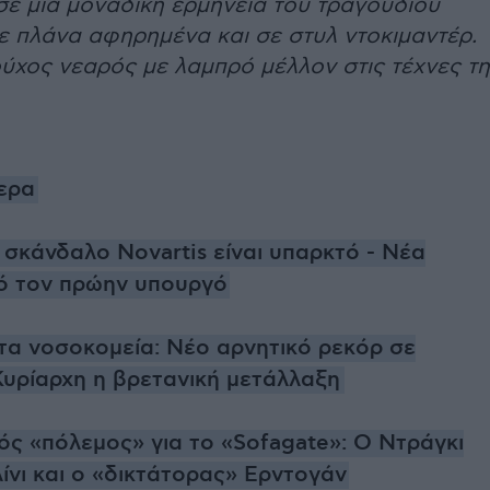
σε μια μοναδική ερμηνεία του τραγουδιού
ε πλάνα αφηρημένα και σε στυλ ντοκιμαντέρ.
ύχος νεαρός με λαμπρό μέλλον στις τέχνες τ
μερα
 σκάνδαλο Novartis είναι υπαρκτό - Νέα
ό τον πρώην υπουργό
τα νοσοκομεία: Νέο αρνητικό ρεκόρ σε
Κυρίαρχη η βρετανική μετάλλαξη
ός «πόλεμος» για το «Sofagate»: Ο Ντράγκι
λίνι και ο «δικτάτορας» Ερντογάν