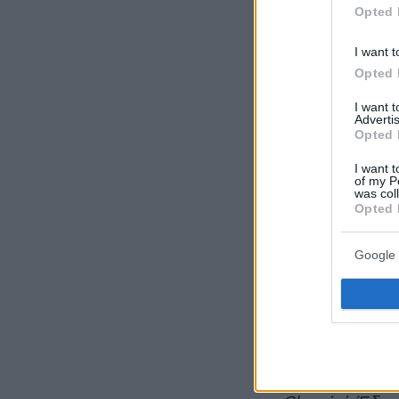
Opted 
I want t
Opted 
I want 
Advertis
Opted 
I want t
of my P
was col
Opted 
Google 
Σε δήλωση το
Ίαν Άντερσον
φιλαράκι μου
επαφή με τον