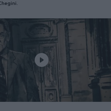
Chegini
.