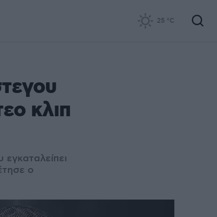
25
°C
στεγου
τεο κλιπ
υ εγκαταλείπει
έτησε ο