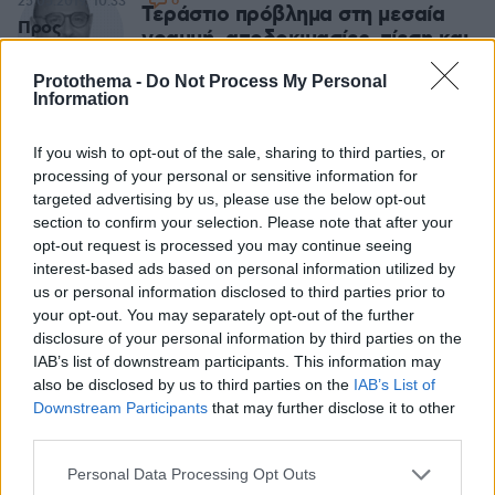
6
25.05.2019, 10:33
πανδημίας,
δασκάλους.
Τεράστιο πρόβλημα στη μεσαία
Προς
δημιουργούν νέα
γραμμή, αποδοκιμασίες, πίεση και
αναποφάσιστους
δεδομένα στην
εναλλακτικές
πολίτες
εξέλιξη του
Protothema -
Do Not Process My Personal
25
06.08.2026, 09:27
Information
Οι ευρωεκλογές
μεταναστευτικού-
της 26ης Μαΐου
προσφυγικού
αποτελούν
προβλήματος.
If you wish to opt-out of the sale, sharing to third parties, or
κομβικό σημείο
processing of your personal or sensitive information for
για το μέλλον της
targeted advertising by us, please use the below opt-out
Ευρώπης, αλλά και
section to confirm your selection. Please note that after your
opt-out request is processed you may continue seeing
της Ελλάδας.
interest-based ads based on personal information utilized by
us or personal information disclosed to third parties prior to
your opt-out. You may separately opt-out of the further
disclosure of your personal information by third parties on the
IAB’s list of downstream participants. This information may
also be disclosed by us to third parties on the
IAB’s List of
Downstream Participants
that may further disclose it to other
third parties.
Please note that this website/app uses one or more Google
Personal Data Processing Opt Outs
services and may gather and store information including but