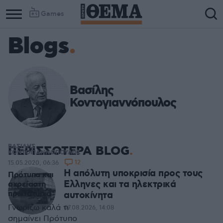
Games
Blogs
Βασίλης
Κοντογιαννόπουλος
ΒΑΣΙΛΗΣ
ΠΕΡΙΣΣΟΤΕΡΑ BLOG
ΚΟΝΤΟΓΙΑΝΝΟΠΟΥΛΟΣ
12
15.05.2020, 06:36
Η απόλυτη υποκρισία προς τους
Πρότυπα και
Ελληνες και τα ηλεκτρικά
αχρείαστη
πρωτοτυπία
αυτοκίνητα
Γνωρίζω καλά τι
07.08.2026, 14:08
σημαίνει Πρότυπο