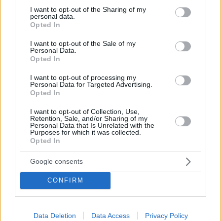
not limited to your visit or usage behaviour. You may click to
I want to opt-out of the Sharing of my
personal data.
grant or deny consent to Google and its third-party tags to
Opted In
use your data for below specified purposes in below Google
consent section.
I want to opt-out of the Sale of my
Personal Data.
Opted In
I want to opt-out of processing my
Personal Data for Targeted Advertising.
Opted In
I want to opt-out of Collection, Use,
Retention, Sale, and/or Sharing of my
Personal Data that Is Unrelated with the
Purposes for which it was collected.
Opted In
Google consents
CONFIRM
Data Deletion
Data Access
Privacy Policy