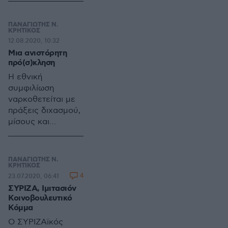
όλο περισσότερο
επεκτατικός και
ΠΑΝΑΓΙΩΤΗΣ Ν.
επιθετικός
ΚΡΗΤΙΚΟΣ
12.08.2020, 10:32
καθοδηγούμενος
Μια ανιστόρητη
από ένα
πρό(σ)κληση
νεοσουλτάνο, τον
Ερντογάν, ο
Η εθνική
οποίος έχει
συμφιλίωση
επιβάλει στην
ναρκοθετείται με
Τουρκία ένα
πράξεις διχασμού,
ολοκληρωτικό
μίσους και
σύστημα εξουσίας
ματαιόδοξες
το οποίο θα
ιστορικές
ζήλευε ακόμη και
αναδρομές από τις
ΠΑΝΑΓΙΩΤΗΣ Ν.
ο Χίτλερ;
δυνάμεις του
ΚΡΗΤΙΚΟΣ
4
23.07.2020, 06:41
ΣΥΡΙΖΑ και
ΣΥΡΙΖΑ, Ιμιτασιόν
μάλιστα τις
Κοινοβουλευτικό
νεότερες. Τις
Κόμμα
άγευστες της
Ο ΣΥΡΙΖΑϊκός
Ιστορίας. Την