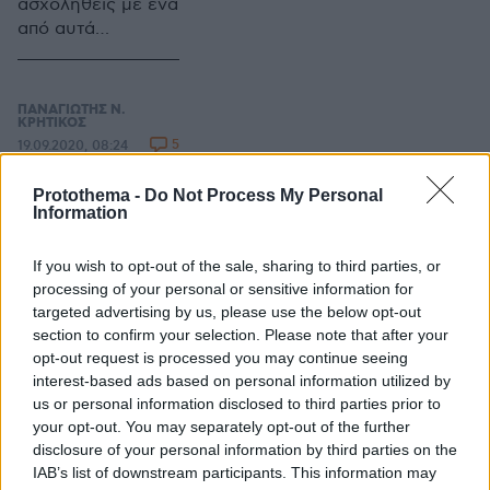
και γίνεται
ασχοληθείς με ένα
περισσότερο
από αυτά
απειλητικό. Η ώρα
αναλυτικά,
ενός πλημμυρικού
χάνονται τα
φαινομένου είναι
υπόλοιπα. Γίνονται
ΠΑΝΑΓΙΩΤΗΣ Ν.
ζήτημα χρόνου.
παρελθόν και
ΚΡΗΤΙΚΟΣ
5
19.09.2020, 08:24
μερικές φορές
Ο
παίρνουν τη
νεοθωμανοϊσλαμισ
Protothema -
Do Not Process My Personal
μορφή
μός να αποκρουστεί
Information
τετελεσμένου.
τώρα
Είναι γεγονός ότι ο
If you wish to opt-out of the sale, sharing to third parties, or
νεοθωμανισμός
processing of your personal or sensitive information for
targeted advertising by us, please use the below opt-out
του Ερντογάν είναι
section to confirm your selection. Please note that after your
επεκτατικός.
opt-out request is processed you may continue seeing
Αποτελεί σταθερή
interest-based ads based on personal information utilized by
και φανερή απειλή
us or personal information disclosed to third parties prior to
για την Ε.Ε, το
your opt-out. You may separately opt-out of the further
δυτικό πολιτισμό
ΠΑΝΑΓΙΩΤΗΣ Ν.
disclosure of your personal information by third parties on the
και το δυτικό
ΚΡΗΤΙΚΟΣ
IAB’s list of downstream participants. This information may
8
17.09.2020, 07:11
τρόπο ζωής.