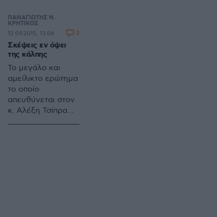
πορείας του τόπου.
ΠΑΝΑΓΙΩΤΗΣ Ν.
ΚΡΗΤΙΚΟΣ
2
12.09.2015, 13:06
Σκέψεις εν όψει
της κάλπης
Το μεγάλο και
αμείλικτο ερώτημα
το οποίο
απευθύνεται στον
κ. Αλέξη Τσίπρα
είναι γιατί εκείνο
το οποίο θα
υποχρεωθεί να
κάνει στις 21
Σεπτεμβρίου, αν
και εφόσον είναι
πρώτο κόμμα, δεν
το έκανε κατά τη
διάρκεια της