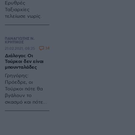
Ερυθρές
μετά την
Ταξιαρχίες
αντίστοιχη
τελείωσε νωρίς.
διαδικασία του
2004, που
ανέδειξε ο λαός
τον Γιώργο
ΠΑΝΑΓΙΩΤΗΣ Ν.
ΚΡΗΤΙΚΟΣ
Παπανδρέου στην
34
21.02.2021, 08:25
ηγεσία του
Διάλογοι: Οι
ΠΑ.ΣΟ.Κ.
Τούρκοι δεν είναι
μπουνταλάδες
Γρηγόρης:
Πρόεδρε, οι
Τούρκοι πότε θα
βγάλουν το
σκασμό και πότε
θα πάψουν να
επιβουλεύονται
την εθνική μας
ακεραιότητα και