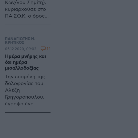
Κων/νου Σημίτη),
κυριαρχούσε στο
ΠΑ.ΣΟ.Κ. ο όρος
«εκσυγχρονισμός»,
με στόχο να
αποκτήσει ο όρος
ΠΑΝΑΓΙΩΤΗΣ Ν.
αυτός ιδεολογικό
ΚΡΗΤΙΚΟΣ
14
05.12.2020, 09:02
περιεχόμενο.
Ημέρα μνήμης και
Προσωπικά δεν
όχι ημέρα
αποδέχθηκα τον
μισαλλοδοξίας
όρο
Την επομένη της
«εκσυγχρονισμός».
δολοφονίας του
Και δεν τον
Αλέξη
αποδέχθηκα για
Γρηγορόπουλου,
έναν απλό λόγο:
έγραψα ένα
Επειδή είμαι
ποίημα. Πήγα και
σοσιαλιστής.
το καρφίτσωσα
στον τόπο της
δολοφονίας (οδός
Τζαβέλλα και