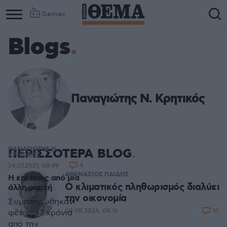
Games
Blogs
Παναγιώτης Ν. Κρητικός
ΠΑΝΑΓΙΩΤΗΣ Ν.
ΠΕΡΙΣΣΟΤΕΡΑ BLOG
ΚΡΗΤΙΚΟΣ
4
24.07.2021, 08:49
ΑΘΑΝΑΣΙΟΣ ΠΑΙΔΗΣ
Η επέτειος από μια
Ο κλιματικός πληθωρισμός διαλύει
άλλη οπτική
την οικονομία
Συμπληρώθηκαν
10
08.08.2026, 08:16
φέτος 47 χρόνια
από την