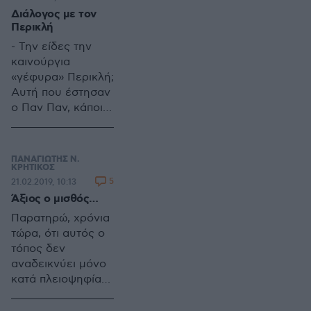
δεκαετία του 1950
Διάλογος με τον
και μετά.
Περικλή
- Την είδες την
καινούργια
«γέφυρα» Περικλή;
Αυτή που έστησαν
ο Παν Παν, κάποια
αδέσποτα
(Μπίστης,
Ραγκούσης) και
ΠΑΝΑΓΙΩΤΗΣ Ν.
κάποιες άλλες
ΚΡΗΤΙΚΟΣ
5
21.02.2019, 10:13
μαστοράντζες;
Άξιος ο μισθός…
Παρατηρώ, χρόνια
τώρα, ότι αυτός ο
τόπος δεν
αναδεικνύει μόνο
κατά πλειοψηφία
πολιτικούς με
συνέπεια και