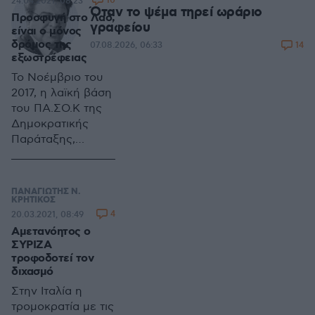
10
24.04.2021, 08:23
του κινδύνου σε
Όταν το ψέμα τηρεί ωράριο
Προσφυγή στο Λαό,
βάθος χρόνου. Οι
γραφείου
είναι ο μόνος
περισσότεροι, είναι
δρόμος της
14
07.08.2026, 06:33
αλήθεια,
εξωστρέφειας
διέγνωσαν και την
Το Νοέμβριο του
επικινδυνότητα και
2017, η λαϊκή βάση
τη μεταδοτικότητα
του ΠΑ.ΣΟ.Κ της
του κορωνοϊού.
Δημοκρατικής
Γιατί περί αυτού ο
Παράταξης,
λόγος.
εξέλεξε στην
ηγεσία του
κινήματος, τη
ΠΑΝΑΓΙΩΤΗΣ Ν.
Φώφη Γεννηματά.
ΚΡΗΤΙΚΟΣ
4
20.03.2021, 08:49
Διακόσιες δώδεκα
Αμετανόητος ο
χιλιάδες πολίτες,
ΣΥΡΙΖΑ
έλαβαν μέρος σε
τροφοδοτεί τον
αυτή τη
διχασμό
δημοκρατική
Στην Ιταλία η
διαδικασία. Ήταν η
τρομοκρατία με τις
δεύτερη φορά,