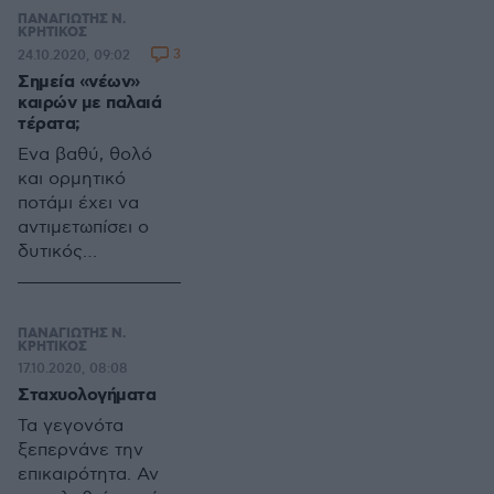
μεγαλύτερων
ΠΑΝΑΓΙΩΤΗΣ Ν.
κοινοβουλευτικών
ΚΡΗΤΙΚΟΣ
3
24.10.2020, 09:02
κομμάτων, δηλαδή
Σημεία «νέων»
τη Νέα
καιρών με παλαιά
Δημοκρατία, το
τέρατα;
ΚΙΝ.ΑΛ (ΠΑ.ΣΟ.Κ)
Ένα βαθύ, θολό
και τον ΣΥΡΙΖΑ-
και ορμητικό
ΠΡΟΟΔΕΥΤΙΚΗ
ποτάμι έχει να
ΣΥΜΜΑΧΙΑ.
αντιμετωπίσει ο
δυτικός
πολιτισμός. Το
ποτάμι αυτό είναι ο
οθωμανικός
ΠΑΝΑΓΙΩΤΗΣ Ν.
αναθεωρητισμός
ΚΡΗΤΙΚΟΣ
17.10.2020, 08:08
του Αδόλφου Φον
Σταχυολογήματα
Ερντογάν, το οποίο
όλο και
Τα γεγονότα
φουσκώνει, όλο
ξεπερνάνε την
και μεγαλώνει, όλο
επικαιρότητα. Αν