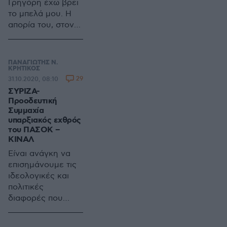
Γρηγόρη έχω βρει
Λοζάνης και
το μπελά μου. Η
Παρισίων, είναι το
απορία του, στον
επόμενο στάδιο.
πρωινό καφέ ήταν:
ΠΑΝΑΓΙΩΤΗΣ Ν.
ΚΡΗΤΙΚΟΣ
29
31.10.2020, 08:10
ΣΥΡΙΖΑ-
Προοδευτική
Συμμαχία
υπαρξιακός εχθρός
του ΠΑΣΟΚ –
ΚΙΝΑΛ
Είναι ανάγκη να
επισημάνουμε τις
ιδεολογικές και
πολιτικές
διαφορές που
οριοθετούν τις
θέσεις των τριών