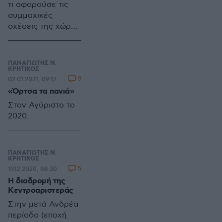
τι αφορούσε τις
συμμαχικές
σχέσεις της χώρας
(ΗΠΑ, ΝΑΤΟ) τις
θεμελίωνε σε ένα
αδιαπραγμάτευτο,
ΠΑΝΑΓΙΩΤΗΣ Ν.
σε ένα απαράβατο
ΚΡΗΤΙΚΟΣ
9
02.01.2021, 09:12
δόγμα:
«Όρτσα τα πανιά»
«Εκπληρούμεν εις
το ακέραιον τας
Στον Αγύριστο το
υποχρεώσεις μας
2020.
και διεκδικούμεν
εις το ακέραιον τα
δικαιώματά μας».
ΠΑΝΑΓΙΩΤΗΣ Ν.
ΚΡΗΤΙΚΟΣ
5
19.12.2020, 08:30
Η διαδρομή της
Κεντροαριστεράς
Στην μετά Ανδρέα
περίοδο (εποχή