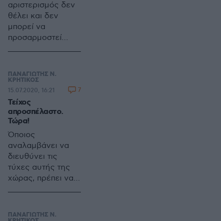
αριστερισμός δεν
εθνική συμφιλίωση
θέλει και δεν
που υλοποίησε (ή
μπορεί να
μήπως όχι;) ο
προσαρμοστεί
μεγάλος Ανδρέας
στους κανόνες της
Παπανδρέου χάριν
Κοινοβουλευτικής
των ηττημένων του
Δημοκρατίας.
εμφυλίου
ΠΑΝΑΓΙΩΤΗΣ Ν.
Όταν φυσικά η
ΚΡΗΤΙΚΟΣ
πολέμου.
7
15.07.2020, 16:21
Κοινοβουλευτική
Τείχος
Δημοκρατία, δεν
απροσπέλαστο.
αναθέτει στους
Τώρα!
ΣΥΡΙΖΑίους,
Όποιος
κυβερνητικό ρόλο.
αναλαμβάνει να
διευθύνει τις
τύχες αυτής της
χώρας, πρέπει να
μην παρεκκλίνει,
ούτε μια στιγμή,
από τη
ΠΑΝΑΓΙΩΤΗΣ Ν.