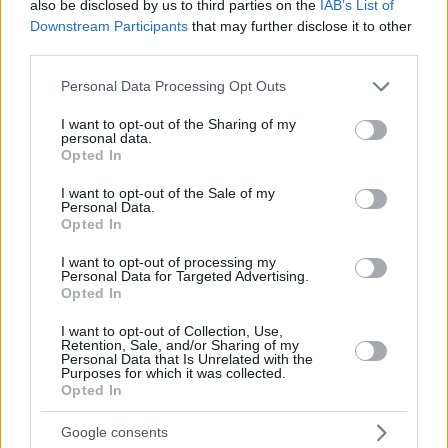
also be disclosed by us to third parties on the
IAB’s List of
Μαρασλή 44
Downstream Participants
that may further disclose it to other
Ήταν οι πρώτες
third parties.
μέρες μετά την
Please note that this website/app uses one or more Google
επιβολή της
Personal Data Processing Opt Outs
services and may gather and store information including but
Δικτατορίας των
not limited to your visit or usage behaviour. You may click to
I want to opt-out of the Sharing of my
Συνταγματαρχών
personal data.
grant or deny consent to Google and its third-party tags to
(21 Απριλίου 1967)
Opted In
use your data for below specified purposes in below Google
consent section.
I want to opt-out of the Sale of my
ΠΑΝΑΓΙΩΤΗΣ Ν.
Personal Data.
ΚΡΗΤΙΚΟΣ
Opted In
7
10.09.2020, 06:45
Στον Απόηχο…
I want to opt-out of processing my
Personal Data for Targeted Advertising.
Στον απόηχο της
Opted In
46ης επετείου της
I want to opt-out of Collection, Use,
3ης Σεπτέμβρη,
Retention, Sale, and/or Sharing of my
που γιορτάστηκε
Personal Data that Is Unrelated with the
Purposes for which it was collected.
πρόσφατα,
Opted In
ορισμένες
νοσταλγικές ακόμα
Google consents
σκέψεις για το