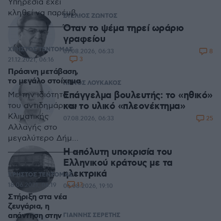
Υπηρεσία έχει
κληθεί να παρέμβει
ΣΤΕΛΙΟΣ ΖΩΝΤΟΣ
σε εκατοντάδες
Όταν το ψέμα τηρεί ωράριο
σοβαρά
γραφείου
περιστατικά
ΧΡΗΣΤΟΣ ΤΕΝΤΟΜΑΣ
8
07.08.2026, 06:33
δασικών πυρκαγιών
3
21.12.2021, 06:16
Πράσινη μετάβαση,
το μεγάλο στοίχημα
ΠΑΝΟΣ ΛΟΥΚΑΚΟΣ
Επάγγελμα βουλευτής: το «ηθικό»
Με την ιδιότητα
και το υλικό «πλεονέκτημα»
του αντιδημάρχου
Κλιματικής
25
07.08.2026, 06:33
Αλλαγής στο
μεγαλύτερο Δήμο
της Ελλάδας, στο
Η απόλυτη υποκρισία του
Δήμο της Αθήνας,
Ελληνικού κράτους με τα
συμμετείχα στην
ηλεκτρικά
ΧΡΗΣΤΟΣ ΤΕΝΤΟΜΑΣ
Παγκόσμια
13
18.06.2021, 06:19
06.08.2026, 19:10
Διάσκεψη του ΟΗΕ
Στήριξη στα νέα
για την κλιματική
ζευγάρια, η
αλλαγή, γνωστή ως
απάντηση στην
ΓΙΑΝΝΗΣ ΣΕΡΕΤΗΣ