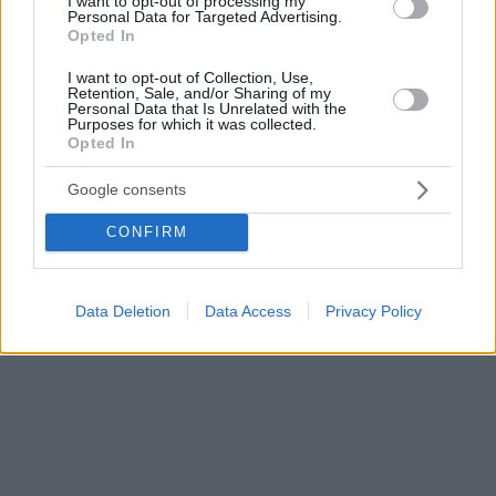
το ίδιο πρόβλημα...
I want to opt-out of processing my
Φιλοπάππου,
Personal Data for Targeted Advertising.
συμμορίες
Opted In
λημένονται την
I want to opt-out of Collection, Use,
περιοχή»
Retention, Sale, and/or Sharing of my
Personal Data that Is Unrelated with the
Purposes for which it was collected.
Opted In
Google consents
CONFIRM
Data Deletion
Data Access
Privacy Policy