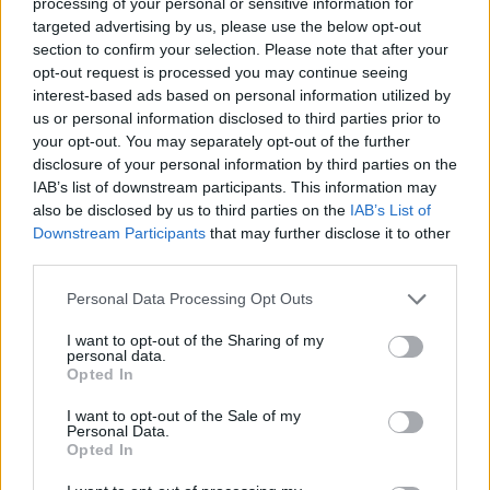
ΧΡΗΣΤΟΣ ΤΕΝΤΟΜΑΣ
processing of your personal or sensitive information for
2
31.03.2019, 12:29
targeted advertising by us, please use the below opt-out
Πίσω από τις λέξεις
section to confirm your selection. Please note that after your
opt-out request is processed you may continue seeing
Διαβάζω για την
interest-based ads based on personal information utilized by
Κοπεγχάγη: «στην
us or personal information disclosed to third parties prior to
οδό
your opt-out. You may separately opt-out of the further
Bryggervangen όλα
disclosure of your personal information by third parties on the
τα ισόγεια και τα
IAB’s list of downstream participants. This information may
υπόγεια των
also be disclosed by us to third parties on the
IAB’s List of
σπιτιών
Downstream Participants
that may further disclose it to other
πλυμμήρισαν. Οι
third parties.
ζημιές ήταν πολύ
Please note that this website/app uses one or more Google
σημαντικές. Ο
Personal Data Processing Opt Outs
services and may gather and store information including but
Δήμος Κοπεγχάγης
not limited to your visit or usage behaviour. You may click to
I want to opt-out of the Sharing of my
ζήτησε ένα νέο
ΧΡΗΣΤΟΣ ΤΕΝΤΟΜΑΣ
personal data.
grant or deny consent to Google and its third-party tags to
σχέδιο για το
Opted In
11
24.08.2018, 07:16
use your data for below specified purposes in below Google
δρόμο αυτό, που
Η Αθήνα χάνει
consent section.
I want to opt-out of the Sale of my
να διασφαλίζει ότι
«εδάφη» σε καιρό
Personal Data.
η γειτονιά δεν θα
ειρήνης!
Opted In
αντιμετωπίσει ξανα
«Εγκλημα στου