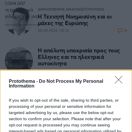
1.004.007
ΔΗΜΟΣΘΕΝΗΣ ΑΝΑΓΝΩΣΤΟΠΟΥΛΟΣ
τετραγωνικά
H Τεχνητή Νοημοσύνη και οι
χιλιόμετρα, σαν
μάχες της Ευρώπης
περιφερειακή
ενότητα,
18
08.08.2026, 08:14
περιλαμβάνει
τους δήμους
Ελευσίνας,
Η απόλυτη υποκρισία προς τους
Ασπροπύργου,
Ελληνες και τα ηλεκτρικά
Φυλής,
αυτοκίνητα
Μάνδρας -
07.08.2026, 14:08
Ειδυλλίας και
Μεγάρων. Σαν
Protothema -
Do Not Process My Personal
Information
περιφέρεια,
ΜΙΧΑΛΗΣ ΣΤΟΥΚΑΣ
χωροταξικά και
Καλός ο σχεδιασμός, αλλά οι
If you wish to opt-out of the sale, sharing to third parties, or
γεωπολιτικά,
φωτιές... δεν τον υπολογίζουν
processing of your personal or sensitive information for
χρίζει
21
07.08.2026, 06:34
targeted advertising by us, please use the below opt-out
προβληματισμού
section to confirm your selection. Please note that after your
και ειδικής
opt-out request is processed you may continue seeing
διαχείρισης, ενώ
ΣΤΕΛΙΟΣ ΖΩΝΤΟΣ
interest-based ads based on personal information utilized by