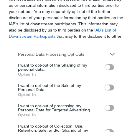
φαίνεται πολλά
Όταν το ψέμα τηρεί ωράριο
us or personal information disclosed to third parties prior to
υποσχόμενη
γραφείου
your opt-out. You may separately opt-out of the further
από την άποψη
disclosure of your personal information by third parties on the
14
07.08.2026, 06:33
των
IAB’s list of downstream participants. This information may
δυνατοτήτων
also be disclosed by us to third parties on the
IAB’s List of
βελτιστοποίησης
Downstream Participants
that may further disclose it to other
και ανάπτυξης.
third parties.
Please note that this website/app uses one or more Google
Personal Data Processing Opt Outs
services and may gather and store information including but
not limited to your visit or usage behaviour. You may click to
I want to opt-out of the Sharing of my
personal data.
grant or deny consent to Google and its third-party tags to
Opted In
use your data for below specified purposes in below Google
consent section.
I want to opt-out of the Sale of my
Personal Data.
Opted In
I want to opt-out of processing my
Personal Data for Targeted Advertising.
Opted In
I want to opt-out of Collection, Use,
Retention, Sale, and/or Sharing of my