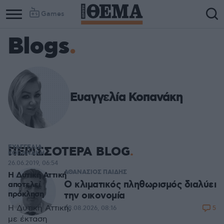
Games
Blogs
Ευαγγελία Κοπανάκη
ΕΥΑΓΓΕΛΙΑ
ΠΕΡΙΣΣΟΤΕΡΑ BLOG
ΚΟΠΑΝΑΚΗ
26.06.2019, 06:54
ΑΘΑΝΑΣΙΟΣ ΠΑΙΔΗΣ
Η Δυτική Αττική
Ο κλιματικός πληθωρισμός διαλύει
αποτελεί
πρόκληση
την οικονομία
Η Δυτική Αττική,
5
08.08.2026, 08:16
με έκταση