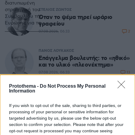
διατυπωμένη
στρατηγική του
ΣΤΕΛΙΟΣ ΖΩΝΤΟΣ
Όταν το ψέμα τηρεί ωράριο
Συμβουλίου της
γραφείου
Ευρώπης για τα
δικαιώματα του
2
07.08.2026, 06:33
παιδιού (έτη 2022-
2027), η προστασία
όλων των παιδιών από
ΠΑΝΟΣ ΛΟΥΚΑΚΟΣ
τη βία,
Επάγγελμα βουλευτής: το «ηθικό»
συμπεριλαμβανομένων
και το υλικό «πλεονέκτημα»
της βίας στα σχολεία
13
07.08.2026, 06:33
και του σχολικού
εκφοβισμού, αποτελεί
Protothema -
Do Not Process My Personal
βασική προτεραιότητα
Information
Η απόλυτη υποκρισία του
Ελληνικού κράτους με τα
ηλεκτρικά
If you wish to opt-out of the sale, sharing to third parties, or
processing of your personal or sensitive information for
06.08.2026, 19:10
targeted advertising by us, please use the below opt-out
section to confirm your selection. Please note that after your
opt-out request is processed you may continue seeing
ΓΙΑΝΝΗΣ ΣΕΡΕΤΗΣ