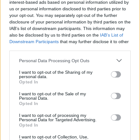
interest-based ads based on personal information utilized by
Τεράστιο πρόβλημα στη μεσαία
us or personal information disclosed to third parties prior to
γραμμή, αποδοκιμασίες, πίεση και
your opt-out. You may separately opt-out of the further
εναλλακτικές
disclosure of your personal information by third parties on the
21
06.08.2026, 09:27
IAB’s list of downstream participants. This information may
also be disclosed by us to third parties on the
IAB’s List of
Downstream Participants
that may further disclose it to other
third parties.
Please note that this website/app uses one or more Google
Personal Data Processing Opt Outs
services and may gather and store information including but
not limited to your visit or usage behaviour. You may click to
I want to opt-out of the Sharing of my
personal data.
grant or deny consent to Google and its third-party tags to
Opted In
use your data for below specified purposes in below Google
consent section.
I want to opt-out of the Sale of my
Personal Data.
Opted In
I want to opt-out of processing my
Personal Data for Targeted Advertising.
Opted In
I want to opt-out of Collection, Use,