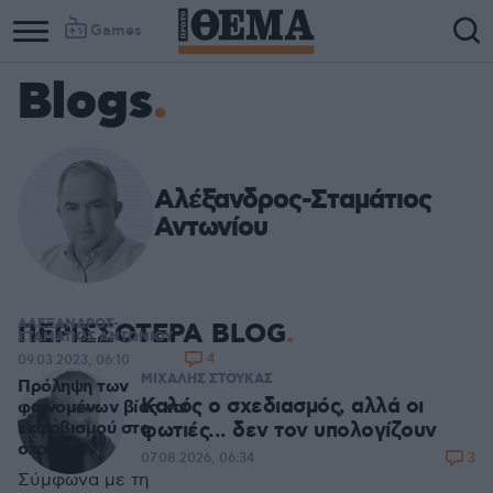
Games
Blogs
Αλέξανδρος-Σταμάτιος
Αντωνίου
ΑΛΕΞΑΝΔΡΟΣ-
ΠΕΡΙΣΣΟΤΕΡΑ BLOG
ΣΤΑΜΑΤΙΟΣ ΑΝΤΩΝΙΟΥ
4
09.03.2023, 06:10
ΜΙΧΑΛΗΣ ΣΤΟΥΚΑΣ
Πρόληψη των
Καλός ο σχεδιασμός, αλλά οι
φαινομένων βίας και
φωτιές... δεν τον υπολογίζουν
εκφοβισμού στο
σχολείο
3
07.08.2026, 06:34
Σύμφωνα με τη